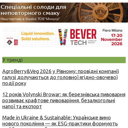
У тренді
AgroBerry&Veg 2026 у Рівному: провідні компанії
галузі долучаються до головної ягідно-овочевої
події року
12 років Volynski Browar: як березнівська пивоварня
розвиває крафтове пивоваріння, безалкогольні
напої та експорт
Made in Ukraine & Sustainable: Українське вино
нового покоління — як ESG-практики формують