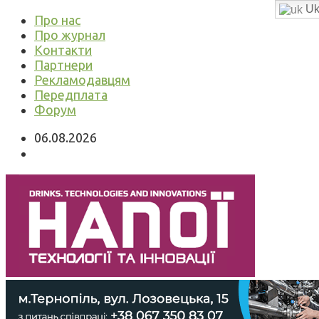
Uk
Про нас
Про журнал
Контакти
Партнери
Рекламодавцям
Передплата
Форум
06.08.2026