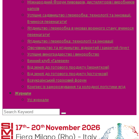
Міжнародний Форум пивоварів, дистиляторів і виробників
напоїв
Успішне садівництво і переробка: технології та інновації.
Вчимося перемагати!
Ягідництво і переробка в умовах воєнного стану: вчимося
перемагати!
Ягідництво і переробка: технології та інновації
Овочівництво та ягідництво: відкритий і закритий ґрунт
Успішне виноградарство і виноробство
Винний клуб «Галерея»
Від землі до готового продукту (зерняткові)
Від землі до готового продукту (кісточкові)
Всеукраїнський горіховий форум
Конгрес із заморожування та холодної логістики ягід
Журнали
Усі журнали