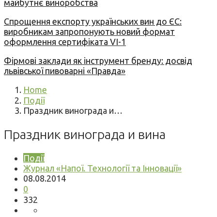
майбутнє виноробства
Спрощення експорту українських вин до ЄС:
виробникам запропонують новий формат
оформлення сертифіката VI-1
Фірмові заклади як інструмент бренду: досвід
львівської пивоварні «Правда»
Home
Події
Праздник винограда и…
Праздник винограда и вина
Події
Журнал «Напої. Технології та Інновації»
08.08.2014
0
332