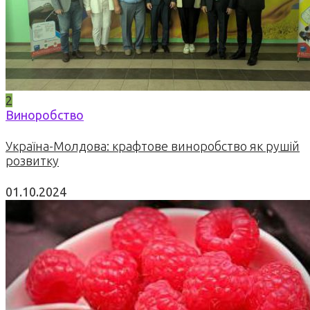
2
Виноробство
Україна-Молдова: крафтове виноробство як рушій
розвитку
01.10.2024