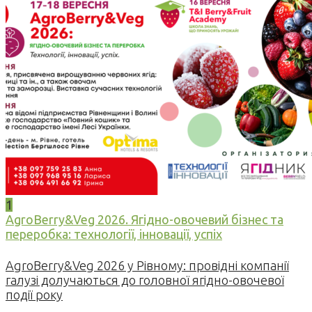
1
AgroBerry&Veg 2026. Ягідно-овочевий бізнес та
переробка: технології, інновації, успіх
AgroBerry&Veg 2026 у Рівному: провідні компанії
галузі долучаються до головної ягідно-овочевої
події року