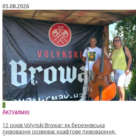
05.08.2026
2
Актуально
12 років Volynski Browar: як березнівська
пивоварня розвиває крафтове пивоваріння,