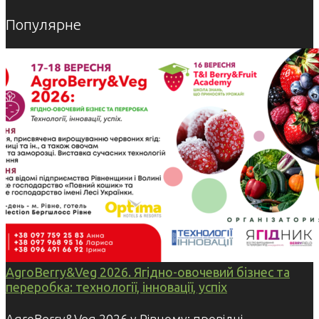
Популярне
AgroBerry&Veg 2026. Ягідно-овочевий бізнес та
переробка: технології, інновації, успіх
AgroBerry&Veg 2026 у Рівному: провідні