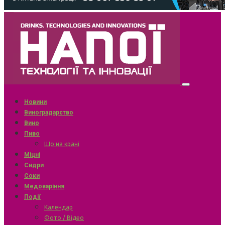
Новини
Виноградарство
Вино
Пиво
Що на крані
Міцні
Сидри
Соки
Медоваріння
Події
Календар
Фото / Відео