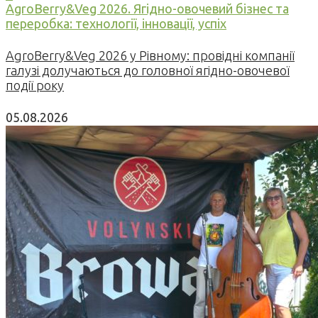
AgroBerry&Veg 2026. Ягідно-овочевий бізнес та
переробка: технології, інновації, успіх
AgroBerry&Veg 2026 у Рівному: провідні компанії
галузі долучаються до головної ягідно-овочевої
події року
05.08.2026