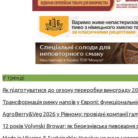
У тренді
Як підготуватися до сезону переробки винограду 2
Трансформація ринку напоїв у Європі: функціональні
AgroBerry&Veg 2026 у Рівному: провідні компанії гал
12 років Volynski Browar: як березнівська пивоварня