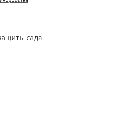
 виноробства
защиты сада