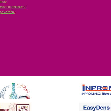
апоїв
чимося перемагати!
еремагати!