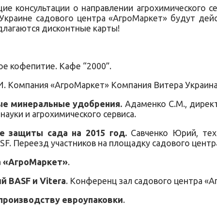
е консультации о направлении агрохимического сер
 Украине садового центра «АгроМаркет» будут дей
длагаются дисконтные карты!
ое кофепитие. Кафе “2000”.
.И. Компания «АгроМаркет» Компания Витера Украина
ые минеральные удобрения.
Адаменко С.М., директ
науки и агрохимического сервиса.
 защиты сада на 2015 год.
Савченко Юрий, техн
F. Переезд участников на площадку садового центр
а «АгроМаркет»
.
 BASF и Vitera
. Конференц зал садового центра «А
 производству евроупаковки
.