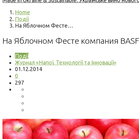
Made in Ukraine & Sustainable: Українське вино но
Home
Події
На Яблочном Фесте…
На Яблочном Фесте компания BASF 
Події
Журнал «Напої. Технології та Інновації»
01.12.2014
0
297