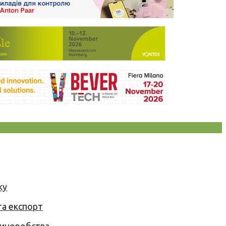
ку
та експорт