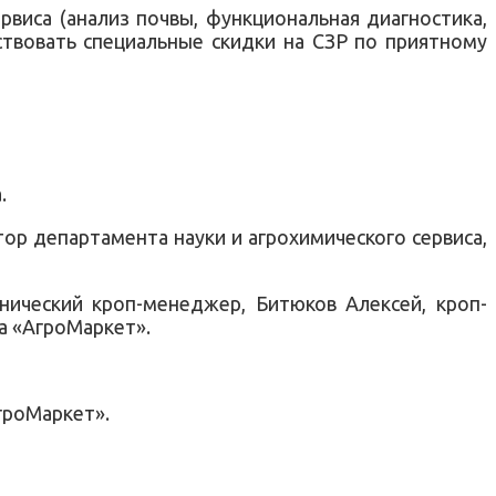
виса (анализ почвы, функциональная диагностика,
ствовать специальные скидки на СЗР по приятному
.
ор департамента науки и агрохимического сервиса,
ический кроп-менеджер, Битюков Алексей, кроп-
а «АгроМаркет».
гроМаркет».