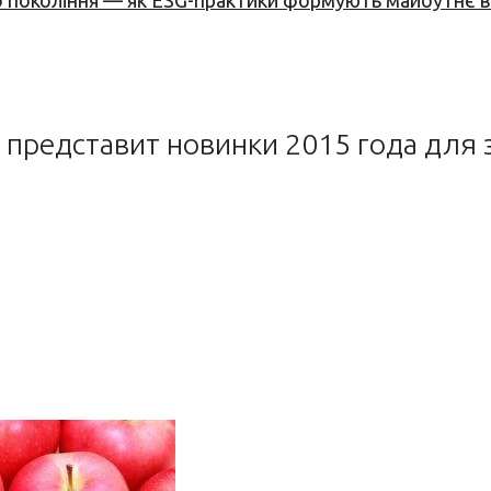
вого покоління — як ESG-практики формують майбутнє
представит новинки 2015 года для 