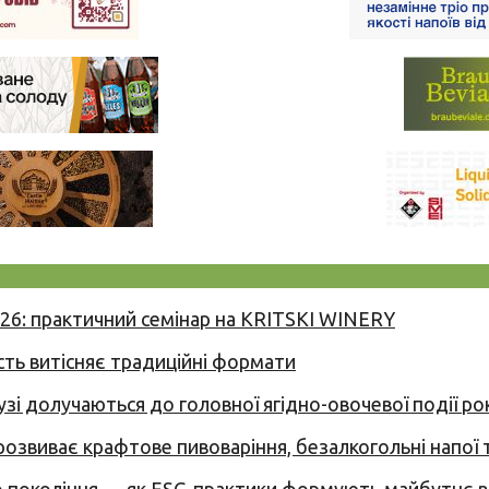
026: практичний семінар на KRITSKI WINERY
сть витісняє традиційні формати
узі долучаються до головної ягідно-овочевої події ро
 розвиває крафтове пивоваріння, безалкогольні напої 