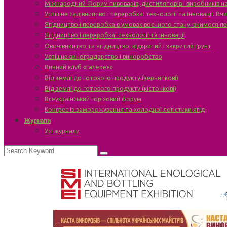
Міжнародний Форум пивоварів, дистиляторів і виробників н
Успішне садівництво і переробка: технології та інновації. В
Ягідництво і переробка в умовах воєнного стану: вчимося п
Ягідництво і переробка: технології та інновації
Овочівництво та ягідництво: відкритий і закритий ґрунт
Успішне виноградарство і виноробство
Винний клуб «Галерея»
Від землі до готового продукту (зерняткові)
Від землі до готового продукту (кісточкові)
Всеукраїнський горіховий форум
Конгрес із заморожування та холодної логістики ягід
Журнали
Усі журнали