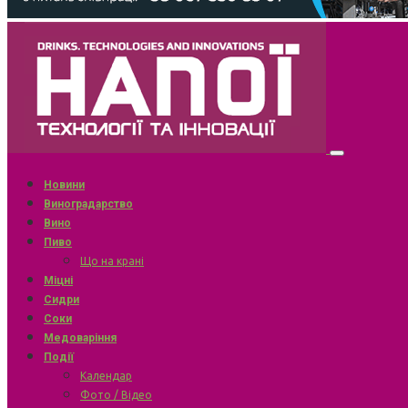
Новини
Виноградарство
Вино
Пиво
Що на крані
Міцні
Сидри
Соки
Медоваріння
Події
Календар
Фото / Відео