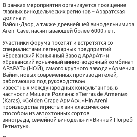
В рамках мероприятия организуется посещение
главных винодельческих регионов – Араратская
долина и
Вайоц-Дзор, а также древнейшей винодельнимира
Аreni Cave, насчитывающей более 6000 лет.
Участники форума посетят и встретятся со
специалистами легендарных предприятий
«Ереванский Коньячный Завод АрАрАт» и
«Ереванский коньячный винно-водочный комбинат
АРАРАТ» (НОЙ), самого крупного завода «Армения
Вайн», новых современных производителей,
работающих под руководством
известных международных консультантов, в
частности Мишеля Роллана: «Tierras de Armenia»
(Karas), «Golden Grape АрмАс», «Hin Areni
производства игристых вин классическим
способом из автохтонных сортов
винограда, семейной винодельни «Винный Погреб
Гетнатун».