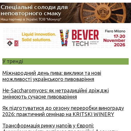
У тренді
Міжнародний день пива: виклики та нові
можливості українського пивоваріння
Не-Saccharomyces: як нетрадиційні дріжджі
змінюють сучасне пивоваріння
Як підготуватися до сезону переробки винограду
2026: практичний семінар на KRITSKI WINERY
Трансформація ринку напоїв у Європі: