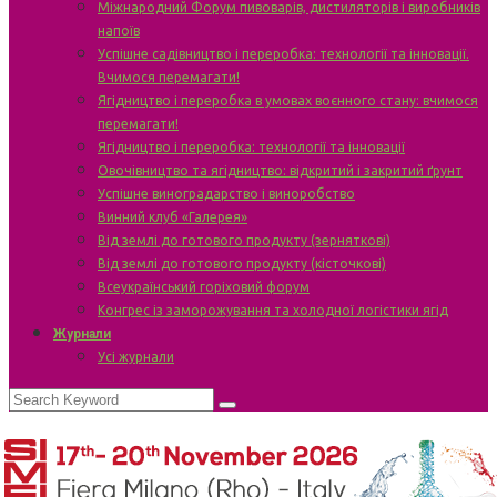
Міжнародний Форум пивоварів, дистиляторів і виробників
напоїв
Успішне садівництво і переробка: технології та інновації.
Вчимося перемагати!
Ягідництво і переробка в умовах воєнного стану: вчимося
перемагати!
Ягідництво і переробка: технології та інновації
Овочівництво та ягідництво: відкритий і закритий ґрунт
Успішне виноградарство і виноробство
Винний клуб «Галерея»
Від землі до готового продукту (зерняткові)
Від землі до готового продукту (кісточкові)
Всеукраїнський горіховий форум
Конгрес із заморожування та холодної логістики ягід
Журнали
Усі журнали