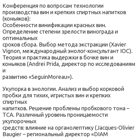
Конференция по вопросам технологии
производства вин и крепких спиртных напитков
(коньяков):
Особенности винификации красных вин.
Определение степени зрелости винограда и
оптимальных
сроков сбора. Выбор метода экстракции (Xavier
Vignon, международный энолог-консультант IOC).
Теория и практика выдержки в бочке вин и
коньяков (Andrei Prida, директор по исследованиям
и
развитию «SeguinMoreau»).
Укупорка в энологии. Анализ и выбор корковой
пробки для тихих, игристых вин и крепких
спиртных
напитков. Решение проблемы пробкового тона –
ТСА. Различный уровень проницаемости
укупорочных
средств: влияние на органолептику (Jacques-Olivier
Baugier – региональный директор «DIAM