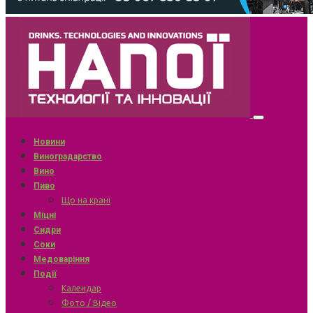
Новини
Виноградарство
Вино
Пиво
Що на крані
Міцні
Сидри
Соки
Медоваріння
Події
Календар
Фото / Відео