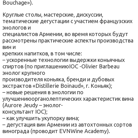
Bouchage»).
Круглые столы, мастерские, дискуссии,
тематические дегустации с участием французских
энологов и
специалистов Армении, во время которых будут
рассмотрены практические аспекты производства
вин и
крепких напитков, в том числе:
– ускоренные технологии выдержки коньячных
спиртов (по приглашениюIOC -Olivier Barbeau
энолог крупного
производителя коньяка, бренди и дубовых
экстрактов «Distillerie Boinaud», г. Коньяк);
– новые решения в энологии по
улучшениюорганолептических характеристик вина
(Аurore Jeudy – энолог-
консультант IOC);
– как улучшить укупорку вина;
– дегустация вин Армении из автохтонных сортов
винограда (проводит EVNWine Academy).