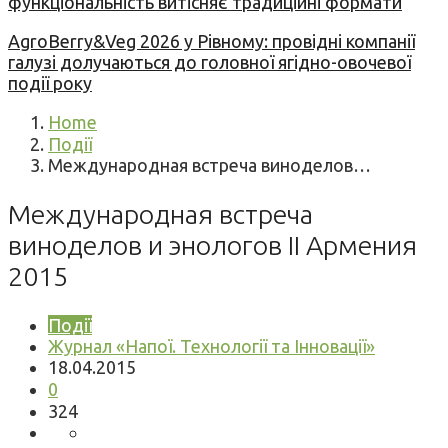
функціональність витісняє традиційні формати
AgroBerry&Veg 2026 у Рівному: провідні компанії
галузі долучаються до головної ягідно-овочевої
події року
Home
Події
Международная встреча виноделов…
Международная встреча
виноделов и энологов II Армения
2015
Події
Журнал «Напої. Технології та Інновації»
18.04.2015
0
324