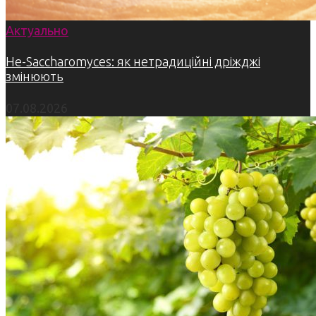
Актуально
Не-Saccharomyces: як нетрадиційні дріжджі
змінюють
07.08.2026