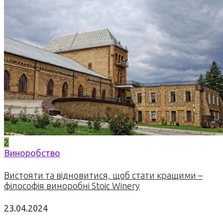
2
Виноробство
Вистояти та відновитися, щоб стати кращими –
філософія виноробні Stoic Winery
23.04.2024