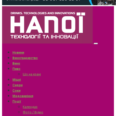
Новини
Виноградарство
Вино
Пиво
Що на крані
Міцні
Сидри
Соки
Медоваріння
Події
Календар
Фото / Відео