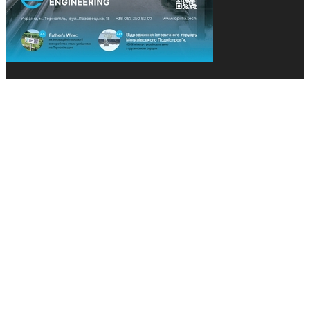
© 2013-2026 Засновники: Конєва К.В., Ящук Н.І.
Назва, концепція та дизайн проєктів медіагрупи
«Технології та Інновації» охороняється Законом
«Про авторське право». Редакція не відповідає за
тексти рекламних оголошень. Думка редакції
може не збігатися з точками зору авторів
публікацій. Передрук – з письмового дозволу
авторів проєкту.