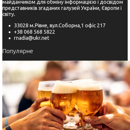
майданчиком для обміну інформацією і досвідом
представників згаданих галузей України, Європи і
світу.
33028 м.Рівне, вул.Соборна,1 офіс 217
+38 068 568 5822
rnadia@ukr.net
Популярне