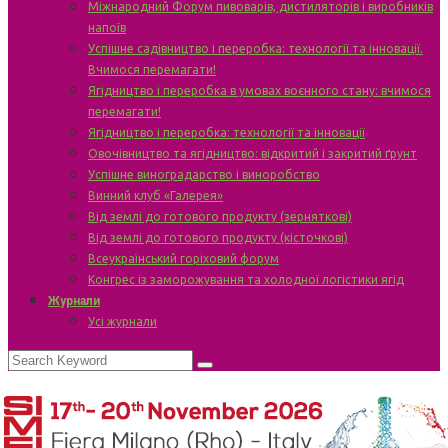
Міжнародний Форум пивоварів, дистиляторів і виробників
напоїв
Успішне садівництво і переробка: технології та інновації.
Вчимося перемагати!
Ягідництво і переробка в умовах воєнного стану: вчимося
перемагати!
Ягідництво і переробка: технології та інновації
Овочівництво та ягідництво: відкритий і закритий ґрунт
Успішне виноградарство і виноробство
Винний клуб «Галерея»
Від землі до готового продукту (зерняткові)
Від землі до готового продукту (кісточкові)
Всеукраїнський горіховий форум
Конгрес із заморожування та холодної логістики ягід
Журнали
Усі журнали