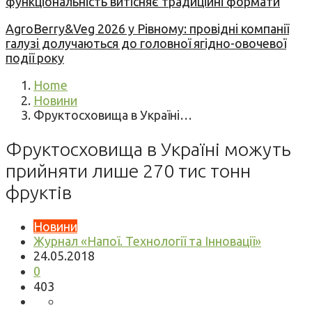
функціональність витісняє традиційні формати
AgroBerry&Veg 2026 у Рівному: провідні компанії
галузі долучаються до головної ягідно-овочевої
події року
Home
Новини
Фруктосховища в Україні…
Фруктосховища в Україні можуть
прийняти лише 270 тис тонн
фруктів
Новини
Журнал «Напої. Технології та Інновації»
24.05.2018
0
403