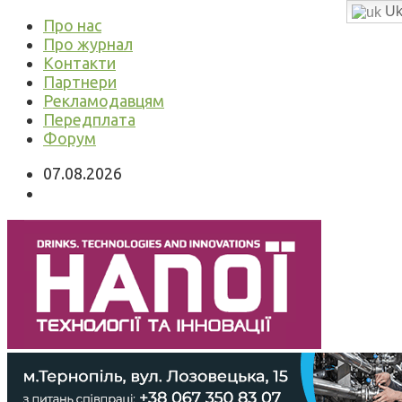
Uk
Про нас
Про журнал
Контакти
Партнери
Рекламодавцям
Передплата
Форум
07.08.2026