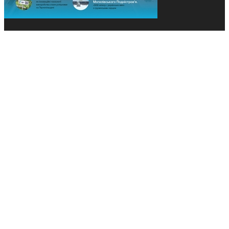
© 2013-2026 Засновники: Конєва К.В., Ящук Н.І.
Назва, концепція та дизайн проєктів медіагрупи
«Технології та Інновації» охороняється Законом
«Про авторське право». Редакція не відповідає за
тексти рекламних оголошень. Думка редакції
може не збігатися з точками зору авторів
публікацій. Передрук – з письмового дозволу
авторів проєкту.