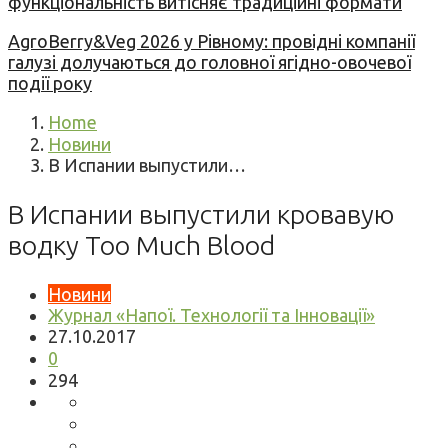
функціональність витісняє традиційні формати
AgroBerry&Veg 2026 у Рівному: провідні компанії
галузі долучаються до головної ягідно-овочевої
події року
Home
Новини
В Испании выпустили…
В Испании выпустили кровавую
водку Too Much Blood
Новини
Журнал «Напої. Технології та Інновації»
27.10.2017
0
294