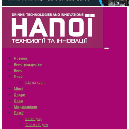
Новини
Виноградарство
Вино
Пиво
Що на крані
Міцні
Сидри
Соки
Медоваріння
Події
Календар
Фото / Відео