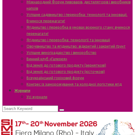
Міжнародний Форум пивоварів, дистиляторів і виробників
напоїв
Успішне садівництво і переробка: технології та інновації.
Вчимося перемагати!
Ягідництво і переробка в умовах воєнного стану: вчимося
перемагати!
Ягідництво і переробка: технології та інновації
Овочівництво та ягідництво: відкритий і закритий ґрунт
Успішне виноградарство і виноробство
Винний клуб «Галерея»
Від землі до готового продукту (зерняткові)
Від землі до готового продукту (кісточкові)
Всеукраїнський горіховий форум
Конгрес із заморожування та холодної логістики ягід
Журнали
Усі журнали