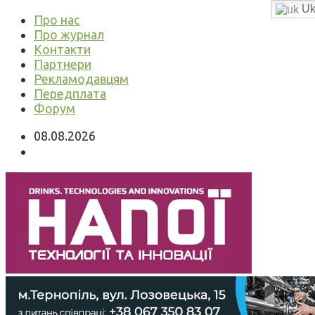
Uk
Про нас
Про журнал
Контакти
Партнери
Рекламодавцям
Передплата
Форум
08.08.2026