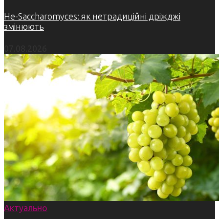
Не-Saccharomyces: як нетрадиційні дріжджі
змінюють
07.08.2026
Актуально