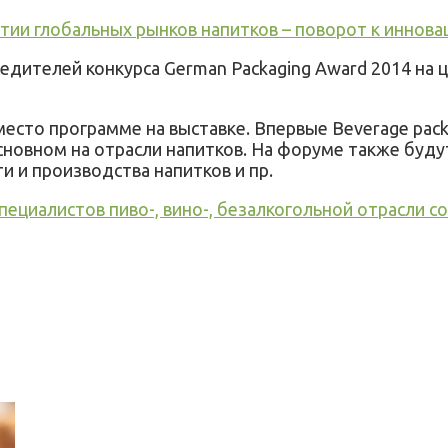
витии глобальных рынков напитков – поворот к инно
дителей конкурса German Packaging Award 2014 на ц
место программе на выставке. Впервые
Beverage
pac
сновном на отрасли напитков. На форуме также буду
 и производства напитков и пр.
специалистов пиво-, вино-, безалкогольной отрасли с