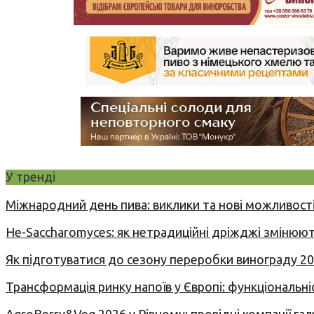
У тренді
Міжнародний день пива: виклики та нові можливості
Не-Saccharomyces: як нетрадиційні дріжджі змінюют
Як підготуватися до сезону переробки винограду 2
Трансформація ринку напоїв у Європі: функціональні