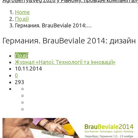
AgroBerry&Veg 2026 у Рівному: провідні компанії гал
Home
Події
Германия. BrauBeviale 2014:…
Германия. BrauBeviale 2014: дизай
Події
Журнал «Напої. Технології та Інновації»
10.11.2014
0
293