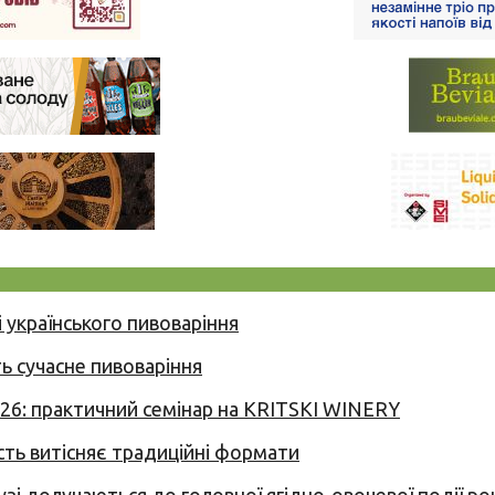
 українського пивоваріння
ь сучасне пивоваріння
026: практичний семінар на KRITSKI WINERY
сть витісняє традиційні формати