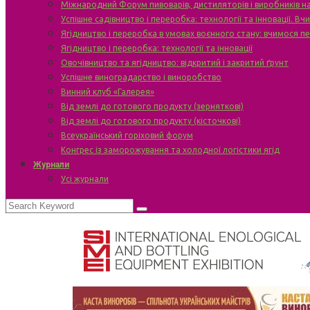
Міжнародний Форум пивоварів, дистиляторів і виробників н
Успішне садівництво і переробка: технології та інновації. В
Ягідництво і переробка в умовах воєнного стану: вчимося п
Ягідництво і переробка: технології та інновації
Овочівництво та ягідництво: відкритий і закритий ґрунт
Успішне виноградарство і виноробство
Винний клуб «Галерея»
Від землі до готового продукту (зерняткові)
Від землі до готового продукту (кісточкові)
Всеукраїнський горіховий форум
Конгрес із заморожування та холодної логістики ягід
Журнали
Усі журнали