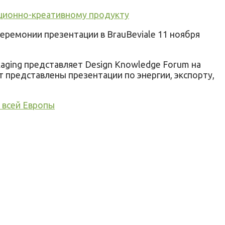
вационно-креативному продукту
еремонии презентации в BrauBeviale 11 ноября
kaging
представляет
Design
Knowledge
Forum
на
т представлены презентации по энергии, экспорту,
о всей Европы