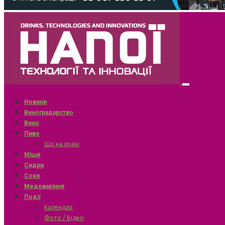
Новини
Виноградарство
Вино
Пиво
Що на крані
Міцні
Сидри
Соки
Медоваріння
Події
Календар
Фото / Відео