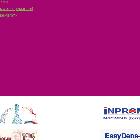
апоїв
чимося перемагати!
еремагати!