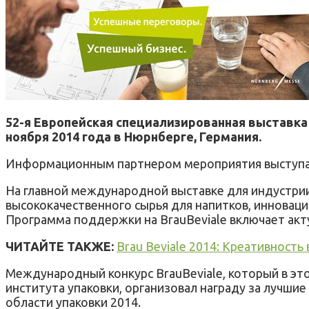
52-я Европейская специализированная выставка
ноября 2014 года в Нюрнберге, Германия.
Информационным партнером мероприятия выступ
На главной международной выставке для индустрии
высококачественного сырья для напитков, инноваци
Программа поддержки на BrauBeviale включает акту
ЧИТАЙТЕ ТАКЖЕ:
Brau Beviale 2014: Креативность 
Международный конкурс BrauBeviale, который в эт
института упаковки, организовал награду за лучши
области упаковки 2014.