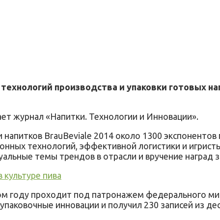
 технологий производства и упаковки готовых н
ает
журнал
«
Напитки.
Технологии и
Инновации
»
.
 напитков BrauBeviale 2014 около 1300 экспонентов
онных технологий, эффективной логистики и игристы
альные темы трендов в отрасли и вручение наград з
в культуре пива
ом году проходит под патронажем федерального ми
е упаковочные инновации и получил 230 записей из д