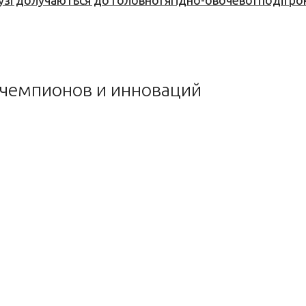
узі долучаються до головної ягідно-овочевої події ро
н чемпионов и инноваций