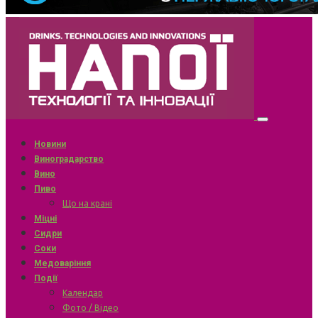
Новини
Виноградарство
Вино
Пиво
Що на крані
Міцні
Сидри
Соки
Медоваріння
Події
Календар
Фото / Відео