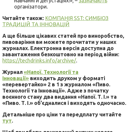
навчанні й дегустаціях!», –
зазначають
організатори.
Читайте також:
КОМПАНІЯ SST: СИМБІОЗ
ТРАДИЦІЙ ТА ІННОВАЦІЙ
А ще більше цікавих статей про виноробство,
пивоваріння ви можете прочитати у наших
журналах. Електронна версія доступна до
завантаження безкоштовно на період війни:
https://techdrinks.info/archive/
.
Журнал
«Напої. Технології та
Інновації»
виходить друком у форматі
«перевертайко» 2 в 1 з журналом «Пиво.
Технології та Інновації». Адже з початку
воєнного стану два видання «Напої. Т. І.» та
«Пиво. Т. І.» об’єдналися і виходять одночасно.
Детальніше про ціни та передплату читайте
тут
.
Щоб придбати друкований випуск нового