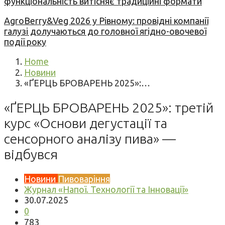
функціональність витісняє традиційні формати
AgroBerry&Veg 2026 у Рівному: провідні компанії
галузі долучаються до головної ягідно-овочевої
події року
Home
Новини
«ҐЕРЦЬ БРОВАРЕНЬ 2025»:…
«ҐЕРЦЬ БРОВАРЕНЬ 2025»: третій
курс «Основи дегустації та
сенсорного аналізу пива» —
відбувся
Новини
Пивоваріння
Журнал «Напої. Технології та Інновації»
30.07.2025
0
783