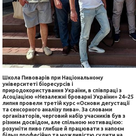
Школа Пивоварів при Національному
університеті біоресурсів і
природокористування України, в співпраці з
Асоціацією «Незалежні броварні України» 24–25
липня провели третій курс «Основи дегустації
та сенсорного аналізу пива». За словами
організаторів, черговий набір учасників був з
різним досвідом, але спільною мотивацією:
розуміти пиво глибше й працювати з напоєм
більш професійно та можливістю судити на