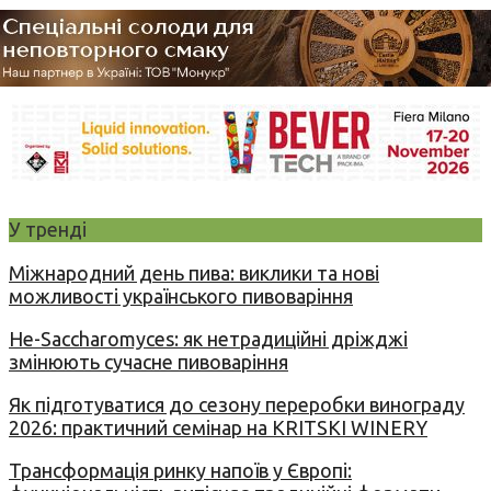
У тренді
Міжнародний день пива: виклики та нові
можливості українського пивоваріння
Не-Saccharomyces: як нетрадиційні дріжджі
змінюють сучасне пивоваріння
Як підготуватися до сезону переробки винограду
2026: практичний семінар на KRITSKI WINERY
Трансформація ринку напоїв у Європі: