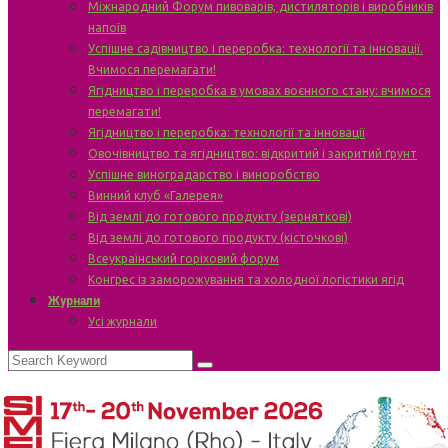
Міжнародний Форум пивоварів, дистиляторів і виробників
напоїв
Успішне садівництво і переробка: технології та інновації.
Вчимося перемагати!
Ягідництво і переробка в умовах воєнного стану: вчимося
перемагати!
Ягідництво і переробка: технології та інновації
Овочівництво та ягідництво: відкритий і закритий ґрунт
Успішне виноградарство і виноробство
Винний клуб «Галерея»
Від землі до готового продукту (зерняткові)
Від землі до готового продукту (кісточкові)
Всеукраїнський горіховий форум
Конгрес із заморожування та холодної логістики ягід
Журнали
Усі журнали