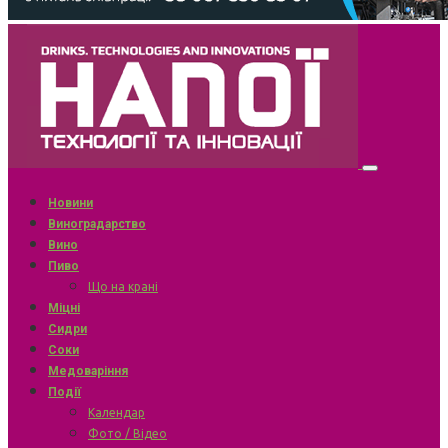
Новини
Виноградарство
Вино
Пиво
Що на крані
Міцні
Сидри
Соки
Медоваріння
Події
Календар
Фото / Відео