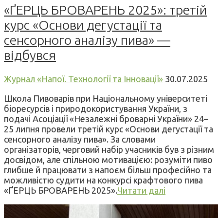
«ҐЕРЦЬ БРОВАРЕНЬ 2025»: третій
курс «Основи дегустації та
сенсорного аналізу пива» —
відбувся
Журнал «Напої. Технології та Інновації»
30.07.2025
Школа Пивоварів при Національному університеті
біоресурсів і природокористування України, з
подачі Асоціації «Незалежні броварні України» 24–
25 липня провели третій курс «Основи дегустації та
сенсорного аналізу пива». За словами
організаторів, черговий набір учасників був з різним
досвідом, але спільною мотивацією: розуміти пиво
глибше й працювати з напоєм більш професійно та
можливістю судити на конкурсі крафтового пива
«ҐЕРЦЬ БРОВАРЕНЬ 2025».
Читати далі