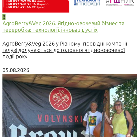
3
AgroBerry&Veg 2026. Ягідно-овочевий бізнес та
переробка: технології, інновації, успіх
AgroBerry&Veg 2026 у Рівному: провідні компанії
галузі долучаються до головної ягідно-овочевої
події року
05.08.2026