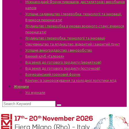
Міжнародний Форум пивоварів, дистиляторів і виробників
напоїв
Успішне садівництво і переробка: технології та інновації.
Вчимося перемагати!
Ягідництво і переробка в умовах воєнного стану: вчимося
перемагати!
Ягідництво і переробка: технології та інновації
Овочівництво та ягідництво: відкритий і закритий ґрунт
Успішне виноградарство і виноробство
Винний клуб «Галерея»
Від землі до готового продукту (зерняткові)
Від землі до готового продукту (кісточкові)
Всеукраїнський горіховий форум
Конгрес із заморожування та холодної логістики ягід
Журнали
Усі журнали