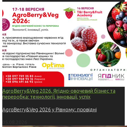
AgroBerry&Veg 2026. Ягідно-овочевий бізнес та
переробка: технології, інновації, успіх
AgroBerry&Veg 2026 у Рівному: провідні
05.08.2026