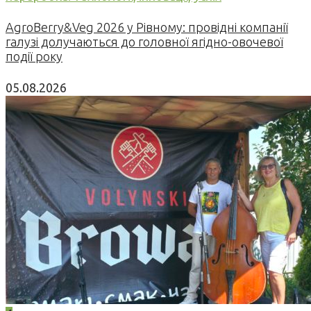
AgroBerry&Veg 2026 у Рівному: провідні компанії
галузі долучаються до головної ягідно-овочевої
події року
05.08.2026