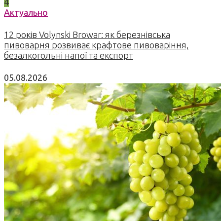
4
Актуально
12 років Volynski Browar: як березнівська
пивоварня розвиває крафтове пивоваріння,
безалкогольні напої та експорт
05.08.2026