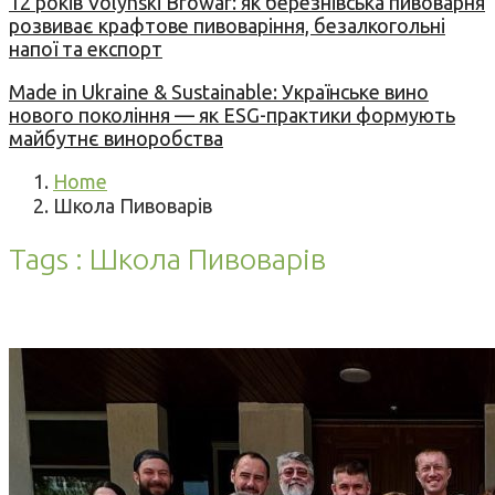
12 років Volynski Browar: як березнівська пивоварня
розвиває крафтове пивоваріння, безалкогольні
напої та експорт
Made in Ukraine & Sustainable: Українське вино
нового покоління — як ESG-практики формують
майбутнє виноробства
Home
Школа Пивоварів
Tags : Школа Пивоварів