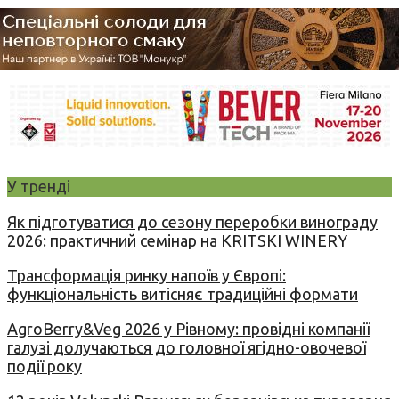
У тренді
Як підготуватися до сезону переробки винограду
2026: практичний семінар на KRITSKI WINERY
Трансформація ринку напоїв у Європі:
функціональність витісняє традиційні формати
AgroBerry&Veg 2026 у Рівному: провідні компанії
галузі долучаються до головної ягідно-овочевої
події року