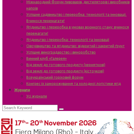
Міжнародний Форум пивоварів, дистиляторів і виробників
напоїв
Успішне садівництво і переробка: технології та інновації.
Вчимося перемагати!
Ягідництво і переробка в умовах воєнного стану: вчимося
перемагати!
Ягідництво і переробка: технології та інновації
Овочівництво та ягідництво: відкритий і закритий ґрунт
Успішне виноградарство і виноробство
Винний клуб «Галерея»
Від землі до готового продукту (зерняткові)
Від землі до готового продукту (кісточкові)
Всеукраїнський горіховий форум
Конгрес із заморожування та холодної логістики ягід
Журнали
Усі журнали