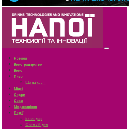
Новини
Виноградарство
Вино
Пиво
Що на крані
Міцні
Сидри
Соки
Медоваріння
Події
Календар
Фото / Відео