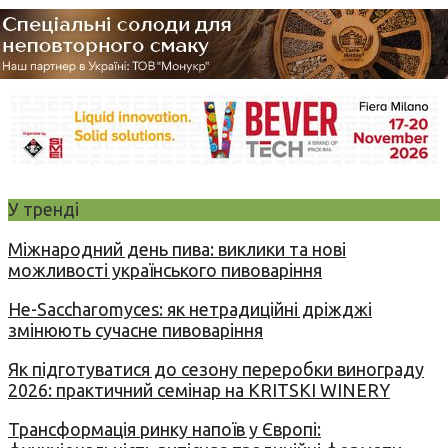
У тренді
Міжнародний день пива: виклики та нові
можливості українського пивоваріння
Не-Saccharomyces: як нетрадиційні дріжджі
змінюють сучасне пивоваріння
Як підготуватися до сезону переробки винограду
2026: практичний семінар на KRITSKI WINERY
Трансформація ринку напоїв у Європі: