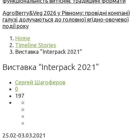
функціональність витісняє традиційні формати
AgroBerry&Veg 2026 у Рівному: провідні компанії
галузі долучаються до головної ягідно-овочевої
події року
Home
Timeline Stories
Виставка “Іnterpack 2021”
Виставка “Іnterpack 2021”
Сергей Шагоферов
0
197
25.02-03.03.2021