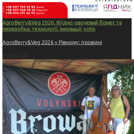
AgroBerry&Veg 2026. Ягідно-овочевий бізнес та
переробка: технології, інновації, успіх
AgroBerry&Veg 2026 у Рівному: провідні
05.08.2026