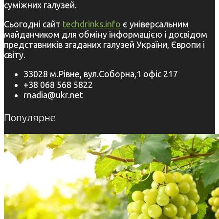
суміжних галузей.
Сьогодні сайт
techdrinks.info
є універсальним
майданчиком для обміну інформацією і досвідом
представників згаданих галузей України, Європи і
світу.
33028 м.Рівне, вул.Соборна,1 офіс 217
+38 068 568 5822
rnadia@ukr.net
Популярне