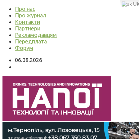
Uk
Про нас
Про журнал
Контакти
Партнери
Рекламодавцям
Передплата
Форум
06.08.2026