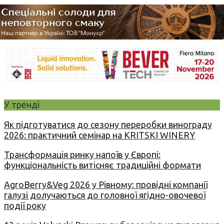
У тренді
Як підготуватися до сезону переробки винограду
2026: практичний семінар на KRITSKI WINERY
Трансформація ринку напоїв у Європі:
функціональність витісняє традиційні формати
AgroBerry&Veg 2026 у Рівному: провідні компанії
галузі долучаються до головної ягідно-овочевої
події року