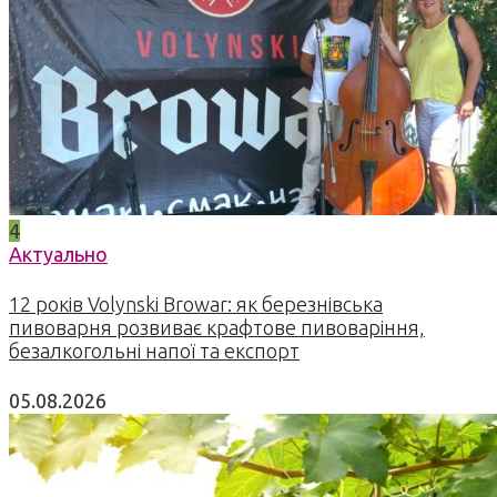
4
Актуально
12 років Volynski Browar: як березнівська
пивоварня розвиває крафтове пивоваріння,
безалкогольні напої та експорт
05.08.2026