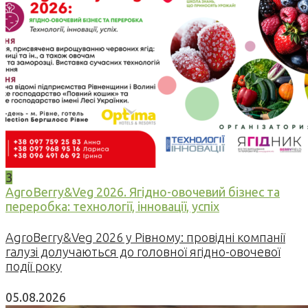
3
AgroBerry&Veg 2026. Ягідно-овочевий бізнес та
переробка: технології, інновації, успіх
AgroBerry&Veg 2026 у Рівному: провідні компанії
галузі долучаються до головної ягідно-овочевої
події року
05.08.2026