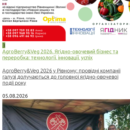
3
AgroBerry&Veg 2026. Ягідно-овочевий бізнес та
переробка: технології, інновації, успіх
AgroBerry&Veg 2026 у Рівному: провідні компанії
галузі долучаються до головної ягідно-овочевої
події року
05.08.2026