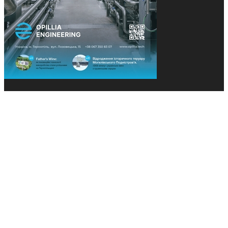
© 2013-2026 Засновники: Конєва К.В., Ящук Н.І.
Назва, концепція та дизайн проєктів медіагрупи
«Технології та Інновації» охороняється Законом
«Про авторське право». Редакція не відповідає за
тексти рекламних оголошень. Думка редакції
може не збігатися з точками зору авторів
публікацій. Передрук – з письмового дозволу
авторів проєкту.