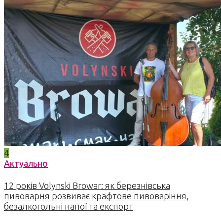
4
Актуально
12 років Volynski Browar: як березнівська
пивоварня розвиває крафтове пивоваріння,
безалкогольні напої та експорт