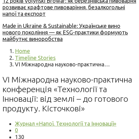
12 років Volynski Browar: як березнівська пивоварня
розвиває крафтове пивоваріння, безалкогольні
напої та експорт
Made in Ukraine & Sustainable: Українське вино
нового покоління — як ESG-практики формують
майбутнє виноробства
Home
Timeline Stories
VI Міжнародна науково-практична…
VI Міжнародна науково-практична
конференція «Технології та
Інновації: від землі – до готового
продукту. Кісточкові»
Журнал «Напої. Технології та Інновації»
0
130