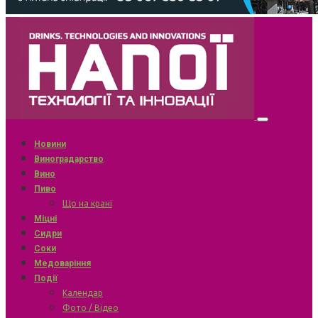
Новини
Виноградарство
Вино
Пиво
Що на крані
Міцні
Сидри
Соки
Медоваріння
Події
Календар
Фото / Відео