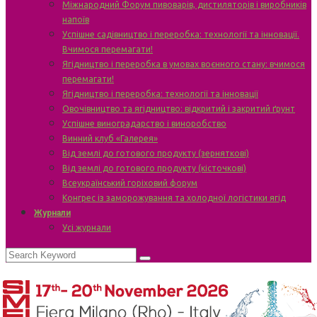
Міжнародний Форум пивоварів, дистиляторів і виробників
напоїв
Успішне садівництво і переробка: технології та інновації.
Вчимося перемагати!
Ягідництво і переробка в умовах воєнного стану: вчимося
перемагати!
Ягідництво і переробка: технології та інновації
Овочівництво та ягідництво: відкритий і закритий ґрунт
Успішне виноградарство і виноробство
Винний клуб «Галерея»
Від землі до готового продукту (зерняткові)
Від землі до готового продукту (кісточкові)
Всеукраїнський горіховий форум
Конгрес із заморожування та холодної логістики ягід
Журнали
Усі журнали