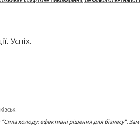
 розвиває крафтове пивоваріння, безалкогольні напої 
ї. Успіх.
ківськ.
с “Сила холоду: ефективні рішення для бізнесу”. За