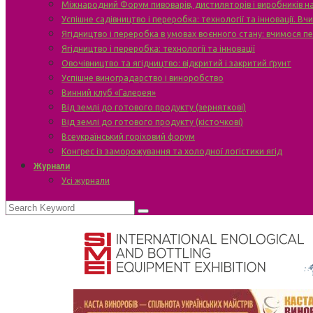
Міжнародний Форум пивоварів, дистиляторів і виробників н
Успішне садівництво і переробка: технології та інновації. В
Ягідництво і переробка в умовах воєнного стану: вчимося п
Ягідництво і переробка: технології та інновації
Овочівництво та ягідництво: відкритий і закритий ґрунт
Успішне виноградарство і виноробство
Винний клуб «Галерея»
Від землі до готового продукту (зерняткові)
Від землі до готового продукту (кісточкові)
Всеукраїнський горіховий форум
Конгрес із заморожування та холодної логістики ягід
Журнали
Усі журнали