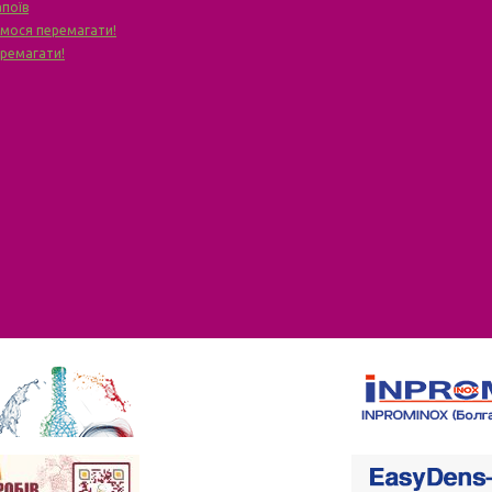
апоїв
чимося перемагати!
еремагати!