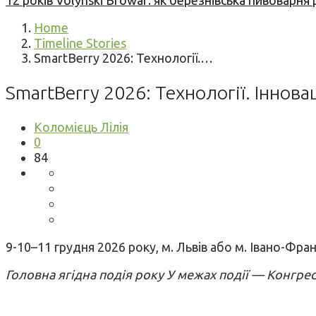
12 років Volynski Browar: як березнівська пивоварня
Home
Timeline Stories
SmartBerry 2026: Технології.…
SmartBerry 2026: Технології. Інноваці
Коломієць Лілія
0
84
9-10–11 грудня 2026 року, м. Львів або м. Івано-Фран
Головна ягідна подія року У межах події — Конгре