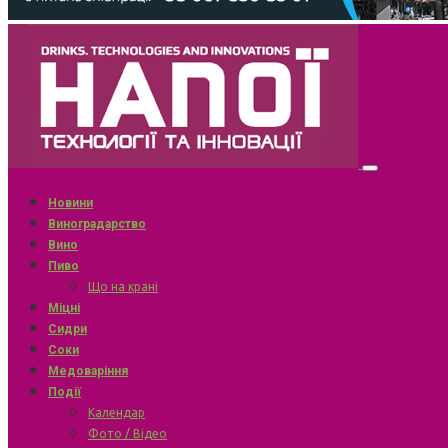
Новини
Виноградарство
Вино
Пиво
Що на крані
Міцні
Сидри
Соки
Медоваріння
Події
Календар
Фото / Відео