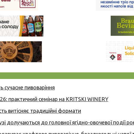
ь сучасне пивоваріння
026: практичний семінар на KRITSKI WINERY
сть витісняє традиційні формати
узі долучаються до головної ягідно-овочевої події ро