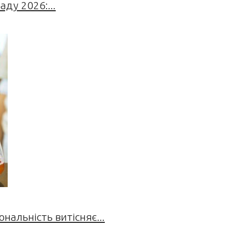
ду 2026:...
нальність витісняє...