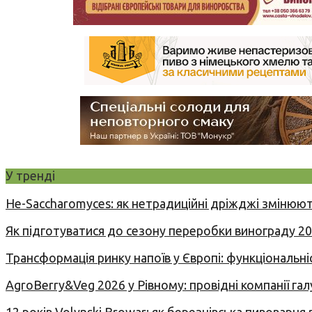
У тренді
Не-Saccharomyces: як нетрадиційні дріжджі змінюют
Як підготуватися до сезону переробки винограду 2
Трансформація ринку напоїв у Європі: функціональні
AgroBerry&Veg 2026 у Рівному: провідні компанії гал