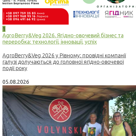
1
AgroBerry&Veg 2026. Ягідно-овочевий бізнес та
переробка: технології, інновації, успіх
AgroBerry&Veg 2026 у Рівному: провідні компанії
галузі долучаються до головної ягідно-овочевої
події року
05.08.2026