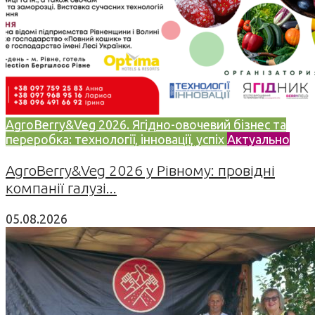
AgroBerry&Veg 2026. Ягідно-овочевий бізнес та
переробка: технології, інновації, успіх
Актуально
AgroBerry&Veg 2026 у Рівному: провідні
компанії галузі...
05.08.2026