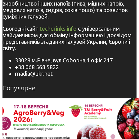
виробництво інших напоїв (пива, міцних напоїв,
медових напоїв, сидрів, соків тощо) та розвиток
суміжних галузей.
Сьогодні сайт
techdrinks.info
є універсальним
майданчиком для обміну інформацією і досвідом
представників згаданих галузей України, Європи і
світу.
33028 м.Рівне, вул.Соборна,1 офіс 217
+38 068 568 5822
rnadia@ukr.net
Популярне