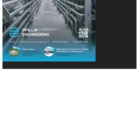
© 2013-2026 Засновники: Конєва К.В., Ящук Н.І.
Назва, концепція та дизайн проєктів медіагрупи
«Технології та Інновації» охороняється Законом
«Про авторське право». Редакція не відповідає за
тексти рекламних оголошень. Думка редакції
може не збігатися з точками зору авторів
публікацій. Передрук – з письмового дозволу
авторів проєкту.