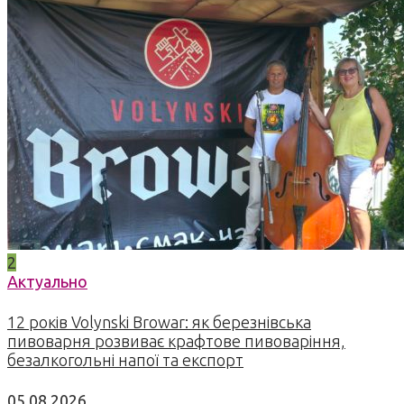
2
Актуально
12 років Volynski Browar: як березнівська
пивоварня розвиває крафтове пивоваріння,
безалкогольні напої та експорт
05.08.2026