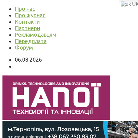
Uk
Про нас
Про журнал
Контакти
Партнери
Рекламодавцям
Передплата
Форум
06.08.2026