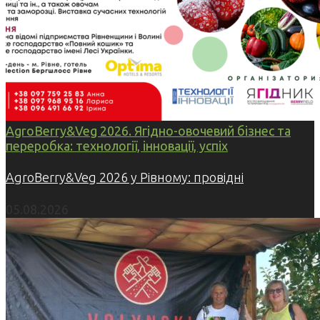
AgroBerry&Veg 2026. Ягідно-овочевий бізнес та
переробка: технології, інновації, успіх
AgroBerry&Veg 2026 у Рівному: провідні
05.08.2026