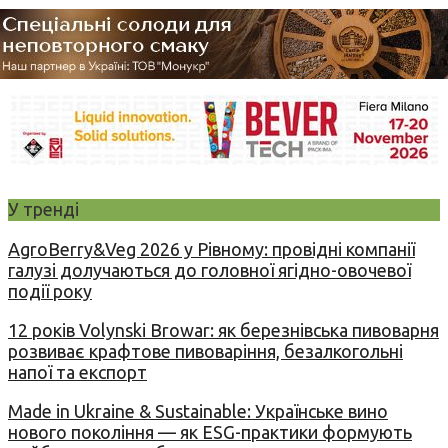
У тренді
AgroBerry&Veg 2026 у Рівному: провідні компанії
галузі долучаються до головної ягідно-овочевої
події року
12 років Volynski Browar: як березнівська пивоварня
розвиває крафтове пивоваріння, безалкогольні
напої та експорт
Made in Ukraine & Sustainable: Українське вино
нового покоління — як ESG-практики формують