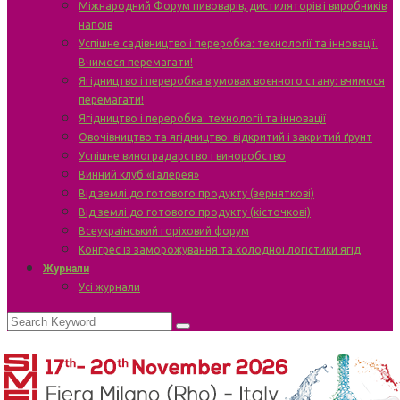
Міжнародний Форум пивоварів, дистиляторів і виробників
напоїв
Успішне садівництво і переробка: технології та інновації.
Вчимося перемагати!
Ягідництво і переробка в умовах воєнного стану: вчимося
перемагати!
Ягідництво і переробка: технології та інновації
Овочівництво та ягідництво: відкритий і закритий ґрунт
Успішне виноградарство і виноробство
Винний клуб «Галерея»
Від землі до готового продукту (зерняткові)
Від землі до готового продукту (кісточкові)
Всеукраїнський горіховий форум
Конгрес із заморожування та холодної логістики ягід
Журнали
Усі журнали