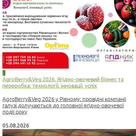
1
AgroBerry&Veg 2026. Ягідно-овочевий бізнес та
переробка: технології, інновації, успіх
AgroBerry&Veg 2026 у Рівному: провідні компанії
галузі долучаються до головної ягідно-овочевої
події року
05.08.2026