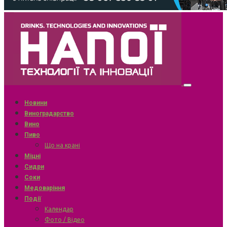
Новини
Виноградарство
Вино
Пиво
Що на крані
Міцні
Сидри
Соки
Медоваріння
Події
Календар
Фото / Відео