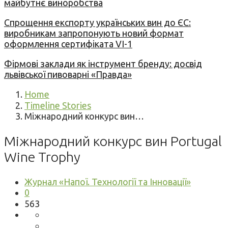
майбутнє виноробства
Спрощення експорту українських вин до ЄС:
виробникам запропонують новий формат
оформлення сертифіката VI-1
Фірмові заклади як інструмент бренду: досвід
львівської пивоварні «Правда»
Home
Timeline Stories
Міжнародний конкурс вин…
Міжнародний конкурс вин Portugal
Wine Trophy
Журнал «Напої. Технології та Інновації»
0
563