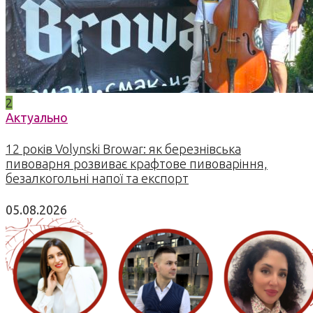
2
Актуально
12 років Volynski Browar: як березнівська
пивоварня розвиває крафтове пивоваріння,
безалкогольні напої та експорт
05.08.2026