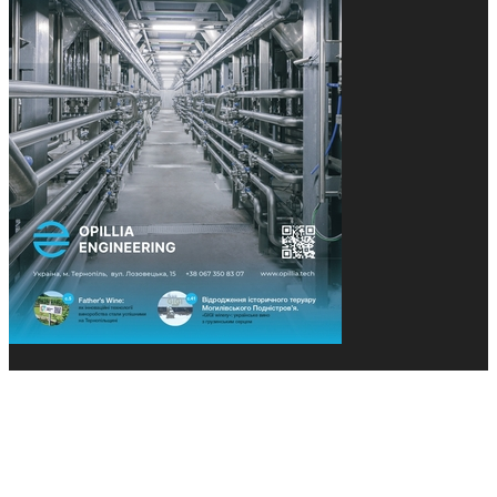
© 2013-2026 Засновники: Конєва К.В., Ящук Н.І.
Назва, концепція та дизайн проєктів медіагрупи
«Технології та Інновації» охороняється Законом
«Про авторське право». Редакція не відповідає за
тексти рекламних оголошень. Думка редакції