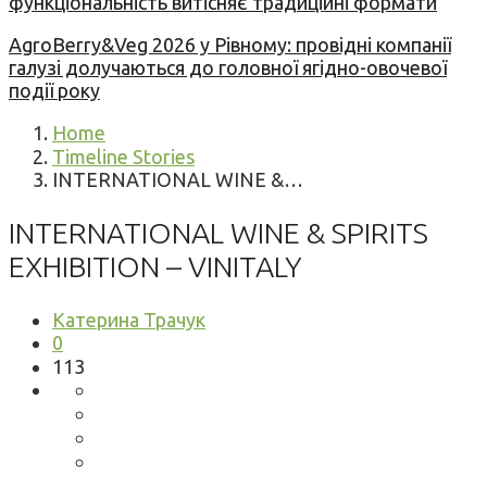
функціональність витісняє традиційні формати
AgroBerry&Veg 2026 у Рівному: провідні компанії
галузі долучаються до головної ягідно-овочевої
події року
Home
Timeline Stories
INTERNATIONAL WINE &…
INTERNATIONAL WINE & SPIRITS
EXHIBITION – VINITALY
Катерина Трачук
0
113