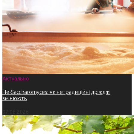
Актуально
Не-Saccharomyces: як нетрадиційні дріжджі
змінюють
07.08.2026