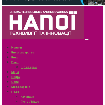
Новини
Виноградарство
Вино
Пиво
Що на крані
Міцні
Сидри
Соки
Медоваріння
Події
Календар
Фото / Відео