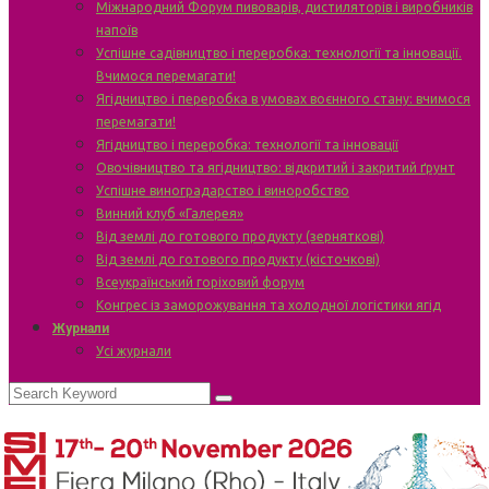
Міжнародний Форум пивоварів, дистиляторів і виробників
напоїв
Успішне садівництво і переробка: технології та інновації.
Вчимося перемагати!
Ягідництво і переробка в умовах воєнного стану: вчимося
перемагати!
Ягідництво і переробка: технології та інновації
Овочівництво та ягідництво: відкритий і закритий ґрунт
Успішне виноградарство і виноробство
Винний клуб «Галерея»
Від землі до готового продукту (зерняткові)
Від землі до готового продукту (кісточкові)
Всеукраїнський горіховий форум
Конгрес із заморожування та холодної логістики ягід
Журнали
Усі журнали