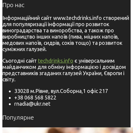
Про нас
Інформаційний сайт www.techdrinks.info створений
для популяризації інформації про розвиток
виноградарства та виноробства, а також про
виробництво інших напоїв (пива, міцних напоїв,
медових напоїв, сидрів, соків тощо) та розвиток
суміжних галузей.
Сьогодні сайт
techdrinks.info
є універсальним
майданчиком для обміну інформацією і досвідом
представників згаданих галузей України, Європи і
світу.
33028 м.Рівне, вул.Соборна,1 офіс 217
+38 068 568 5822
rnadia@ukr.net
Популярне