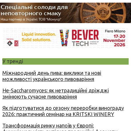
У тренді
Міжнародний день пива: виклики та нові
можливості українського пивоваріння
Не-Saccharomyces: як нетрадиційні дріжджі
змінюють сучасне пивоваріння
Як підготуватися до сезону переробки винограду
2026: практичний семінар на KRITSKI WINERY
Трансформація ринку напоїв у Європі: