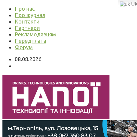
Uk
Про нас
Про журнал
Контакти
Партнери
Рекламодавцям
Передплата
Форум
08.08.2026