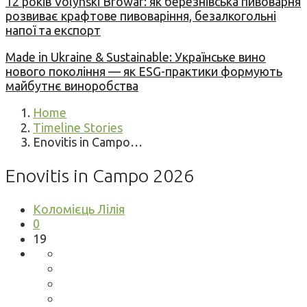
12 років Volynski Browar: як березнівська пивоварня
розвиває крафтове пивоваріння, безалкогольні
напої та експорт
Made in Ukraine & Sustainable: Українське вино
нового покоління — як ESG-практики формують
майбутнє виноробства
Home
Timeline Stories
Enovitis in Campo…
Enovitis in Campo 2026
Коломієць Лілія
0
19