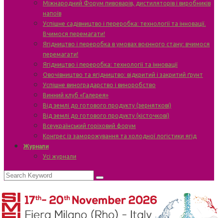
Міжнародний Форум пивоварів, дистиляторів і виробників
напоїв
Успішне садівництво і переробка: технології та інновації.
Вчимося перемагати!
Ягідництво і переробка в умовах воєнного стану: вчимося
перемагати!
Ягідництво і переробка: технології та інновації
Овочівництво та ягідництво: відкритий і закритий ґрунт
Успішне виноградарство і виноробство
Винний клуб «Галерея»
Від землі до готового продукту (зерняткові)
Від землі до готового продукту (кісточкові)
Всеукраїнський горіховий форум
Конгрес із заморожування та холодної логістики ягід
Журнали
Усі журнали