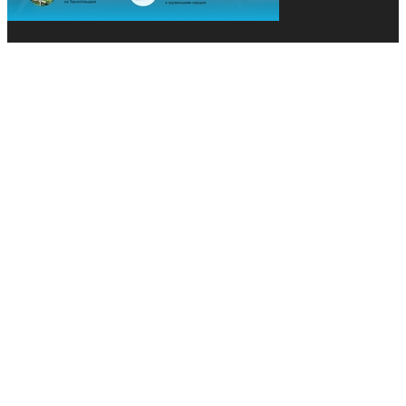
© 2013-2026 Засновники: Конєва К.В., Ящук Н.І.
Назва, концепція та дизайн проєктів медіагрупи
«Технології та Інновації» охороняється Законом
«Про авторське право». Редакція не відповідає за
тексти рекламних оголошень. Думка редакції
може не збігатися з точками зору авторів
публікацій. Передрук – з письмового дозволу
авторів проєкту.