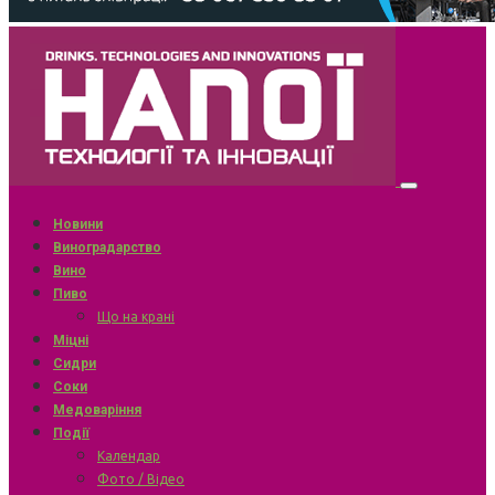
Новини
Виноградарство
Вино
Пиво
Що на крані
Міцні
Сидри
Соки
Медоваріння
Події
Календар
Фото / Відео