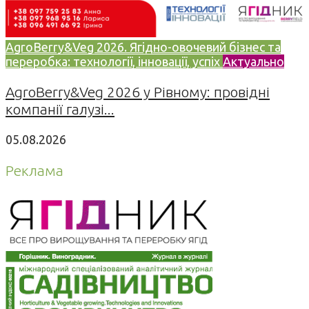
AgroBerry&Veg 2026. Ягідно-овочевий бізнес та
переробка: технології, інновації, успіх
Актуально
AgroBerry&Veg 2026 у Рівному: провідні
компанії галузі...
05.08.2026
Реклама