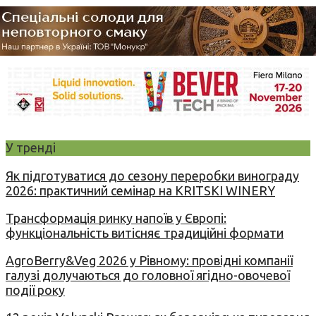
У тренді
Як підготуватися до сезону переробки винограду
2026: практичний семінар на KRITSKI WINERY
Трансформація ринку напоїв у Європі:
функціональність витісняє традиційні формати
AgroBerry&Veg 2026 у Рівному: провідні компанії
галузі долучаються до головної ягідно-овочевої
події року