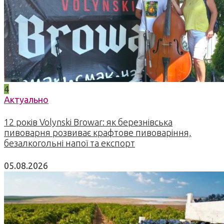
4
Актуально
12 років Volynski Browar: як березнівська
пивоварня розвиває крафтове пивоваріння,
безалкогольні напої та експорт
05.08.2026