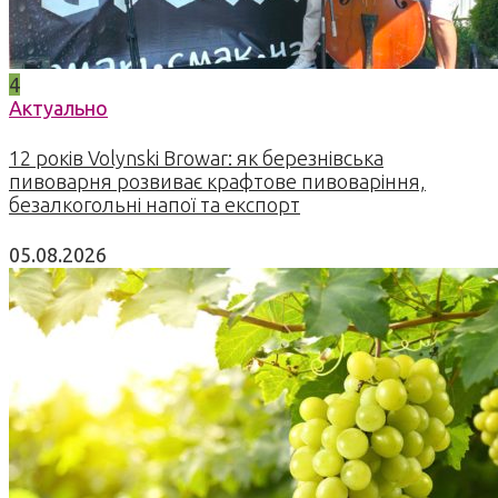
4
Актуально
12 років Volynski Browar: як березнівська
пивоварня розвиває крафтове пивоваріння,
безалкогольні напої та експорт
05.08.2026