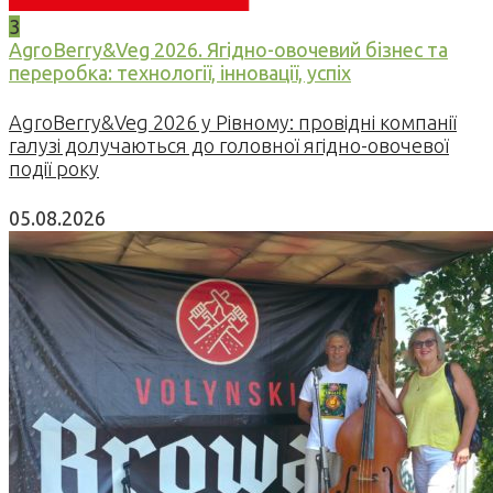
3
AgroBerry&Veg 2026. Ягідно-овочевий бізнес та
переробка: технології, інновації, успіх
AgroBerry&Veg 2026 у Рівному: провідні компанії
галузі долучаються до головної ягідно-овочевої
події року
05.08.2026