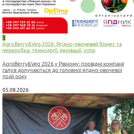
3
AgroBerry&Veg 2026. Ягідно-овочевий бізнес та
переробка: технології, інновації, успіх
AgroBerry&Veg 2026 у Рівному: провідні компанії
галузі долучаються до головної ягідно-овочевої
події року
05.08.2026