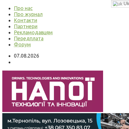
Uk
Про нас
Про журнал
Контакти
Партнери
Рекламодавцям
Передплата
Форум
07.08.2026