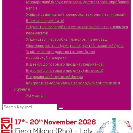
Міжнародний Форум пивоварів, дистиляторів і виробників
напоїв
Успішне садівництво і переробка: технології та інновації.
Вчимося перемагати!
Ягідництво і переробка в умовах воєнного стану: вчимося
перемагати!
Ягідництво і переробка: технології та інновації
Овочівництво та ягідництво: відкритий і закритий ґрунт
Успішне виноградарство і виноробство
Винний клуб «Галерея»
Від землі до готового продукту (зерняткові)
Від землі до готового продукту (кісточкові)
Всеукраїнський горіховий форум
Конгрес із заморожування та холодної логістики ягід
Журнали
Усі журнали