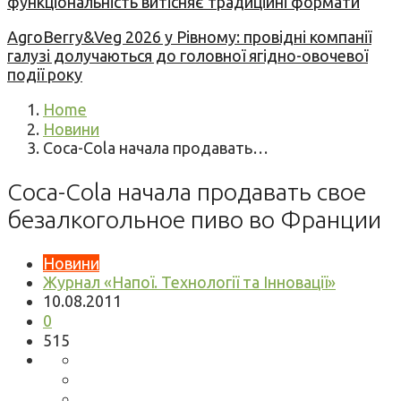
функціональність витісняє традиційні формати
AgroBerry&Veg 2026 у Рівному: провідні компанії
галузі долучаються до головної ягідно-овочевої
події року
Home
Новини
Coca-Cola начала продавать…
Coca-Cola начала продавать свое
безалкогольное пиво во Франции
Новини
Журнал «Напої. Технології та Інновації»
10.08.2011
0
515