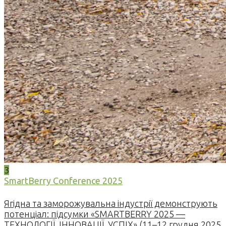
3
SmartBerry Conference 2025
Ягідна та заморожувальна індустрії демонструють
потенціал: підсумки «SMARTBERRY 2025 —
ТЕХНОЛОГІЇ. ІННОВАЦІЇ. УСПІХ» (11–12 грудня 2025