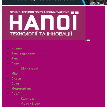
Новини
Виноградарство
Вино
Пиво
Що на крані
Міцні
Сидри
Соки
Медоваріння
Події
Календар
Фото / Відео