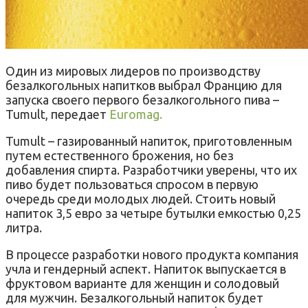
Один из мировых лидеров по производству
безалкогольных напитков выбрал Францию для
запуска своего первого безалкогольного пива –
Tumult, передает
Еuromag.
Tumult – газированный напиток, приготовленным
путем естественного брожения, но без
добавления спирта. Разработчики уверены, что их
пиво будет пользоваться спросом в первую
очередь среди молодых людей. Стоить новый
напиток 3,5 евро за четыре бутылки емкостью 0,25
литра.
В процессе разработки нового продукта компания
учла и гендерный аспект. Напиток выпускается в
фруктовом варианте для женщин и солодовый
для мужчин. Безалкогольный напиток будет