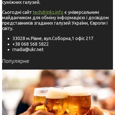
суміжних галузей.
Сьогодні сайт
techdrinks.info
є універсальним
майданчиком для обміну інформацією і досвідом
представників згаданих галузей України, Європи і
світу.
33028 м.Рівне, вул.Соборна,1 офіс 217
+38 068 568 5822
rnadia@ukr.net
Популярне