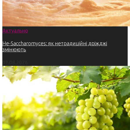
Актуально
Не-Saccharomyces: як нетрадиційні дріжджі
змінюють
07.08.2026