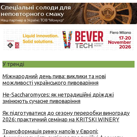
У тренді
Міжнародний день пива: виклики та нові
можливості українського пивоваріння
Не-Saccharomyces: як нетрадиційні дріжджі
змінюють сучасне пивоваріння
Як підготуватися до сезону переробки винограду
2026: практичний семінар на KRITSKI WINERY
Трансформація ринку напоїв у Європі: