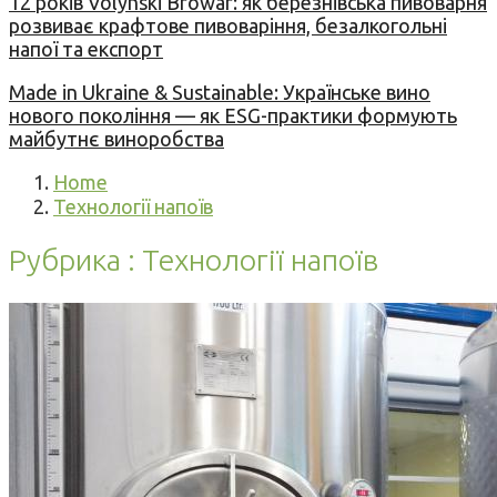
12 років Volynski Browar: як березнівська пивоварня
розвиває крафтове пивоваріння, безалкогольні
напої та експорт
Made in Ukraine & Sustainable: Українське вино
нового покоління — як ESG-практики формують
майбутнє виноробства
Home
Технології напоїв
Рубрика : Технології напоїв