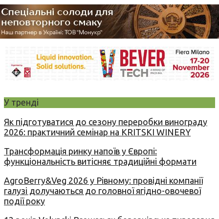
У тренді
Як підготуватися до сезону переробки винограду
2026: практичний семінар на KRITSKI WINERY
Трансформація ринку напоїв у Європі:
функціональність витісняє традиційні формати
AgroBerry&Veg 2026 у Рівному: провідні компанії
галузі долучаються до головної ягідно-овочевої
події року