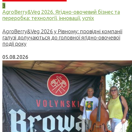
3
AgroBerry&Veg 2026. Ягідно-овочевий бізнес та
переробка: технології, інновації, успіх
AgroBerry&Veg 2026 у Рівному: провідні компанії
галузі долучаються до головної ягідно-овочевої
події року
05.08.2026