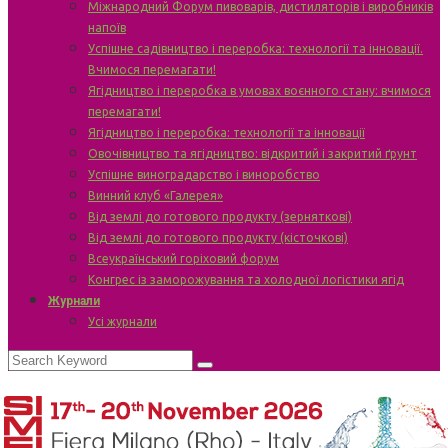
Міжнародний Форум пивоварів, дистиляторів і виробників
напоїв
Успішне садівництво і переробка: технології та інновації.
Вчимося перемагати!
Ягідництво і переробка в умовах воєнного стану: вчимося
перемагати!
Ягідництво і переробка: технології та інновації
Овочівництво та ягідництво: відкритий і закритий ґрунт
Успішне виноградарство і виноробство
Винний клуб «Галерея»
Від землі до готового продукту (зерняткові)
Від землі до готового продукту (кісточкові)
Всеукраїнський горіховий форум
Конгрес із заморожування та холодної логістики ягід
Журнали
Усі журнали