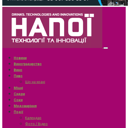
Новини
Виноградарство
Вино
Пиво
Що на крані
Міцні
Сидри
Соки
Медоваріння
Події
Календар
Фото / Відео