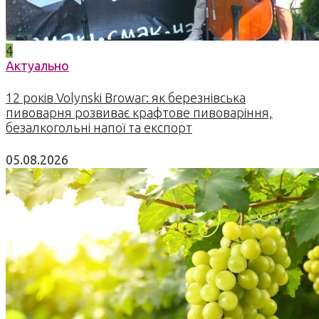
4
Актуально
12 років Volynski Browar: як березнівська
пивоварня розвиває крафтове пивоваріння,
безалкогольні напої та експорт
05.08.2026