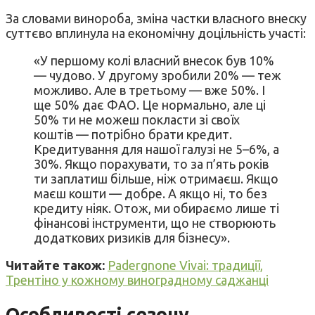
За словами винороба, зміна частки власного внеску
суттєво вплинула на економічну доцільність участі:
«У першому колі власний внесок був 10%
— чудово. У другому зробили 20% — теж
можливо. Але в третьому — вже 50%. І
ще 50% дає ФАО. Це нормально, але ці
50% ти не можеш покласти зі своїх
коштів — потрібно брати кредит.
Кредитування для нашої галузі не 5–6%, а
30%. Якщо порахувати, то за п’ять років
ти заплатиш більше, ніж отримаєш. Якщо
маєш кошти — добре. А якщо ні, то без
кредиту ніяк. Отож, ми обираємо лише ті
фінансові інструменти, що не створюють
додаткових ризиків для бізнесу».
Читайте також:
Padergnone Vivai: традиції,
Трентіно у кожному виноградному саджанці
Особливості сезону