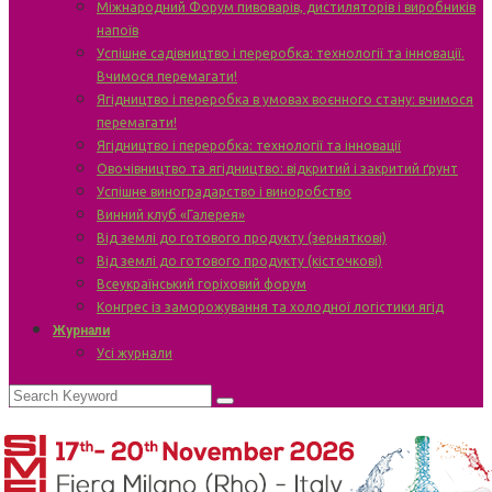
Міжнародний Форум пивоварів, дистиляторів і виробників
напоїв
Успішне садівництво і переробка: технології та інновації.
Вчимося перемагати!
Ягідництво і переробка в умовах воєнного стану: вчимося
перемагати!
Ягідництво і переробка: технології та інновації
Овочівництво та ягідництво: відкритий і закритий ґрунт
Успішне виноградарство і виноробство
Винний клуб «Галерея»
Від землі до готового продукту (зерняткові)
Від землі до готового продукту (кісточкові)
Всеукраїнський горіховий форум
Конгрес із заморожування та холодної логістики ягід
Журнали
Усі журнали