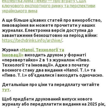
експертка Анна Пекер — про втрату США
ключового експортного ринку та перспективи
українського вина
А ще більше цікавих статей про виноробство,
пивоваріння ви можете прочитати у наших
журналах. Електронна версія доступна до
завантаження безкоштовно на період війни:
https://techdrinks.info/archive/
.
Журнал
«Напої. Технології та
Інновації»
виходить друком у форматі
«перевертайко» 2 в 1 з журналом «Пиво.
Технології та Інновації». Адже з початку
воєнного стану два видання «Напої. Т. І.» та
«Пиво. Т. І.» об’єдналися і виходять одночасно.
Детальніше про ціни та передплату читайте
тут
.
Щоб придбати друкований випуск нового
журналу або передплатити видання на 2025 рік,