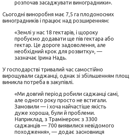
розпочав засаджувати виноградники».
Сьогодні виноробня має 7,5 га плодоносних
виноградників і працює над розширенням:
«Землі у нас 18 гектарів, і щороку
пробуємо додавати ще пів гектара або
гектар. Це дороге задоволення, але
необхідний крок для розвитку», —
зазначає Ірина Надь.
У господарстві тривалий час самостійно
вирощували саджанці, однак зі збільшенням площ
виникла потреба в закупівлі.
«Ми довгий період робили саджанці самі,
але одного року просто не встигали.
Замовили — і хоча найчастіше якість
дуже хороша, були й проблеми.
Наприклад, з Трамінером: з 3300
саджанців — 700 виявилися невідомого
походження», — додає засновниця