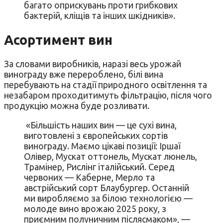
багато оприскувань проти грибкових
бактерій, кліщів та інших шкідників».
Асортимент вин
За словами виробників, наразі весь урожай
винограду вже перероблено, білі вина
перебувають на стадії природного освітлення та
незабаром проходитимуть фільтрацію, після чого
продукцію можна буде розливати.
«Більшість наших вин — це сухі вина,
виготовлені з європейських сортів
винограду. Маємо цікаві позиції: Іршаї
Олівер, Мускат оттонель, Мускат люнель,
Трамінер, Рислінг італійський. Серед
червоних — Каберне, Мерло та
австрійський сорт Блаубургер. Останній
ми виробляємо за білою технологією —
молоде вино врожаю 2025 року, з
приємним полуничним післясмаком», —