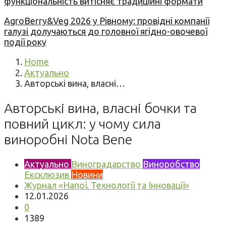
функціональність витісняє традиційні формати
AgroBerry&Veg 2026 у Рівному: провідні компанії
галузі долучаються до головної ягідно-овочевої
події року
Home
Актуально
Авторські вина, власні…
Авторські вина, власні бочки та
повний цикл: у чому сила
виноробні Nota Bene
Актуально
Виноградарство
Виноробство
Ексклюзив
Новини
Журнал «Напої. Технології та Інновації»
12.01.2026
0
1389