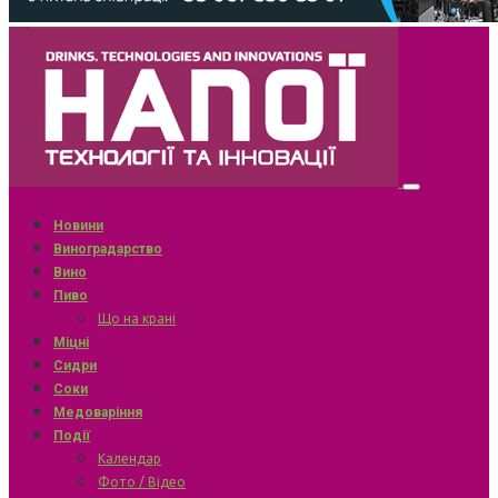
Новини
Виноградарство
Вино
Пиво
Що на крані
Міцні
Сидри
Соки
Медоваріння
Події
Календар
Фото / Відео