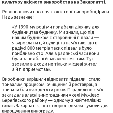
культуру якісного виноробства на Закарпатті.
Розповідаючи про початок історії виноробні, Ірина
Надь зазначає:
«У 1990-му році ми придбали ділянку для
будівництва будинку. Ми знали, що під
нашим будинком є старовинні підвали —
я виросла на цій вулиці та пам’ятаю, що в
радіусі 800 метрів таких підвалів було
приблизно сто. Але в радянські часи вони
були занедбані й завалені сміттям. Тут
звозили відходи не тільки місцеві жителі,
а й підприємства».
Виробники вирішили відновити підвали і стало
тривалим процесом: очищення й реставрація
тривали близько десяти років. Паралельно сім’я
закладала власні виноградники у селі Мужієво
Берегівського району — одному з найтепліших
схилів Закарпаття, що створює ідеальні умови для
вирощування винограду.