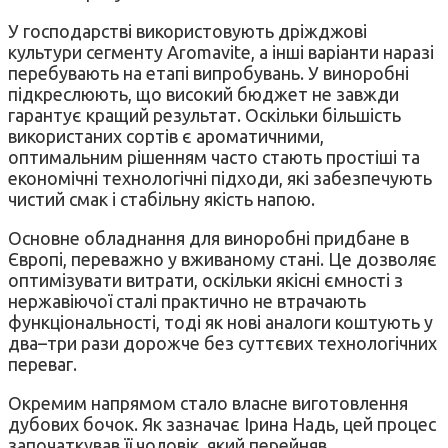
У господарстві використовують дріжджові
культури сегменту Aromavite, а інші варіанти наразі
перебувають на етапі випробувань. У виноробні
підкреслюють, що високий бюджет не завжди
гарантує кращий результат. Оскільки більшість
використаних сортів є ароматичними,
оптимальним рішенням часто стають простіші та
економічні технологічні підходи, які забезпечують
чистий смак і стабільну якість напою.
Основне обладнання для виноробні придбане в
Європі, переважно у вживаному стані. Це дозволяє
оптимізувати витрати, оскільки якісні ємності з
нержавіючої сталі практично не втрачають
функціональності, тоді як нові аналоги коштують у
два–три рази дорожче без суттєвих технологічних
переваг.
Окремим напрямом стало власне виготовлення
дубових бочок. Як зазначає Ірина Надь, цей процес
започаткував її чоловік, який перейняв