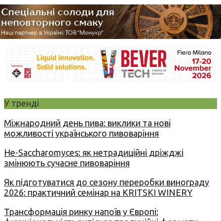
У тренді
Міжнародний день пива: виклики та нові
можливості українського пивоваріння
Не-Saccharomyces: як нетрадиційні дріжджі
змінюють сучасне пивоваріння
Як підготуватися до сезону переробки винограду
2026: практичний семінар на KRITSKI WINERY
Трансформація ринку напоїв у Європі: