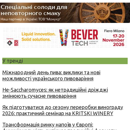
У тренді
Міжнародний день пива: виклики та нові
можливості українського пивоваріння
Не-Saccharomyces: як нетрадиційні дріжджі
змінюють сучасне пивоваріння
Як підготуватися до сезону переробки винограду
2026: практичний семінар на KRITSKI WINERY
Трансформація ринку напоїв у Європі: