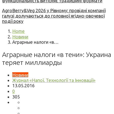
функціональність витісняє традиційні формати
AgroBerry&Veg 2026 у Рівному: провідні компанії
галузі долучаються до головної ягідно-овочевої
події року
Home
Новини
Аграрные налоги «в…
Аграрные налоги «в тени»: Украина
теряет миллиарды
Новини
Журнал «Напої. Технології та Інновації»
13.05.2016
0
305