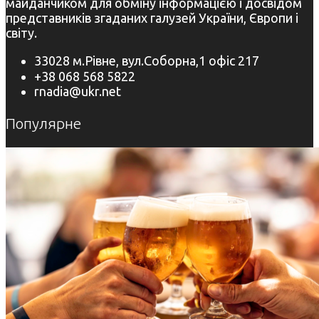
майданчиком для обміну інформацією і досвідом
представників згаданих галузей України, Європи і
світу.
33028 м.Рівне, вул.Соборна,1 офіс 217
+38 068 568 5822
rnadia@ukr.net
Популярне