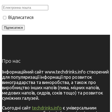
Відписатися
Про нас
Інформаційний сайт www.techdrinks.info створений
для популяризації інформації про розвиток
виноградарства та виноробства, а також про
виробництво інших напоїв (пива, міцних напоїв,
медових напоїв, сидрів, соків тощо) та розвиток
суміжних галузей.
Сьогодні сайт
techdrinks.info
є універсальним