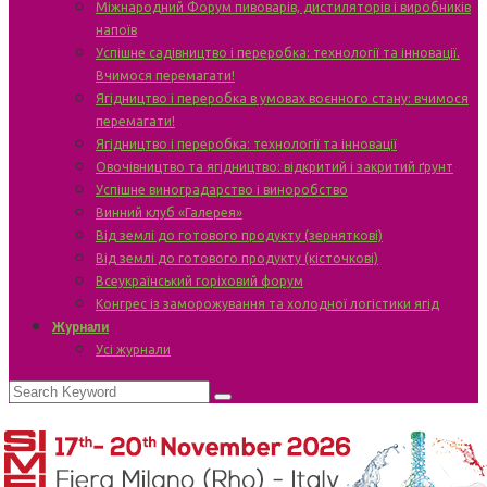
Міжнародний Форум пивоварів, дистиляторів і виробників
напоїв
Успішне садівництво і переробка: технології та інновації.
Вчимося перемагати!
Ягідництво і переробка в умовах воєнного стану: вчимося
перемагати!
Ягідництво і переробка: технології та інновації
Овочівництво та ягідництво: відкритий і закритий ґрунт
Успішне виноградарство і виноробство
Винний клуб «Галерея»
Від землі до готового продукту (зерняткові)
Від землі до готового продукту (кісточкові)
Всеукраїнський горіховий форум
Конгрес із заморожування та холодної логістики ягід
Журнали
Усі журнали