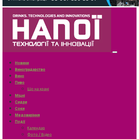
Новини
Виноградарство
Вино
Пиво
Що на крані
Міцні
Сидри
Соки
Медоваріння
Події
Календар
Фото / Відео