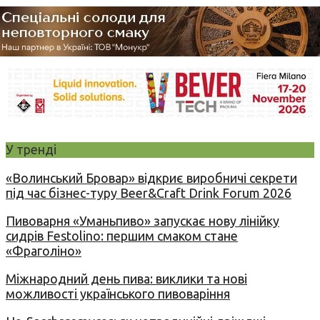
У тренді
«Волинський Бровар» відкриє виробничі секрети
під час бізнес-туру Beer&Craft Drink Forum 2026
Пивоварня «Уманьпиво» запускає нову лінійку
сидрів Festolino: першим смаком стане
«Фраголіно»
Міжнародний день пива: виклики та нові
можливості українського пивоваріння