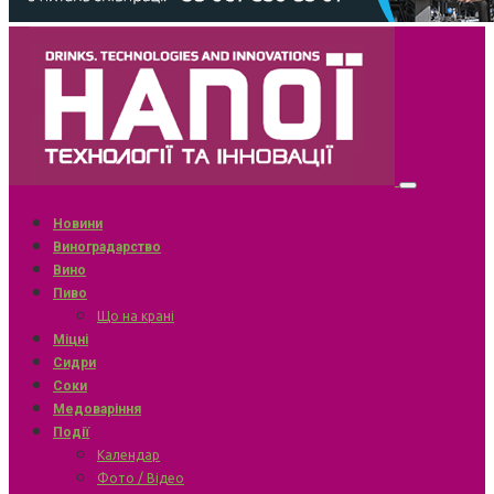
Новини
Виноградарство
Вино
Пиво
Що на крані
Міцні
Сидри
Соки
Медоваріння
Події
Календар
Фото / Відео