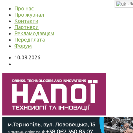
Uk
Про нас
Про журнал
Контакти
Партнери
Рекламодавцям
Передплата
Форум
10.08.2026