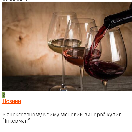
2
Новини
В анексованому Криму місцевий винороб купив
“Інкерман”