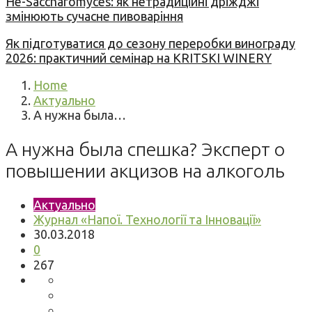
Не-Saccharomyces: як нетрадиційні дріжджі
змінюють сучасне пивоваріння
Як підготуватися до сезону переробки винограду
2026: практичний семінар на KRITSKI WINERY
Home
Актуально
А нужна была…
А нужна была спешка? Эксперт о
повышении акцизов на алкоголь
Актуально
Журнал «Напої. Технології та Інновації»
30.03.2018
0
267