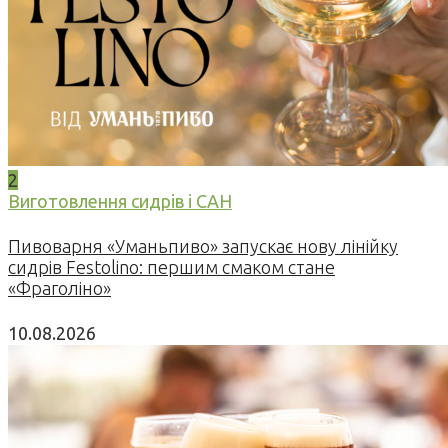
2
Виготовлення сидрів і САН
Пивоварня «Уманьпиво» запускає нову лінійку
сидрів Festolino: першим смаком стане
«Фраголіно»
10.08.2026