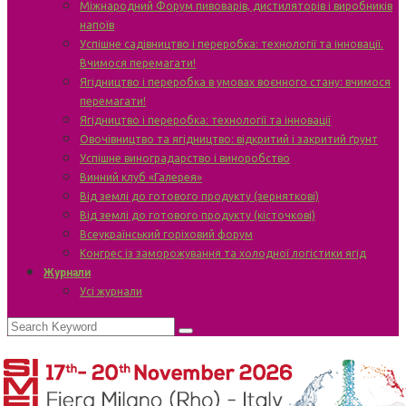
Міжнародний Форум пивоварів, дистиляторів і виробників
напоїв
Успішне садівництво і переробка: технології та інновації.
Вчимося перемагати!
Ягідництво і переробка в умовах воєнного стану: вчимося
перемагати!
Ягідництво і переробка: технології та інновації
Овочівництво та ягідництво: відкритий і закритий ґрунт
Успішне виноградарство і виноробство
Винний клуб «Галерея»
Від землі до готового продукту (зерняткові)
Від землі до готового продукту (кісточкові)
Всеукраїнський горіховий форум
Конгрес із заморожування та холодної логістики ягід
Журнали
Усі журнали