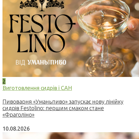
2
Виготовлення сидрів і САН
Пивоварня «Уманьпиво» запускає нову лінійку
сидрів Festolino: першим смаком стане
«Фраголіно»
10.08.2026