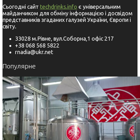
Сьогодні сайт
techdrinks.info
є універсальним
майданчиком для обміну інформацією і досвідом
представників згаданих галузей України, Європи і
світу.
33028 м.Рівне, вул.Соборна,1 офіс 217
+38 068 568 5822
rnadia@ukr.net
Популярне