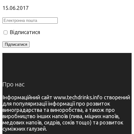
15.06.2017
Відписатися
Про нас
Інформаційний сайт www.techdrinks.info створений
для популяризації інформації про розвиток
виноградарства та виноробства, а також про
виробництво інших напоїв (пива, міцних напоїв,
медових напоїв, сидрів, соків тощо) та розвиток
суміжних галузей.