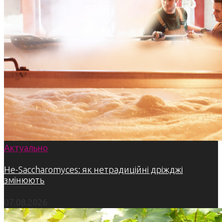
Актуально
Не-Saccharomyces: як нетрадиційні дріжджі
змінюють
07.08.2026