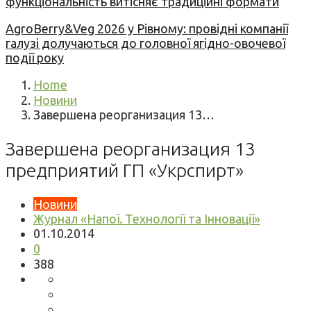
функціональність витісняє традиційні формати
AgroBerry&Veg 2026 у Рівному: провідні компанії
галузі долучаються до головної ягідно-овочевої
події року
Home
Новини
Завершена реорганизация 13…
Завершена реорганизация 13
предприятий ГП «Укрспирт»
Новини
Журнал «Напої. Технології та Інновації»
01.10.2014
0
388