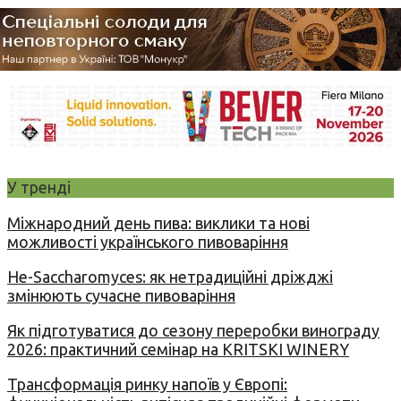
У тренді
Міжнародний день пива: виклики та нові
можливості українського пивоваріння
Не-Saccharomyces: як нетрадиційні дріжджі
змінюють сучасне пивоваріння
Як підготуватися до сезону переробки винограду
2026: практичний семінар на KRITSKI WINERY
Трансформація ринку напоїв у Європі: