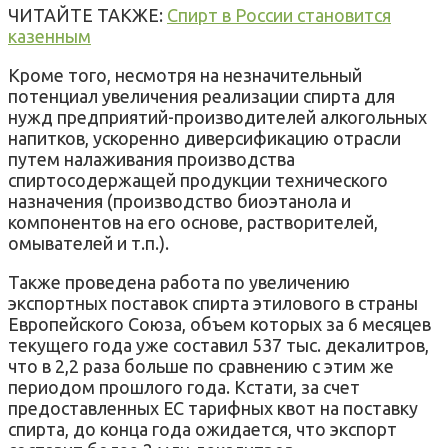
ЧИТАЙТЕ ТАКЖЕ:
Спирт в России становится
казенным
Кроме того
,
несмотря
на незначительный
потенциал увеличения
реализации
спирта
для
нужд
предприятий-производителей
алкогольных
напитков
,
ускоренно
диверсификацию
отрасли
путем налаживания
производства
спиртосодержащей
продукции
технического
назначения
(производство
биоэтанола
и
компонентов
на его основе
,
растворителей
,
омывателей
и т.п.).
Также
проведена работа
по увеличению
экспортных
поставок
спирта
этилового
в страны
Европейского
Союза
,
объем которых
за 6
месяцев
текущего года у
же
составил
537 тыс
.
декалитров
,
что
в 2,2
раза больше
по сравнению
с этим же
периодом
прошлого года.
Кстати
,
за счет
предоставленных
ЕС
тарифных
квот
на поставку
спирта
,
до конца года ожидается
,
что экспорт