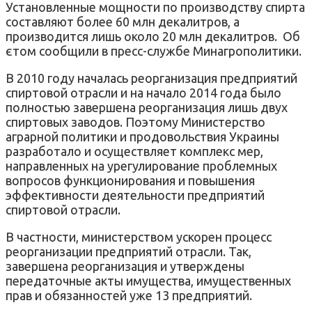
Установленные
мощности по производству
спирта
составляют более
60 млн
декалитров
,
а
производится
лишь около
20 млн
декалитров.
Об
єтом сообщили в
пресс
-службе
Минагрополитики
.
В 2010
году
началась
реорганизация
предприятий
спиртовой
отрасли и на
начало
2014
года было
полностью
завершена реорганизация
лишь двух
спиртовых
заводов
.
Поэтому Министерство
аграрной
политики
и продовольствия
Украины
разработало
и осуществляет
комплекс мер
,
направленных
на урегулирование
проблемных
вопросов
функционирования и
повышения
эффективности деятельности предприятий
спиртовой отрасли
.
В частности
,
министерством
ускорен процесс
реорганизации
предприятий отрасли.
Так
,
завершена реорганизация
и утвержден
ы
передаточные
акты
имущества
,
имущественных
прав и
обязанностей
уже
13 предприятий
.