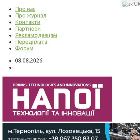
Uk
Про нас
Про журнал
Контакти
Партнери
Рекламодавцям
Передплата
Форум
08.08.2026