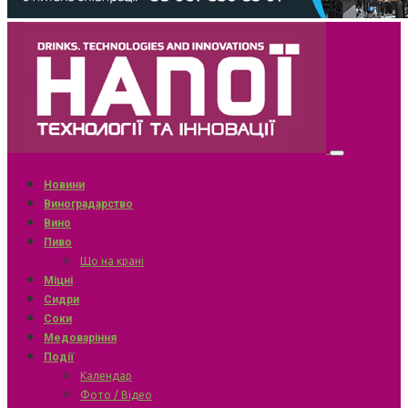
Новини
Виноградарство
Вино
Пиво
Що на крані
Міцні
Сидри
Соки
Медоваріння
Події
Календар
Фото / Відео