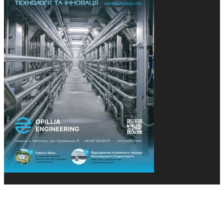
© 2013-2026 Засновники: Конєва К.В., Ящук Н.І.
Назва, концепція та дизайн проєктів медіагрупи
«Технології та Інновації» охороняється Законом