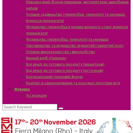
Міжнародний Форум пивоварів, дистиляторів і виробників
напоїв
Успішне садівництво і переробка: технології та інновації.
Вчимося перемагати!
Ягідництво і переробка в умовах воєнного стану: вчимося
перемагати!
Ягідництво і переробка: технології та інновації
Овочівництво та ягідництво: відкритий і закритий ґрунт
Успішне виноградарство і виноробство
Винний клуб «Галерея»
Від землі до готового продукту (зерняткові)
Від землі до готового продукту (кісточкові)
Всеукраїнський горіховий форум
Конгрес із заморожування та холодної логістики ягід
Журнали
Усі журнали