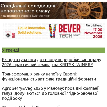
У тренді
Як підготуватися до сезону переробки винограду
2026: практичний семінар на KRITSKI WINERY
Трансформація ринку напоїв у Європі:
функціональність витісняє традиційні формати
AgroBerry&Veg 2026 у Рівному: провідні компанії
галузі долучаються до головної ягідно-овочевої
події року