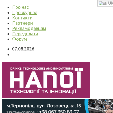
Uk
Про нас
Про журнал
Контакти
Партнери
Рекламодавцям
Передплата
Форум
07.08.2026