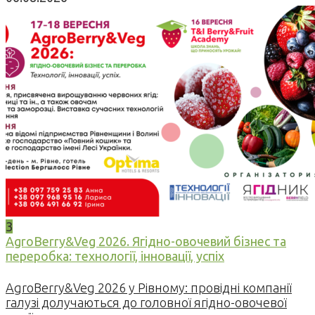
3
AgroBerry&Veg 2026. Ягідно-овочевий бізнес та
переробка: технології, інновації, успіх
AgroBerry&Veg 2026 у Рівному: провідні компанії
галузі долучаються до головної ягідно-овочевої