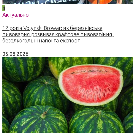
4
Актуально
12 років Volynski Browar: як березнівська
пивоварня розвиває крафтове пивоваріння,
безалкогольні напої та експорт
05.08.2026