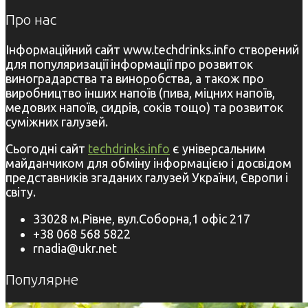
Про нас
Інформаційний сайт www.techdrinks.info створений
для популяризації інформації про розвиток
виноградарства та виноробства, а також про
виробництво інших напоїв (пива, міцних напоїв,
медових напоїв, сидрів, соків тощо) та розвиток
суміжних галузей.
Сьогодні сайт
techdrinks.info
є універсальним
майданчиком для обміну інформацією і досвідом
представників згаданих галузей України, Європи і
світу.
33028 м.Рівне, вул.Соборна,1 офіс 217
+38 068 568 5822
rnadia@ukr.net
Популярне