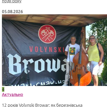
події року
05.08.2026
4
Актуально
12 років Volynski Browar: як березнівська