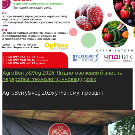
AgroBerry&Veg 2026. Ягідно-овочевий бізнес та
переробка: технології, інновації, успіх
AgroBerry&Veg 2026 у Рівному: провідні
05.08.2026