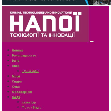
Новини
Виноградарство
Вино
Пиво
Що на крані
Міцні
Сидри
Соки
Медоваріння
Події
Календар
Фото / Відео