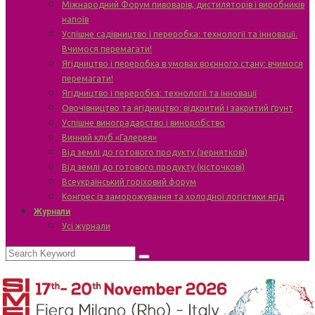
Міжнародний Форум пивоварів, дистиляторів і виробників
напоїв
Успішне садівництво і переробка: технології та інновації.
Вчимося перемагати!
Ягідництво і переробка в умовах воєнного стану: вчимося
перемагати!
Ягідництво і переробка: технології та інновації
Овочівництво та ягідництво: відкритий і закритий ґрунт
Успішне виноградарство і виноробство
Винний клуб «Галерея»
Від землі до готового продукту (зерняткові)
Від землі до готового продукту (кісточкові)
Всеукраїнський горіховий форум
Конгрес із заморожування та холодної логістики ягід
Журнали
Усі журнали