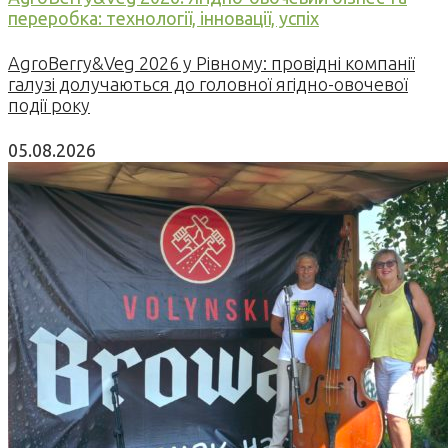
переробка: технології, інновації, успіх
AgroBerry&Veg 2026 у Рівному: провідні компанії
галузі долучаються до головної ягідно-овочевої
події року
05.08.2026