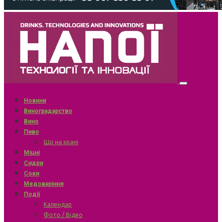
Новини
Виноградарство
Вино
Пиво
Що на крані
Міцні
Сидри
Соки
Медоваріння
Події
Календар
Фото / Відео