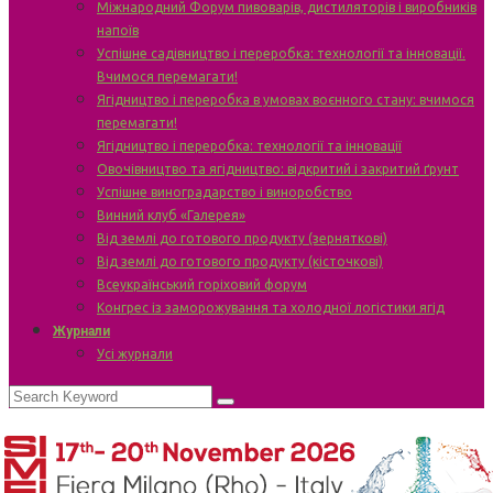
Міжнародний Форум пивоварів, дистиляторів і виробників
напоїв
Успішне садівництво і переробка: технології та інновації.
Вчимося перемагати!
Ягідництво і переробка в умовах воєнного стану: вчимося
перемагати!
Ягідництво і переробка: технології та інновації
Овочівництво та ягідництво: відкритий і закритий ґрунт
Успішне виноградарство і виноробство
Винний клуб «Галерея»
Від землі до готового продукту (зерняткові)
Від землі до готового продукту (кісточкові)
Всеукраїнський горіховий форум
Конгрес із заморожування та холодної логістики ягід
Журнали
Усі журнали