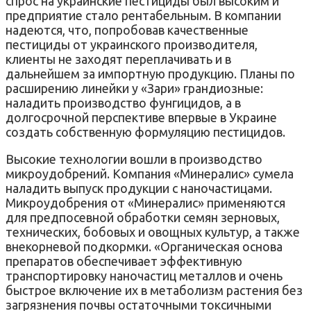
спрос на украинские пестициды был высоким и
предприятие стало рентабельным. В компании
надеются, что, попробовав качественные
пестициды от украинского производителя,
клиенты не заходят переплачивать и в
дальнейшем за импортную продукцию. Планы по
расширению линейки у «Зари» грандиозные:
наладить производство фунгицидов, а в
долгосрочной перспективе впервые в Украине
создать собственную формуляцию пестицидов.
Высокие технологии вошли в производство
микроудобрений. Компания «Минералис» сумела
наладить выпуск продукции с наночастицами.
Микроудобрения от «Минералис» применяются
для предпосевной обработки семян зерновых,
технических, бобовых и овощных культур, а также
внекорневой подкормки. «Органическая основа
препаратов обеспечивает эффективную
транспортировку наночастиц металлов и очень
быстрое включение их в метаболизм растения без
загрязнения почвы остаточными токсичными