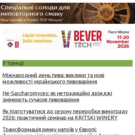
У тренді
Міжнародний день пива: виклики та нові
можливості українського пивоваріння
Не-Saccharomyces: як нетрадиційні дріжджі
змінюють сучасне пивоваріння
Як підготуватися до сезону переробки винограду
2026: практичний семінар на KRITSKI WINERY
Трансформація ринку напоїв у Європі: