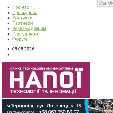
Uk
Про нас
Про журнал
Контакти
Партнери
Рекламодавцям
Передплата
Форум
08.08.2026