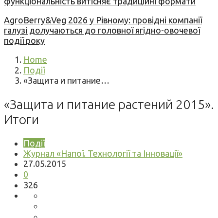
функціональність витісняє традиційні формати
AgroBerry&Veg 2026 у Рівному: провідні компанії
галузі долучаються до головної ягідно-овочевої
події року
Home
Події
«Защита и питание…
«Защита и питание растений 2015».
Итоги
Події
Журнал «Напої. Технології та Інновації»
27.05.2015
0
326