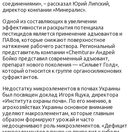
соединениями», – рассказал Юрий Липский,
директор компании «Минералис».
Одной из составляющих в увеличении
эффективности и раскрытия потенциала
пестицидов является применение адъювантов и
ПАВов, которые снижают поверхностное
натяжение рабочего раствора. Региональный
представитель компании «Chemtura» Андрей
Бойко представил современный адъювант,
препарат нового поколения — «Сильвет Голд»,
который относится к группе органосиликонових
суфрактантов.
Недостатку микроэлементов в почвах Украины
был посвящен доклад Игоря Яцука, директора
«Института охраны почв». По его мнению, в
агрохозяйствах Украины основное внимание
уделяют макроэлементам, которые главным
образом формируют урожай и часто
недооценивают роль микроэлементов. «Дефицит
микроэлементов в почве не приводит к гибели