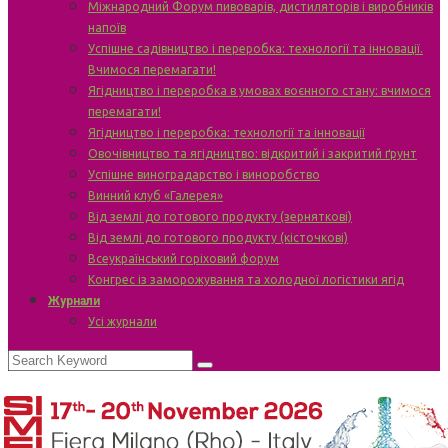
Міжнародний Форум пивоварів, дистиляторів і виробників
напоїв
Успішне садівництво і переробка: технології та інновації.
Вчимося перемагати!
Ягідництво і переробка в умовах воєнного стану: вчимося
перемагати!
Ягідництво і переробка: технології та інновації
Овочівництво та ягідництво: відкритий і закритий ґрунт
Успішне виноградарство і виноробство
Винний клуб «Галерея»
Від землі до готового продукту (зерняткові)
Від землі до готового продукту (кісточкові)
Всеукраїнський горіховий форум
Конгрес із заморожування та холодної логістики ягід
Журнали
Усі журнали