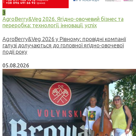
3
AgroBerry&Veg 2026. Ягідно-овочевий бізнес та
переробка: технології, інновації, успіх
AgroBerry&Veg 2026 у Рівному: провідні компанії
галузі долучаються до головної ягідно-овочевої
події року
05.08.2026