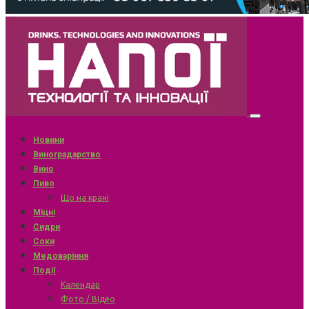
Новини
Виноградарство
Вино
Пиво
Що на крані
Міцні
Сидри
Соки
Медоваріння
Події
Календар
Фото / Відео