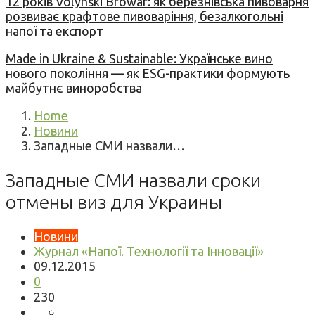
12 років Volynski Browar: як березнівська пивоварня
розвиває крафтове пивоваріння, безалкогольні
напої та експорт
Made in Ukraine & Sustainable: Українське вино
нового покоління — як ESG-практики формують
майбутнє виноробства
Home
Новини
Западные СМИ назвали…
Западные СМИ назвали сроки
отмены виз для Украины
Новини
Журнал «Напої. Технології та Інновації»
09.12.2015
0
230