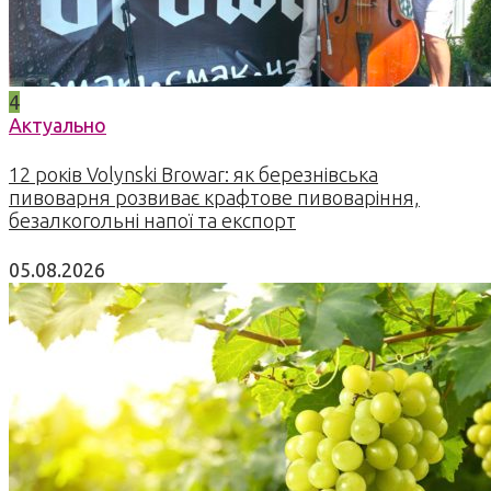
4
Актуально
12 років Volynski Browar: як березнівська
пивоварня розвиває крафтове пивоваріння,
безалкогольні напої та експорт
05.08.2026