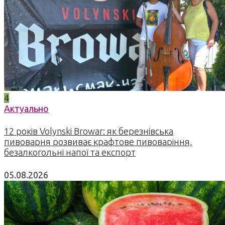
4
Актуально
12 років Volynski Browar: як березнівська
пивоварня розвиває крафтове пивоваріння,
безалкогольні напої та експорт
05.08.2026