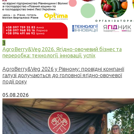
3
AgroBerry&Veg 2026. Ягідно-овочевий бізнес та
переробка: технології, інновації, успіх
AgroBerry&Veg 2026 у Рівному: провідні компанії
галузі долучаються до головної ягідно-овочевої
події року
05.08.2026