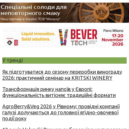
У тренді
Як підготуватися до сезону переробки винограду
2026: практичний семінар на KRITSKI WINERY
Трансформація ринку напоїв у Європі:
функціональність витісняє традиційні формати
AgroBerry&Veg 2026 у Рівному: провідні компанії
галузі долучаються до головної ягідно-овочевої
події року