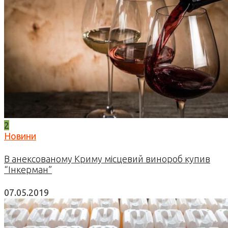
2
Новини
В анексованому Криму місцевий винороб купив
“Інкерман”
07.05.2019