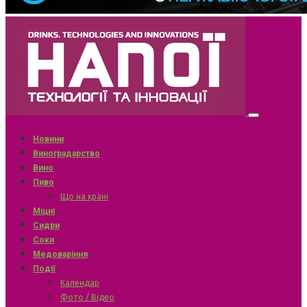
Новини
Виноградарство
Вино
Пиво
Що на крані
Міцні
Сидри
Соки
Медоваріння
Події
Календар
Фото / Відео