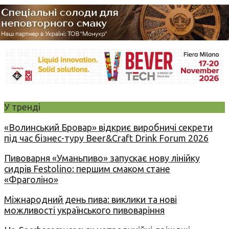
У тренді
«Волинський Бровар» відкриє виробничі секрети
під час бізнес-туру Beer&Craft Drink Forum 2026
Пивоварня «Уманьпиво» запускає нову лінійку
сидрів Festolino: першим смаком стане
«Фраголіно»
Міжнародний день пива: виклики та нові
можливості українського пивоваріння