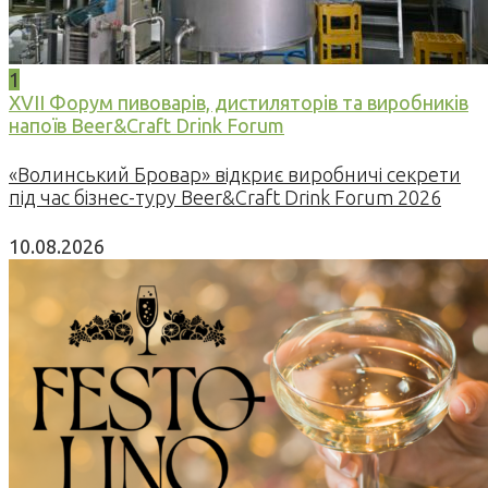
1
XVII Форум пивоварів, дистиляторів та виробників
напоїв Beer&Craft Drink Forum
«Волинський Бровар» відкриє виробничі секрети
під час бізнес-туру Beer&Craft Drink Forum 2026
10.08.2026