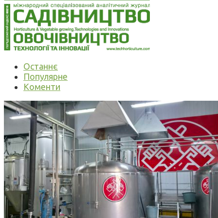
Останнє
Популярне
Коменти