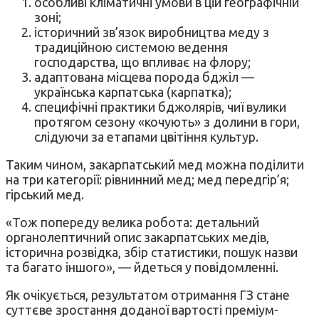
особливі кліматичні умови в цій географічній
зоні;
історичний зв’язок виробництва меду з
традиційною системою ведення
господарства, що впливає на флору;
адаптована місцева порода бджіл —
українська карпатська (карпатка);
специфічні практики бджолярів, чиї вулики
протягом сезону «кочують» з долини в гори,
слідуючи за етапами цвітіння культур.
Таким чином, закарпатський мед можна поділити
на три категорії: рівнинний мед; мед передгір’я;
гірський мед.
«Тож попереду велика робота: детальний
органолептичний опис закарпатських медів,
історична розвідка, збір статистики, пошук назви
та багато іншого», — йдеться у повідомленні.
Як очікується, результатом отримання ГЗ стане
суттєве зростання доданої вартості преміум-