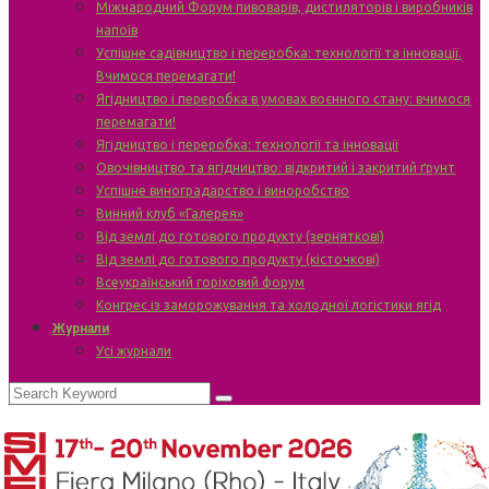
Міжнародний Форум пивоварів, дистиляторів і виробників
напоїв
Успішне садівництво і переробка: технології та інновації.
Вчимося перемагати!
Ягідництво і переробка в умовах воєнного стану: вчимося
перемагати!
Ягідництво і переробка: технології та інновації
Овочівництво та ягідництво: відкритий і закритий ґрунт
Успішне виноградарство і виноробство
Винний клуб «Галерея»
Від землі до готового продукту (зерняткові)
Від землі до готового продукту (кісточкові)
Всеукраїнський горіховий форум
Конгрес із заморожування та холодної логістики ягід
Журнали
Усі журнали