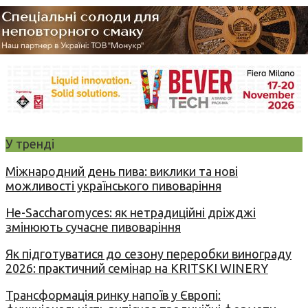
У тренді
Міжнародний день пива: виклики та нові
можливості українського пивоваріння
Не-Saccharomyces: як нетрадиційні дріжджі
змінюють сучасне пивоваріння
Як підготуватися до сезону переробки винограду
2026: практичний семінар на KRITSKI WINERY
Трансформація ринку напоїв у Європі: