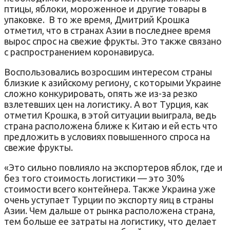
птицы, яблоки, мороженное и другие товары в
упаковке. В то же время, Дмитрий Крошка
отметил, что в странах Азии в последнее время
вырос спрос на свежие фрукты. Это также связано
с распространением коронавируса.
Воспользовались возросшим интересом страны
близкие к азийскому региону, с которыми Украине
сложно конкурировать, опять же из-за резко
взлетевших цен на логистику. А вот Турция, как
отметил Крошка, в этой ситуации выиграла, ведь
страна расположена ближе к Китаю и ей есть что
предложить в условиях повышенного спроса на
свежие фрукты.
«Это сильно повлияло на экспортеров яблок, где и
без того стоимость логистики — это 30%
стоимости всего контейнера. Также Украина уже
очень уступает Турции по экспорту яиц в страны
Азии. Чем дальше от рынка расположена страна,
тем больше ее затраты на логистику, что делает