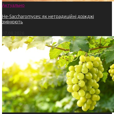
Актуально
Не-Saccharomyces: як нетрадиційні дріжджі
змінюють
07.08.2026