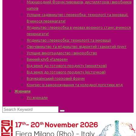
Міжнародний Форум пивоварів, дистиляторів і виробників
напоїв
Успішне садівництво і переробка: технології та інновації.
Вчимося перемагати!
Ягідництво і переробка в умовах воєнного стану: вчимося
перемагати!
Ягідництво і переробка: технології та інновації
Овочівництво та ягідництво: відкритий і закритий ґрунт
Успішне виноградарство і виноробство
Винний клуб «Галерея»
Від землі до готового продукту (зерняткові)
Від землі до готового продукту (кісточкові)
Всеукраїнський горіховий форум
Конгрес із заморожування та холодної логістики ягід
Журнали
Усі журнали