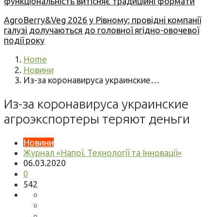
функціональність витісняє традиційні формати
AgroBerry&Veg 2026 у Рівному: провідні компанії
галузі долучаються до головної ягідно-овочевої
події року
Home
Новини
Из-за коронавируса украинские…
Из-за коронавируса украинские
агроэкспортеры теряют деньги
Новини
Журнал «Напої. Технології та Інновації»
06.03.2020
0
542