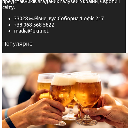
представників згаданих галузей України, Європи і
світу.
33028 м.Рівне, вул.Соборна,1 офіс 217
+38 068 568 5822
rnadia@ukr.net
Популярне