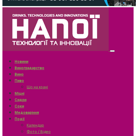
Новини
Виноградарство
Вино
Пиво
Що на крані
Міцні
Сидри
Соки
Медоваріння
Події
Календар
Фото / Відео