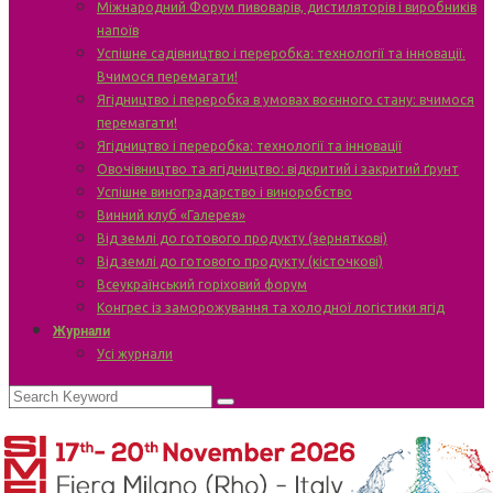
Міжнародний Форум пивоварів, дистиляторів і виробників
напоїв
Успішне садівництво і переробка: технології та інновації.
Вчимося перемагати!
Ягідництво і переробка в умовах воєнного стану: вчимося
перемагати!
Ягідництво і переробка: технології та інновації
Овочівництво та ягідництво: відкритий і закритий ґрунт
Успішне виноградарство і виноробство
Винний клуб «Галерея»
Від землі до готового продукту (зерняткові)
Від землі до готового продукту (кісточкові)
Всеукраїнський горіховий форум
Конгрес із заморожування та холодної логістики ягід
Журнали
Усі журнали