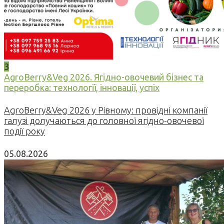
3
AgroBerry&Veg 2026. Ягідно-овочевий бізнес та
переробка: технології, інновації, успіх
AgroBerry&Veg 2026 у Рівному: провідні компанії
галузі долучаються до головної ягідно-овочевої
події року
05.08.2026