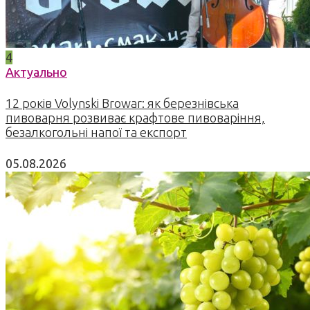
4
Актуально
12 років Volynski Browar: як березнівська
пивоварня розвиває крафтове пивоваріння,
безалкогольні напої та експорт
05.08.2026