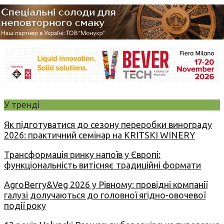
У тренді
Як підготуватися до сезону переробки винограду
2026: практичний семінар на KRITSKI WINERY
Трансформація ринку напоїв у Європі:
функціональність витісняє традиційні формати
AgroBerry&Veg 2026 у Рівному: провідні компанії
галузі долучаються до головної ягідно-овочевої
події року