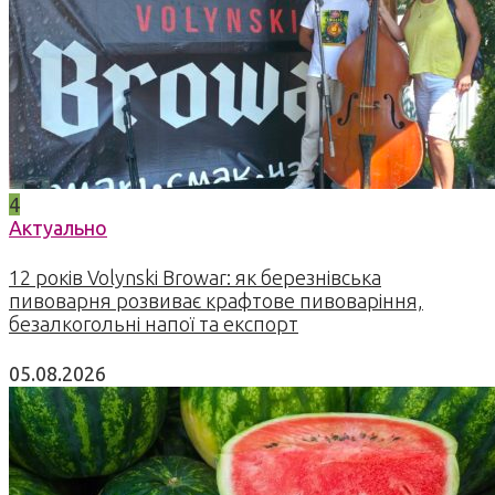
4
Актуально
12 років Volynski Browar: як березнівська
пивоварня розвиває крафтове пивоваріння,
безалкогольні напої та експорт
05.08.2026