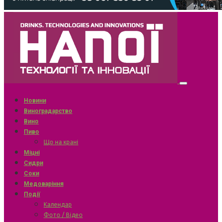
Новини
Виноградарство
Вино
Пиво
Що на крані
Міцні
Сидри
Соки
Медоваріння
Події
Календар
Фото / Відео