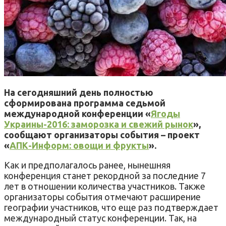
На сегодняшний день полностью
сформирована программа седьмой
международной конференции «
Ягоды
Украины-2016: заморозка и свежий рынок
»,
сообщают организаторы события – проект
«
АПК-Информ: овощи и фрукты
».
Как и предполагалось ранее, нынешняя
конференция станет рекордной за последние 7
лет в отношении количества участников. Также
организаторы события отмечают расширение
географии участников, что еще раз подтверждает
международный статус конференции. Так, на