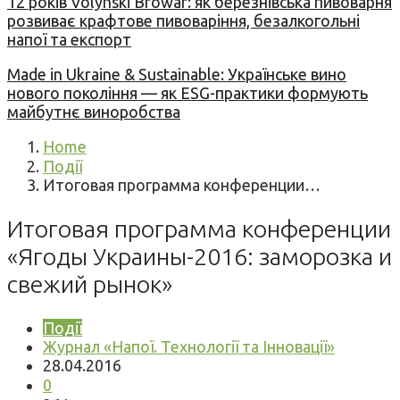
12 років Volynski Browar: як березнівська пивоварня
розвиває крафтове пивоваріння, безалкогольні
напої та експорт
Made in Ukraine & Sustainable: Українське вино
нового покоління — як ESG-практики формують
майбутнє виноробства
Home
Події
Итоговая программа конференции…
Итоговая программа конференции
«Ягоды Украины-2016: заморозка и
свежий рынок»
Події
Журнал «Напої. Технології та Інновації»
28.04.2016
0