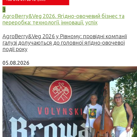
3
AgroBerry&Veg 2026. Ягідно-овочевий бізнес та
переробка: технології, інновації, успіх
AgroBerry&Veg 2026 у Рівному: провідні компанії
галузі долучаються до головної ягідно-овочевої
події року
05.08.2026