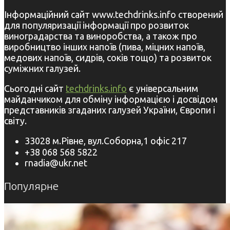
Інформаційний сайт www.techdrinks.info створений
для популяризації інформації про розвиток
виноградарства та виноробства, а також про
виробництво інших напоїв (пива, міцних напоїв,
медових напоїв, сидрів, соків тощо) та розвиток
суміжних галузей.
Сьогодні сайт
techdrinks.info
є універсальним
майданчиком для обміну інформацією і досвідом
представників згаданих галузей України, Європи і
світу.
33028 м.Рівне, вул.Соборна,1 офіс 217
+38 068 568 5822
rnadia@ukr.net
Популярне