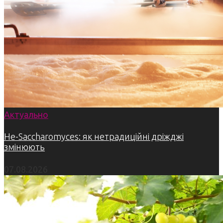
Актуально
Не-Saccharomyces: як нетрадиційні дріжджі
змінюють
07.08.2026