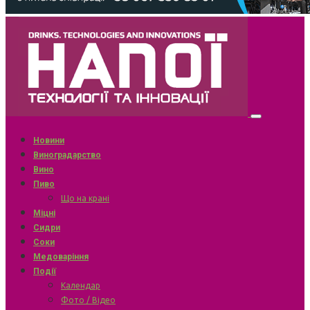
Новини
Виноградарство
Вино
Пиво
Що на крані
Міцні
Сидри
Соки
Медоваріння
Події
Календар
Фото / Відео