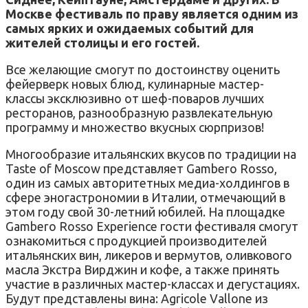
Москве фестиваль по праву является одним из
самых ярких и ожидаемых событий для
жителей столицы и его гостей.
Все желающие смогут по достоинству оценить
фейерверк новых блюд, кулинарные мастер-
классы эксклюзивно от шеф-поваров лучших
ресторанов, разнообразную развлекательную
программу и множество вкусных сюрпризов!
Многообразие итальянских вкусов по традиции на
Taste of Moscow представляет Gambero Rosso,
один из самых авторитетных медиа-холдингов в
сфере эногастрономии в Италии, отмечающий в
этом году свой 30-летний юбилей. На площадке
Gambero Rosso Experience гости фестиваля смогут
ознакомиться с продукцией производителей
итальянских вин, ликеров и вермутов, оливкового
масла Экстра Вирджин и кофе, а также принять
участие в различных мастер-классах и дегустациях.
Будут представлены вина: Agricole Vallone из