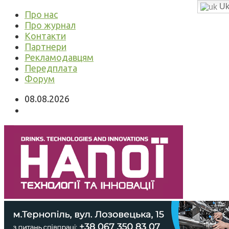
Uk
Про нас
Про журнал
Контакти
Партнери
Рекламодавцям
Передплата
Форум
08.08.2026