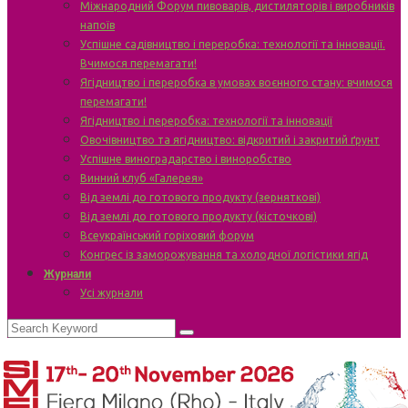
Міжнародний Форум пивоварів, дистиляторів і виробників
напоїв
Успішне садівництво і переробка: технології та інновації.
Вчимося перемагати!
Ягідництво і переробка в умовах воєнного стану: вчимося
перемагати!
Ягідництво і переробка: технології та інновації
Овочівництво та ягідництво: відкритий і закритий ґрунт
Успішне виноградарство і виноробство
Винний клуб «Галерея»
Від землі до готового продукту (зерняткові)
Від землі до готового продукту (кісточкові)
Всеукраїнський горіховий форум
Конгрес із заморожування та холодної логістики ягід
Журнали
Усі журнали