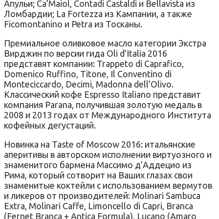
Апульи; Ca’Maiol, Contadi Castaldi и Bellavista из
Ломбардии; La Fortezza из Кампании, а также
Ficomontanino и Petra из Тосканы.
Премиальное оливковое масло категории Экстра
Вирджин по версии гида Oli d’Italia 2016
представят компании: Trappeto di Caprafico,
Domenico Ruffino, Titone, Il Conventino di
Monteciccardo, Decimi, Madonna dell’Olivo.
Классический кофе Espresso Italiano представит
компания Parana, получившая золотую медаль в
2008 и 2013 годах от Международного Института
кофейных дегустаций.
Новинка на Taste of Moscow 2016: итальянские
аперитивы в авторском исполнении виртуозного и
знаменитого бармена Массимо д’Аддецио из
Рима, который сотворит на Ваших глазах свои
знаменитые коктейли с использованием вермутов
и ликеров от производителей: Molinari Sambuca
Extra, Molinari Caffe, Limoncello di Capri, Branca
(Fernet Branca + Antica Formula), Lucano (Amaro