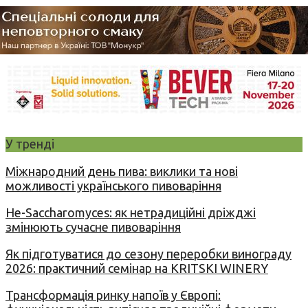
У тренді
Міжнародний день пива: виклики та нові
можливості українського пивоваріння
Не-Saccharomyces: як нетрадиційні дріжджі
змінюють сучасне пивоваріння
Як підготуватися до сезону переробки винограду
2026: практичний семінар на KRITSKI WINERY
Трансформація ринку напоїв у Європі: