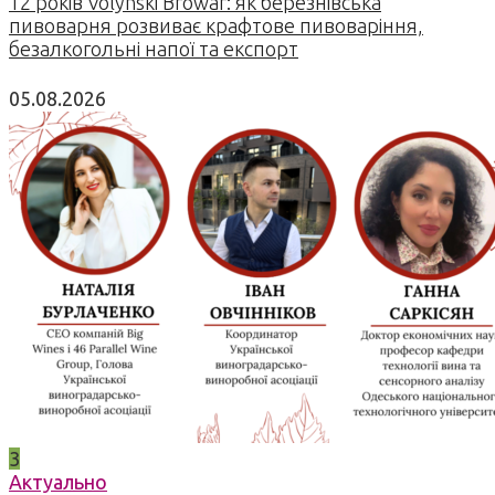
12 років Volynski Browar: як березнівська
пивоварня розвиває крафтове пивоваріння,
безалкогольні напої та експорт
05.08.2026
3
Актуально