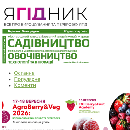
Останнє
Популярне
Коменти