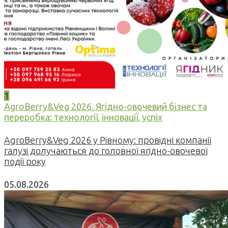
1
AgroBerry&Veg 2026. Ягідно-овочевий бізнес та
переробка: технології, інновації, успіх
AgroBerry&Veg 2026 у Рівному: провідні компанії
галузі долучаються до головної ягідно-овочевої
події року
05.08.2026