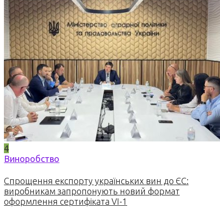
4
Виноробство
Спрощення експорту українських вин до ЄС:
виробникам запропонують новий формат
оформлення сертифіката VI-1