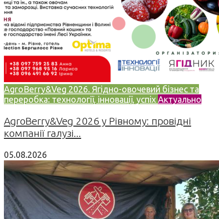
AgroBerry&Veg 2026. Ягідно-овочевий бізнес та
переробка: технології, інновації, успіх
Актуально
AgroBerry&Veg 2026 у Рівному: провідні
компанії галузі...
05.08.2026