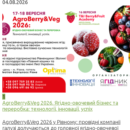
04.08.2026
1
AgroBerry&Veg 2026. Ягідно-овочевий бізнес та
переробка: технології, інновації, успіх
AgroBerry&Veg 2026 у Рівному: провідні компанії
галузі долучаються до головної ягідно-овочевої