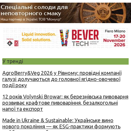
У тренді
AgroBerry&Veg 2026 у Рівному: провідні компанії
галузі долучаються до головної ягідно-овочевої
події року
12 років Volynski Browar: як березнівська пивоварня
розвиває крафтове пивоваріння, безалкогольні
напої та експорт
Made in Ukraine & Sustainable: Українське вино
нового покоління — як ESG-практики формують