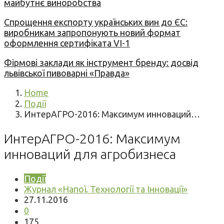
майбутнє виноробства
Спрощення експорту українських вин до ЄС:
виробникам запропонують новий формат
оформлення сертифіката VI-1
Фірмові заклади як інструмент бренду: досвід
львівської пивоварні «Правда»
Home
Події
ИнтерАГРО-2016: Максимум инноваций…
ИнтерАГРО-2016: Максимум
инноваций для агробизнеса
Події
Журнал «Напої. Технології та Інновації»
27.11.2016
0
175