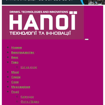
Новини
Виноградарство
Вино
Пиво
Що на крані
Міцні
Сидри
Соки
Медоваріння
Події
Календар
Фото / Відео