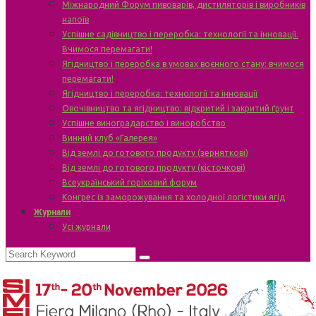
Міжнародний Форум пивоварів, дистиляторів і виробників
напоїв
Успішне садівництво і переробка: технології та інновації.
Вчимося перемагати!
Ягідництво і переробка в умовах воєнного стану: вчимося
перемагати!
Ягідництво і переробка: технології та інновації
Овочівництво та ягідництво: відкритий і закритий ґрунт
Успішне виноградарство і виноробство
Винний клуб «Галерея»
Від землі до готового продукту (зерняткові)
Від землі до готового продукту (кісточкові)
Всеукраїнський горіховий форум
Конгрес із заморожування та холодної логістики ягід
Журнали
Усі журнали