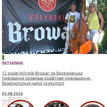
2
Актуально
12 років Volynski Browar: як березнівська
пивоварня розвиває крафтове пивоваріння,
безалкогольні напої та експорт
05.08.2026