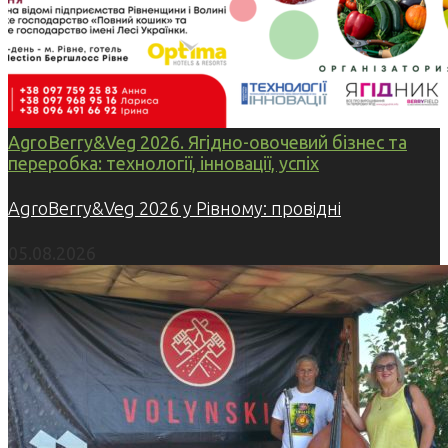
AgroBerry&Veg 2026. Ягідно-овочевий бізнес та
переробка: технології, інновації, успіх
AgroBerry&Veg 2026 у Рівному: провідні
05.08.2026