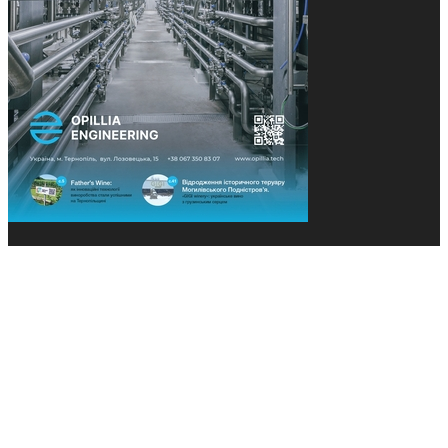
© 2013-2026 Засновники: Конєва К.В., Ящук Н.І.
Назва, концепція та дизайн проєктів медіагрупи
«Технології та Інновації» охороняється Законом
«Про авторське право». Редакція не відповідає за
тексти рекламних оголошень. Думка редакції
може не збігатися з точками зору авторів
публікацій. Передрук – з письмового дозволу
авторів проєкту.