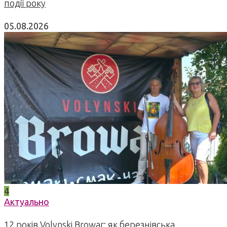
події року
05.08.2026
4
Актуально
12 років Volynski Browar: як березнівська