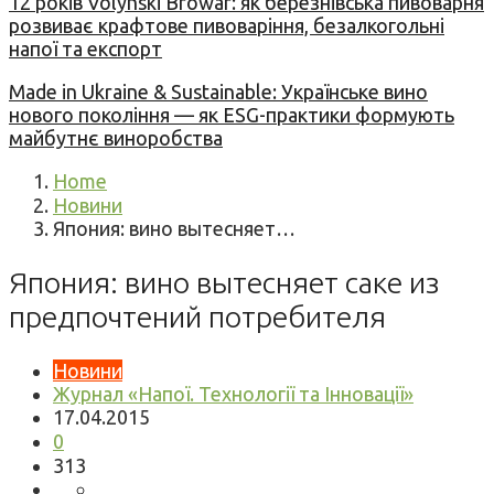
12 років Volynski Browar: як березнівська пивоварня
розвиває крафтове пивоваріння, безалкогольні
напої та експорт
Made in Ukraine & Sustainable: Українське вино
нового покоління — як ESG-практики формують
майбутнє виноробства
Home
Новини
Япония: вино вытесняет…
Япония: вино вытесняет саке из
предпочтений потребителя
Новини
Журнал «Напої. Технології та Інновації»
17.04.2015
0
313