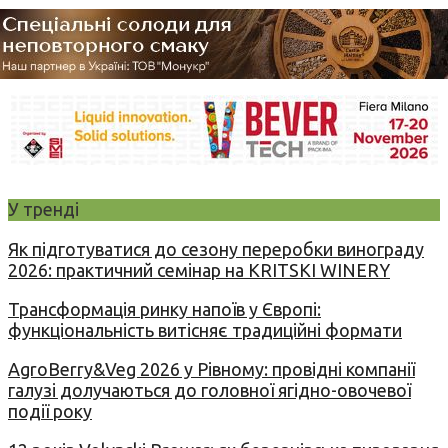
У тренді
Як підготуватися до сезону переробки винограду
2026: практичний семінар на KRITSKI WINERY
Трансформація ринку напоїв у Європі:
функціональність витісняє традиційні формати
AgroBerry&Veg 2026 у Рівному: провідні компанії
галузі долучаються до головної ягідно-овочевої
події року