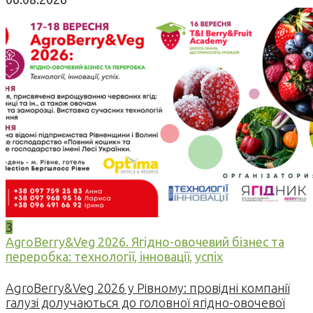
3
AgroBerry&Veg 2026. Ягідно-овочевий бізнес та
переробка: технології, інновації, успіх
AgroBerry&Veg 2026 у Рівному: провідні компанії
галузі долучаються до головної ягідно-овочевої