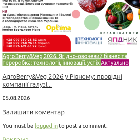
AgroBerry&Veg 2026. Ягідно-овочевий бізнес та
переробка: технології, інновації, успіх
Актуально
AgroBerry&Veg 2026 у Рівному: провідні
компанії галузі...
05.08.2026
Залишити коментар
You must be
logged in
to post a comment.
Реклама