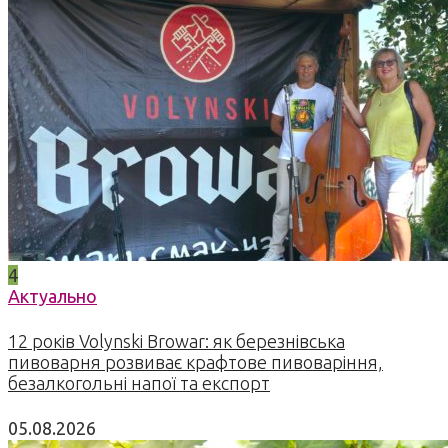
4
Актуально
12 років Volynski Browar: як березнівська
пивоварня розвиває крафтове пивоваріння,
безалкогольні напої та експорт
05.08.2026