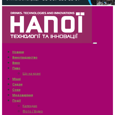
Новини
Виноградарство
Вино
Пиво
Що на крані
Міцні
Сидри
Соки
Медоваріння
Події
Календар
Фото / Відео