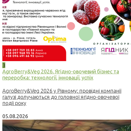
3
AgroBerry&Veg 2026. Ягідно-овочевий бізнес та
переробка: технології, інновації, успіх
AgroBerry&Veg 2026 у Рівному: провідні компанії
галузі долучаються до головної ягідно-овочевої
події року
05.08.2026