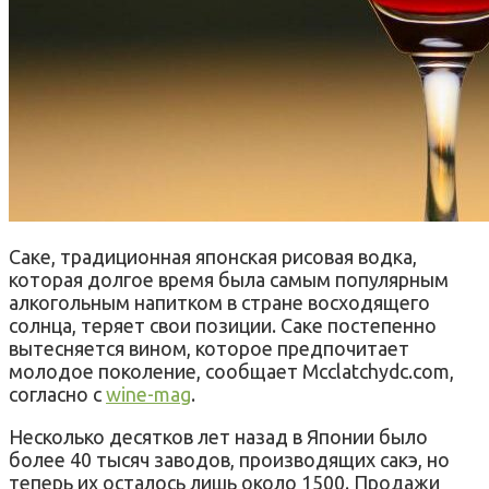
Саке, традиционная японская рисовая водка,
которая долгое время была самым популярным
алкогольным напитком в стране восходящего
солнца, теряет свои позиции. Саке постепенно
вытесняется вином, которое предпочитает
молодое поколение, сообщает Mcclatchydc.com,
согласно с
wine-mag
.
Несколько десятков лет назад в Японии было
более 40 тысяч заводов, производящих сакэ, но
теперь их осталось лишь около 1500. Продажи