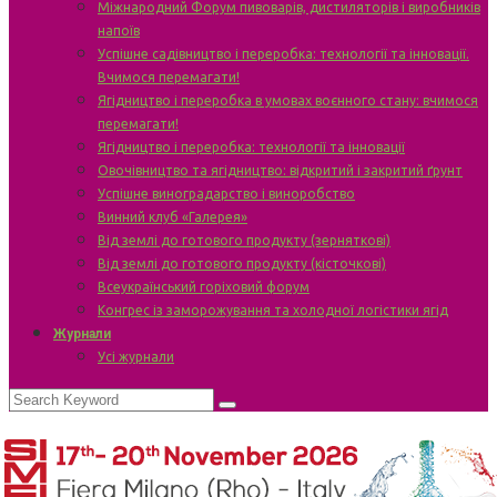
Міжнародний Форум пивоварів, дистиляторів і виробників
напоїв
Успішне садівництво і переробка: технології та інновації.
Вчимося перемагати!
Ягідництво і переробка в умовах воєнного стану: вчимося
перемагати!
Ягідництво і переробка: технології та інновації
Овочівництво та ягідництво: відкритий і закритий ґрунт
Успішне виноградарство і виноробство
Винний клуб «Галерея»
Від землі до готового продукту (зерняткові)
Від землі до готового продукту (кісточкові)
Всеукраїнський горіховий форум
Конгрес із заморожування та холодної логістики ягід
Журнали
Усі журнали