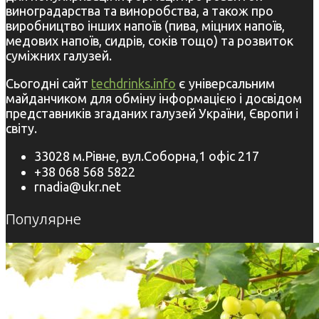
виноградарства та виноробства, а також про
виробництво інших напоїв (пива, міцних напоїв,
медових напоїв, сидрів, соків тощо) та розвиток
суміжних галузей.
Сьогодні сайт
techdrinks.info
є універсальним
майданчиком для обміну інформацією і досвідом
представників згаданих галузей України, Європи і
світу.
33028 м.Рівне, вул.Соборна,1 офіс 217
+38 068 568 5822
rnadia@ukr.net
Популярне