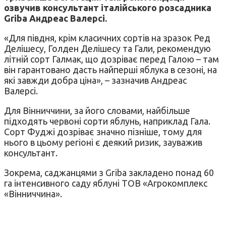
озвучив консультант італійського розсадника
Griba Андреас Валерсі.
«Для півдня, крім класичних сортів на зразок Ред
Делішесу, Голден Делішесу та Гали, рекомендую
літній сорт Галмак, що дозріває перед Галою – там
він гарантовано дасть найперші яблука в сезоні, на
які завжди добра ціна», – зазначив Андреас
Валерсі.
Для Вінниччини, за його словами, найбільше
підходять червоні сорти яблунь, наприклад Гала.
Сорт Фуджі дозріває значно пізніше, тому для
нього в цьому регіоні є деякий ризик, зауважив
консультант.
Зокрема, саджанцями з Griba закладено понад 60
га інтенсивного саду яблуні ТОВ «Агрокомплекс
«Вінниччина».