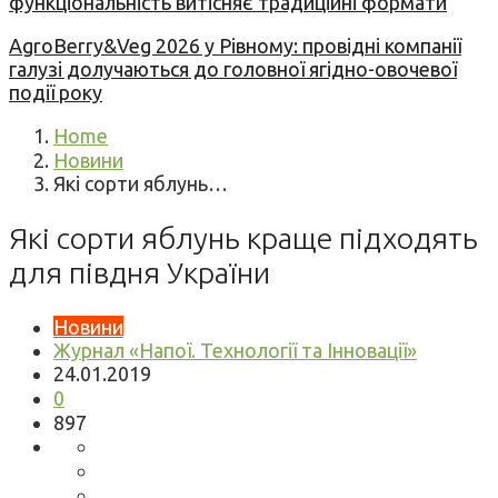
функціональність витісняє традиційні формати
AgroBerry&Veg 2026 у Рівному: провідні компанії
галузі долучаються до головної ягідно-овочевої
події року
Home
Новини
Які сорти яблунь…
Які сорти яблунь краще підходять
для півдня України
Новини
Журнал «Напої. Технології та Інновації»
24.01.2019
0
897