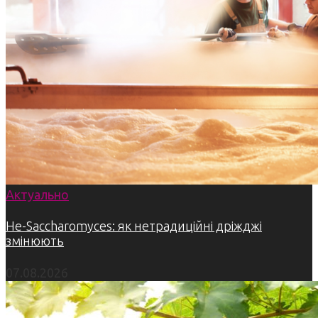
Актуально
Не-Saccharomyces: як нетрадиційні дріжджі
змінюють
07.08.2026