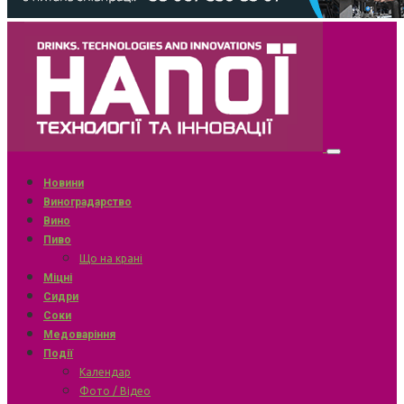
Новини
Виноградарство
Вино
Пиво
Що на крані
Міцні
Сидри
Соки
Медоваріння
Події
Календар
Фото / Відео