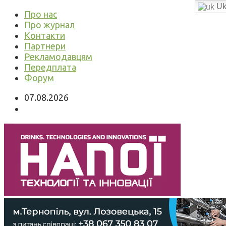
Uk
Про нас
Про журнал
Контакти
Партнери
Рекламодавцям
Передплата
Форум
07.08.2026