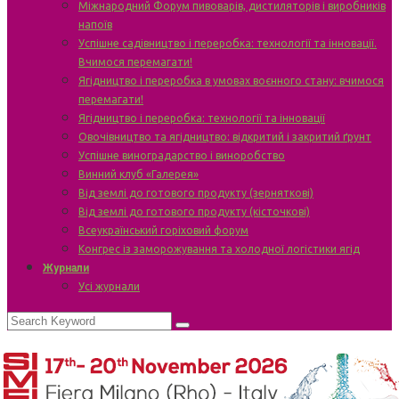
Міжнародний Форум пивоварів, дистиляторів і виробників
напоїв
Успішне садівництво і переробка: технології та інновації.
Вчимося перемагати!
Ягідництво і переробка в умовах воєнного стану: вчимося
перемагати!
Ягідництво і переробка: технології та інновації
Овочівництво та ягідництво: відкритий і закритий ґрунт
Успішне виноградарство і виноробство
Винний клуб «Галерея»
Від землі до готового продукту (зерняткові)
Від землі до готового продукту (кісточкові)
Всеукраїнський горіховий форум
Конгрес із заморожування та холодної логістики ягід
Журнали
Усі журнали