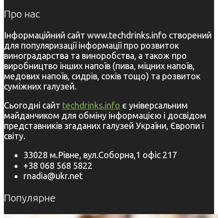
Про нас
Інформаційний сайт www.techdrinks.info створений
для популяризації інформації про розвиток
виноградарства та виноробства, а також про
виробництво інших напоїв (пива, міцних напоїв,
медових напоїв, сидрів, соків тощо) та розвиток
суміжних галузей.
Сьогодні сайт
techdrinks.info
є універсальним
майданчиком для обміну інформацією і досвідом
представників згаданих галузей України, Європи і
світу.
33028 м.Рівне, вул.Соборна,1 офіс 217
+38 068 568 5822
rnadia@ukr.net
Популярне