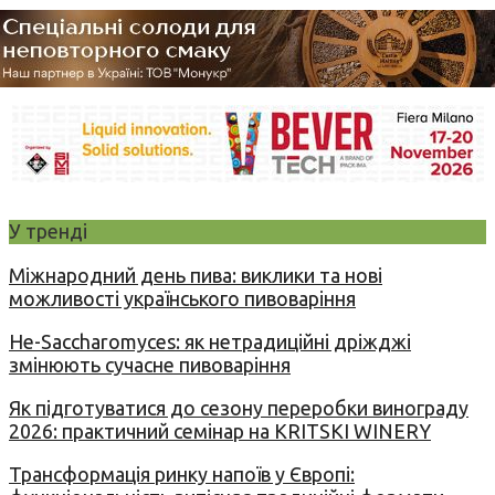
У тренді
Міжнародний день пива: виклики та нові
можливості українського пивоваріння
Не-Saccharomyces: як нетрадиційні дріжджі
змінюють сучасне пивоваріння
Як підготуватися до сезону переробки винограду
2026: практичний семінар на KRITSKI WINERY
Трансформація ринку напоїв у Європі: