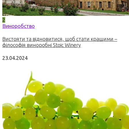
2
Виноробство
Вистояти та відновитися, щоб стати кращими –
філософія виноробні Stoic Winery
23.04.2024