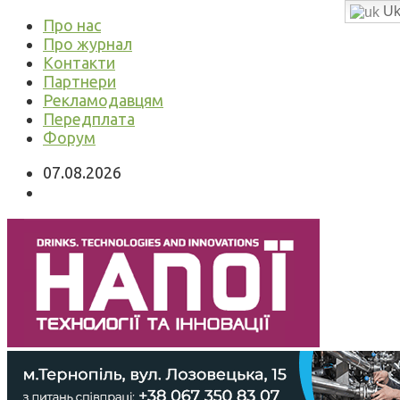
Uk
Про нас
Про журнал
Контакти
Партнери
Рекламодавцям
Передплата
Форум
07.08.2026