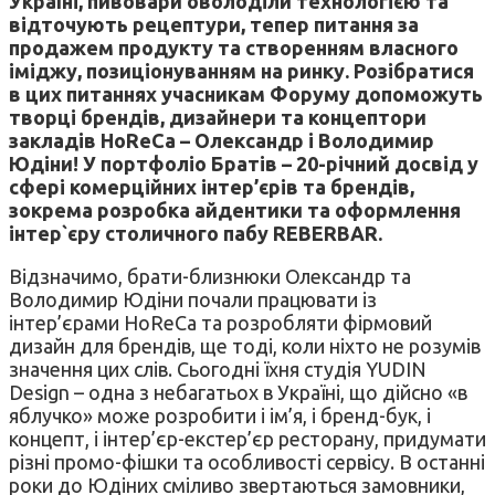
Україні, пивовари оволоділи технологією та
відточують рецептури, тепер питання за
продажем продукту та створенням власного
іміджу, позиціонуванням на ринку. Розібратися
в цих питаннях учасникам Форуму допоможуть
творці брендів, дизайнери та концептори
закладів HoReCa – Олександр і Володимир
Юдіни! У портфоліо Братів – 20-річний досвід у
сфері комерційних інтер’єрів та брендів,
зокрема розробка айдентики та оформлення
інтер`єру столичного пабу REBERBAR.
Відзначимо, брати-близнюки Олександр та
Володимир Юдіни почали працювати із
інтер’єрами HoReCa та розробляти фірмовий
дизайн для брендів, ще тоді, коли ніхто не розумів
значення цих слів. Сьогодні їхня студія YUDIN
Design – одна з небагатьох в Україні, що дійсно «в
яблучко» може розробити і ім’я, і бренд-бук, і
концепт, і інтер’єр-екстер’єр ресторану, придумати
різні промо-фішки та особливості сервісу. В останні
роки до Юдіних сміливо звертаються замовники,