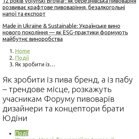
12 років Volynski Browar: як березнівська пивоварня
розвиває крафтове пивоваріння, безалкогольні
напої та експорт
Made in Ukraine & Sustainable: Українське вино
нового покоління — як ESG-практики формують
майбутнє виноробства
Home
Події
Як зробити із…
Як зробити із пива бренд, а із пабу
– трендове місце, розкажуть
учасникам Форуму пивоварів
дизайнери та концептори брати
Юдіни
Події