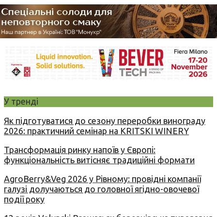
У тренді
Як підготуватися до сезону переробки винограду
2026: практичний семінар на KRITSKI WINERY
Трансформація ринку напоїв у Європі:
функціональність витісняє традиційні формати
AgroBerry&Veg 2026 у Рівному: провідні компанії
галузі долучаються до головної ягідно-овочевої
події року