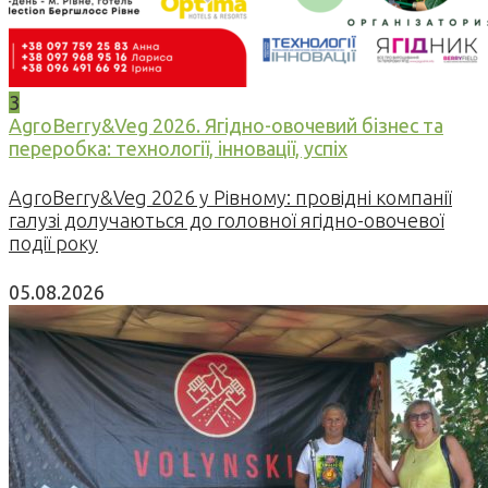
3
AgroBerry&Veg 2026. Ягідно-овочевий бізнес та
переробка: технології, інновації, успіх
AgroBerry&Veg 2026 у Рівному: провідні компанії
галузі долучаються до головної ягідно-овочевої
події року
05.08.2026