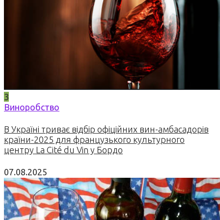
3
Виноробство
В Україні триває відбір офіційних вин-амбасадорів
країни-2025 для французького культурного
центру La Cité du Vin у Бордо
07.08.2025