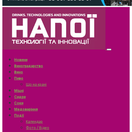
Новини
Виноградарство
Вино
Пиво
Що на крані
Міцні
Сидри
Соки
Медоваріння
Події
Календар
Фото / Відео