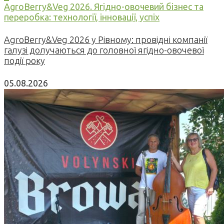
AgroBerry&Veg 2026. Ягідно-овочевий бізнес та
переробка: технології, інновації, успіх
AgroBerry&Veg 2026 у Рівному: провідні компанії
галузі долучаються до головної ягідно-овочевої
події року
05.08.2026