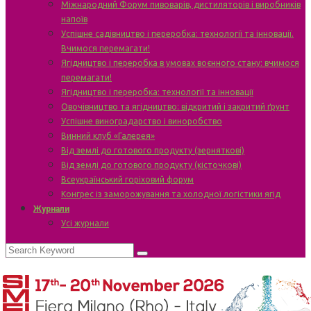
Міжнародний Форум пивоварів, дистиляторів і виробників
напоїв
Успішне садівництво і переробка: технології та інновації.
Вчимося перемагати!
Ягідництво і переробка в умовах воєнного стану: вчимося
перемагати!
Ягідництво і переробка: технології та інновації
Овочівництво та ягідництво: відкритий і закритий ґрунт
Успішне виноградарство і виноробство
Винний клуб «Галерея»
Від землі до готового продукту (зерняткові)
Від землі до готового продукту (кісточкові)
Всеукраїнський горіховий форум
Конгрес із заморожування та холодної логістики ягід
Журнали
Усі журнали