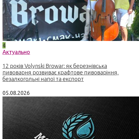
4
Актуально
12 років Volynski Browar: як березнівська
пивоварня розвиває крафтове пивоваріння,
безалкогольні напої та експорт
05.08.2026