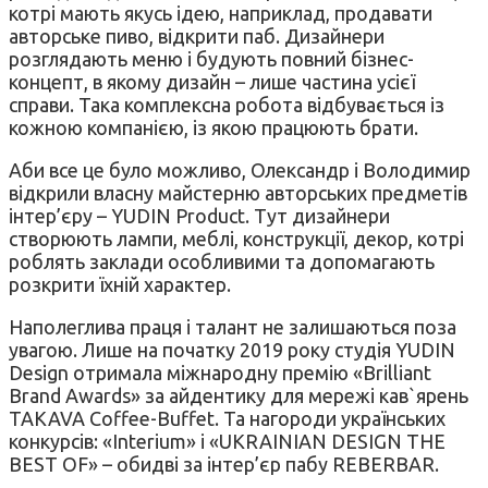
котрі мають якусь ідею, наприклад, продавати
авторське пиво, відкрити паб. Дизайнери
розглядають меню і будують повний бізнес-
концепт, в якому дизайн – лише частина усієї
справи. Така комплексна робота відбувається із
кожною компанією, із якою працюють брати.
Аби все це було можливо, Олександр і Володимир
відкрили власну майстерню авторських предметів
інтер’єру – YUDIN Product. Тут дизайнери
створюють лампи, меблі, конструкції, декор, котрі
роблять заклади особливими та допомагають
розкрити їхній характер.
Наполеглива праця і талант не залишаються поза
увагою. Лише на початку 2019 року студія YUDIN
Design отримала міжнародну премію «Brilliant
Brand Awards» за айдентику для мережі кав`ярень
TAKAVA Coffee-Buffet. Та нагороди українських
конкурсів: «Interium» і «UKRAINIAN DESIGN THE
BEST OF» – обидві за інтер’єр пабу REBERBAR.