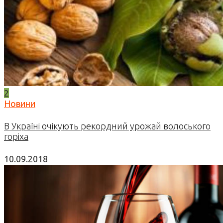
2
Новини
В Україні очікують рекордний урожай волоського
горіха
10.09.2018