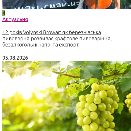
4
Актуально
12 років Volynski Browar: як березнівська
пивоварня розвиває крафтове пивоваріння,
безалкогольні напої та експорт
05.08.2026