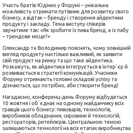
Участь братів Юдіних у Форумі – унікальна
можливість отримати путівник для розвитку свого
бізнесу, а відтак – бренду і створення айдентики
продукту і закладу. Тема виступу спікерів
звучатиме так: «Як зробити із пива бренд, а із пабу
– трендове місце?»
Олександр та Володимир пояснять, чому зовнішній
вигляд продукту настільки важливий, як заявити
свій продукт на ринку та що таке айдентика.
Розкажуть, як айдентика інтегрується в інтер`єр й
розвивається в стратегії комунікацій. Учасники
Форуму отримають головні складові успіху та
дізнаються, що потрібно, аби створити бренд!
Нагадаємо, конференц-день Форуму відбудеться
10 жовтня і об`єднає на одному майданчику всіх
гравців цього бізнесу: пивоварів, технологів,
виробників обладнання, сировини й технологій,
рестораторів, ритейлерів. Центральною темою
залишаються технології на всіх етапах виробництва