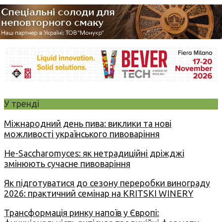
У тренді
Міжнародний день пива: виклики та нові
можливості українського пивоваріння
Не-Saccharomyces: як нетрадиційні дріжджі
змінюють сучасне пивоваріння
Як підготуватися до сезону переробки винограду
2026: практичний семінар на KRITSKI WINERY
Трансформація ринку напоїв у Європі: