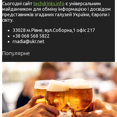
Сьогодні сайт
techdrinks.info
є універсальним
майданчиком для обміну інформацією і досвідом
представників згаданих галузей України, Європи і
світу.
33028 м.Рівне, вул.Соборна,1 офіс 217
+38 068 568 5822
rnadia@ukr.net
Популярне