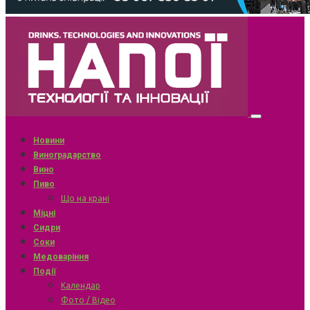
Новини
Виноградарство
Вино
Пиво
Що на крані
Міцні
Сидри
Соки
Медоваріння
Події
Календар
Фото / Відео