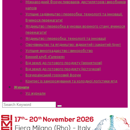
Міжнародний Форум пивоварів, дистиляторів і виробників
напоїв
Успішне садівництво і переробка: технології та інновації.
Вчимося перемагати!
Ягідництво і переробка в умовах воєнного стану: вчимося
перемагати!
Ягідництво і переробка: технології та інновації
Овочівництво та ягідництво: відкритий і закритий ґрунт
Успішне виноградарство і виноробство
Винний клуб «Галерея»
Від землі до готового продукту (зерняткові)
Від землі до готового продукту (кісточкові)
Всеукраїнський горіховий форум
Конгрес із заморожування та холодної логістики ягід
Журнали
Усі журнали