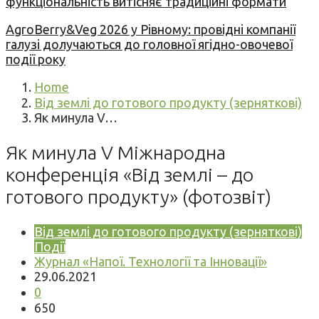
функціональність витісняє традиційні формати
AgroBerry&Veg 2026 у Рівному: провідні компанії
галузі долучаються до головної ягідно-овочевої
події року
Home
Від землі до готового продукту (зерняткові)
Як минула V…
Як минула V Міжнародна
конференція «Від землі – до
готового продукту» (фотозвіт)
Від землі до готового продукту (зерняткові)
Події
Журнал «Напої. Технології та Інновації»
29.06.2021
0
650