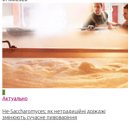
2
Актуально
Не-Saccharomyces: як нетрадиційні дріжджі
змінюють сучасне пивоваріння