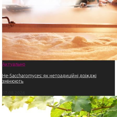
Актуально
Не-Saccharomyces: як нетрадиційні дріжджі
змінюють
07.08.2026