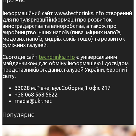
Інформаційний сайт www.techdrinks.info створений
для популяризації інформації про розвиток
виноградарства та виноробства, а також про
виробництво інших напоїв (пива, міцних напоїв,
медових напоїв, сидрів, соків тощо) та розвиток
суміжних галузей.
Сьогодні сайт
techdrinks.info
є універсальним
майданчиком для обміну інформацією і досвідом
представників згаданих галузей України, Європи і
світу.
33028 м.Рівне, вул.Соборна,1 офіс 217
+38 068 568 5822
rnadia@ukr.net
Популярне