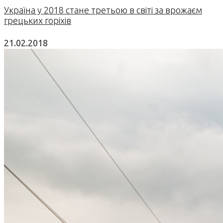
Україна у 2018 стане третьою в світі за врожаєм
грецьких горіхів
21.02.2018