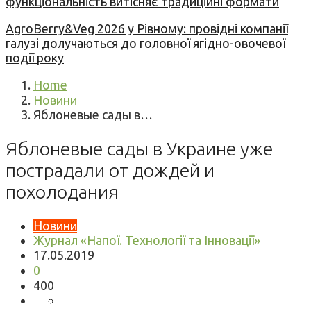
функціональність витісняє традиційні формати
AgroBerry&Veg 2026 у Рівному: провідні компанії
галузі долучаються до головної ягідно-овочевої
події року
Home
Новини
Яблоневые сады в…
Яблоневые сады в Украине уже
пострадали от дождей и
похолодания
Новини
Журнал «Напої. Технології та Інновації»
17.05.2019
0
400