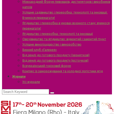
Міжнародний Форум пивоварів, дистиляторів і виробників
напоїв
Успішне садівництво і переробка: технології та інновації.
Вчимося перемагати!
Ягідництво і переробка в умовах воєнного стану: вчимося
перемагати!
Ягідництво і переробка: технології та інновації
Овочівництво та ягідництво: відкритий і закритий ґрунт
Успішне виноградарство і виноробство
Винний клуб «Галерея»
Від землі до готового продукту (зерняткові)
Від землі до готового продукту (кісточкові)
Всеукраїнський горіховий форум
Конгрес із заморожування та холодної логістики ягід
Журнали
Усі журнали