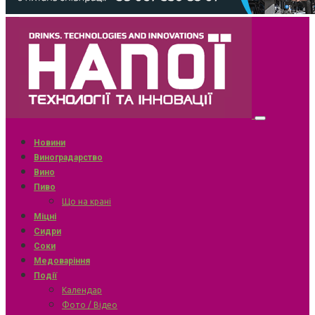
Новини
Виноградарство
Вино
Пиво
Що на крані
Міцні
Сидри
Соки
Медоваріння
Події
Календар
Фото / Відео