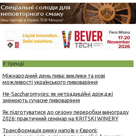
У тренді
Міжнародний день пива: виклики та нові
можливості українського пивоваріння
Не-Saccharomyces: як нетрадиційні дріжджі
змінюють сучасне пивоваріння
Як підготуватися до сезону переробки винограду
2026: практичний семінар на KRITSKI WINERY
Трансформація ринку напоїв у Європі: