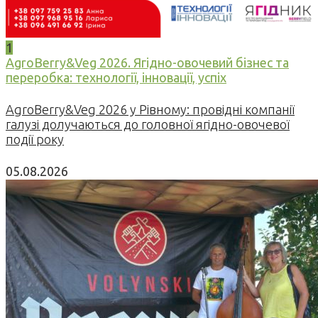
1
AgroBerry&Veg 2026. Ягідно-овочевий бізнес та
переробка: технології, інновації, успіх
AgroBerry&Veg 2026 у Рівному: провідні компанії
галузі долучаються до головної ягідно-овочевої
події року
05.08.2026