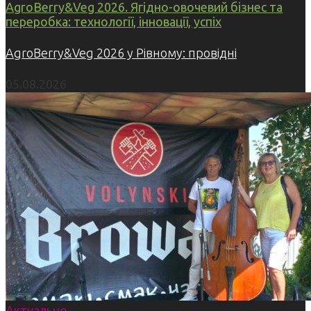
AgroBerry&Veg 2026. Ягідно-овочевий бізнес та
переробка: технології, інновації, успіх
AgroBerry&Veg 2026 у Рівному: провідні
05.08.2026
Актуально