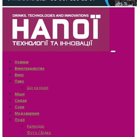
Новини
Виноградарство
Вино
Пиво
Що на крані
Міцні
Сидри
Соки
Медоваріння
Події
Календар
Фото / Відео