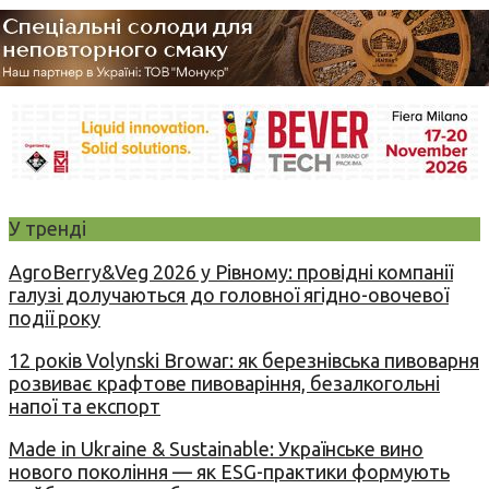
У тренді
AgroBerry&Veg 2026 у Рівному: провідні компанії
галузі долучаються до головної ягідно-овочевої
події року
12 років Volynski Browar: як березнівська пивоварня
розвиває крафтове пивоваріння, безалкогольні
напої та експорт
Made in Ukraine & Sustainable: Українське вино
нового покоління — як ESG-практики формують