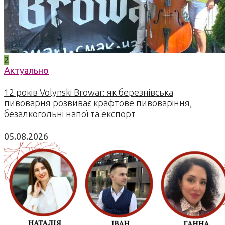
2
Актуально
12 років Volynski Browar: як березнівська
пивоварня розвиває крафтове пивоваріння,
безалкогольні напої та експорт
05.08.2026