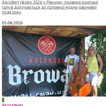
AgroBerry&Veg 2026 у Рівному: провідні компанії
галузі долучаються до головної ягідно-овочевої
події року
05.08.2026
2
Актуально