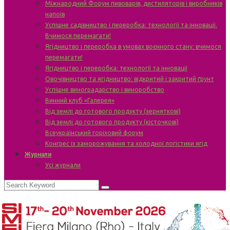
Міжнародний Форум пивоварів, дистиляторів і виробників
напоїв
Успішне садівництво і переробка: технології та інновації.
Вчимося перемагати!
Ягідництво і переробка в умовах воєнного стану: вчимося
перемагати!
Ягідництво і переробка: технології та інновації
Овочівництво та ягідництво: відкритий і закритий ґрунт
Успішне виноградарство і виноробство
Винний клуб «Галерея»
Від землі до готового продукту (зерняткові)
Від землі до готового продукту (кісточкові)
Всеукраїнський горіховий форум
Конгрес із заморожування та холодної логістики ягід
Журнали
Усі журнали