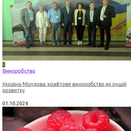
2
Виноробство
Україна-Молдова: крафтове виноробство як рушій
розвитку
01.10.2024