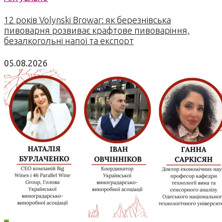
12 років Volynski Browar: як березнівська
пивоварня розвиває крафтове пивоваріння,
безалкогольні напої та експорт
05.08.2026