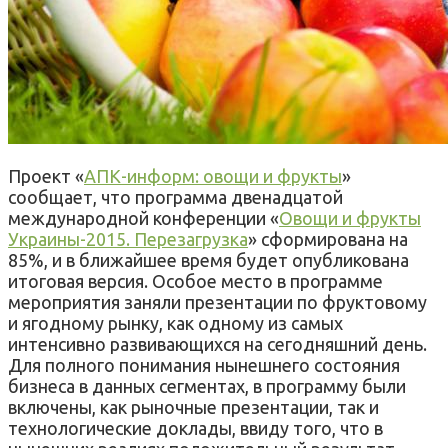
Проект «
АПК-информ: овощи и фрукты
»
сообщает, что программа двенадцатой
международной конференции «
Овощи и фрукты
Украины-2015. Перезагрузка
» сформирована на
85%, и в ближайшее время будет опубликована
итоговая версия. Особое место в программе
мероприятия заняли презентации по фруктовому
и ягодному рынку, как одному из самых
интенсивно развивающихся на сегодняшний день.
Для полного понимания нынешнего состояния
бизнеса в данных сегментах, в программу были
включены, как рыночные презентации, так и
технологические доклады, ввиду того, что в