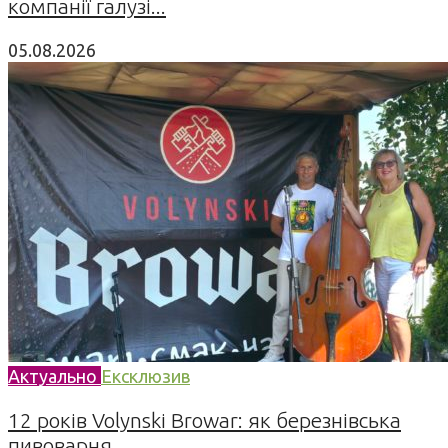
компанії галузі...
05.08.2026
Актуально
Ексклюзив
12 років Volynski Browar: як березнівська
пивоварня...