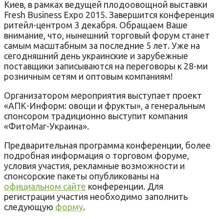
Киев, в рамках ведущей плодоовощной выставки
Fresh Business Expo 2015. Завершится конференция
ритейл-центром 3 декабря. Обращаем Ваше
внимание, что, нынешний торговый форум станет
самым масштабным за последние 5 лет. Уже на
сегодняшний день украинские и зарубежные
поставщики записываются на переговоры к 28-ми
розничным сетям и оптовым компаниям!
Организатором мероприятия выступает проект
«АПК-Информ: овощи и фрукты», а генеральным
спонсором традиционно выступит компания
«ФитоМаг-Украина».
Предварительная программа конференции, более
подробная информация о торговом форуме,
условия участия, рекламные возможности и
спонсорские пакеты опубликованы на
официальном сайте
конференции. Для
регистрации участия необходимо заполнить
следующую
форму
.