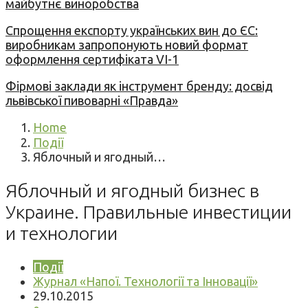
майбутнє виноробства
Спрощення експорту українських вин до ЄС:
виробникам запропонують новий формат
оформлення сертифіката VI-1
Фірмові заклади як інструмент бренду: досвід
львівської пивоварні «Правда»
Home
Події
Яблочный и ягодный…
Яблочный и ягодный бизнес в
Украине. Правильные инвестиции
и технологии
Події
Журнал «Напої. Технології та Інновації»
29.10.2015