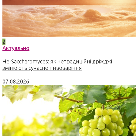
2
Актуально
Не-Saccharomyces: як нетрадиційні дріжджі
змінюють сучасне пивоваріння
07.08.2026