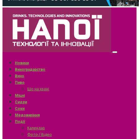
Новини
Виноградарство
Вино
Пиво
Що на крані
Міцні
Сидри
Соки
Медоваріння
Події
Календар
Фото / Відео