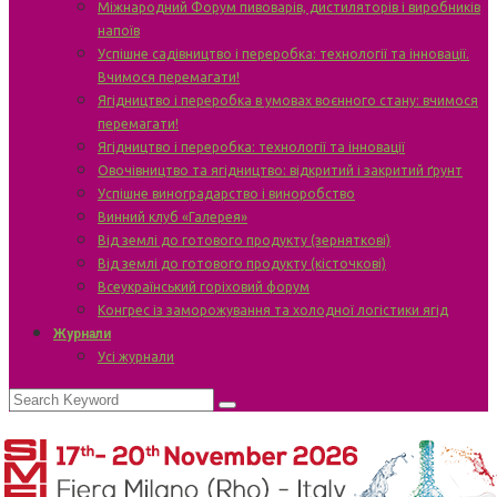
Міжнародний Форум пивоварів, дистиляторів і виробників
напоїв
Успішне садівництво і переробка: технології та інновації.
Вчимося перемагати!
Ягідництво і переробка в умовах воєнного стану: вчимося
перемагати!
Ягідництво і переробка: технології та інновації
Овочівництво та ягідництво: відкритий і закритий ґрунт
Успішне виноградарство і виноробство
Винний клуб «Галерея»
Від землі до готового продукту (зерняткові)
Від землі до готового продукту (кісточкові)
Всеукраїнський горіховий форум
Конгрес із заморожування та холодної логістики ягід
Журнали
Усі журнали