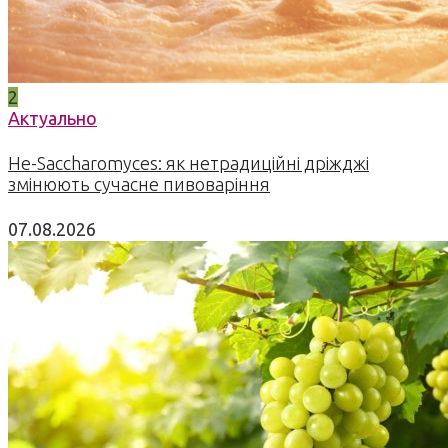
2
Актуально
Не-Saccharomyces: як нетрадиційні дріжджі
змінюють сучасне пивоваріння
07.08.2026