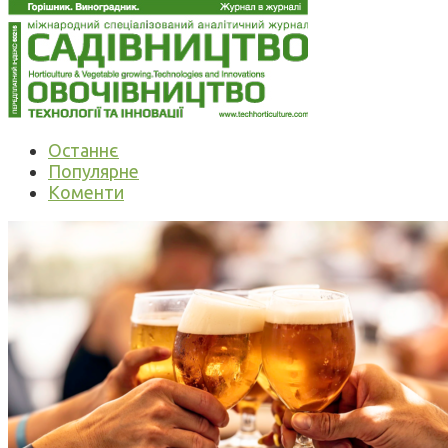
Останнє
Популярне
Коменти