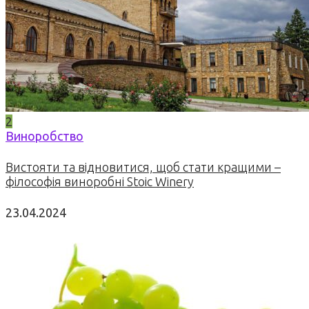
2
Виноробство
Вистояти та відновитися, щоб стати кращими –
філософія виноробні Stoic Winery
23.04.2024