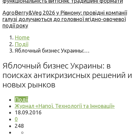
функціональність витісняє традиційні формати
AgroBerry&Veg 2026 у Рівному: провідні компанії
галузі долучаються до головної ягідно-овочевої
події року
Home
Події
Яблочный бизнес Украины:…
Яблочный бизнес Украины: в
поисках антикризисных решений и
новых рынков
Події
Журнал «Напої. Технології та Інновації»
18.09.2016
0
248