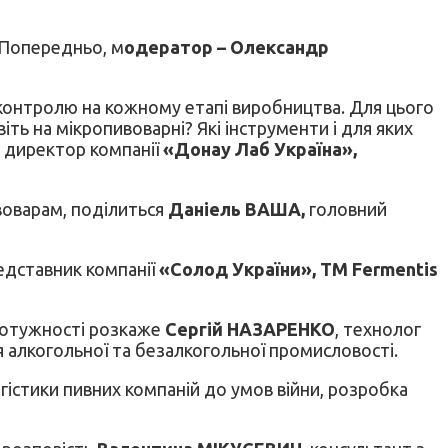
 Попередньо, м
одератор – Олександр
контролю на кожному етапі виробництва. Для цього
ть на мікропивоварні? Які інструменти і для яких
 директор компанії
«Донау Лаб Україна»,
ивоварам, поділиться
Даніель ВАША,
головний
едставник компанії
«Солод України», ТМ Fermentis
 потужності розкаже
Сергій НАЗАРЕНКО
, технолог
алкогольної та безалкогольної промисловості.
огістики пивних компаній до умов війни, розробка