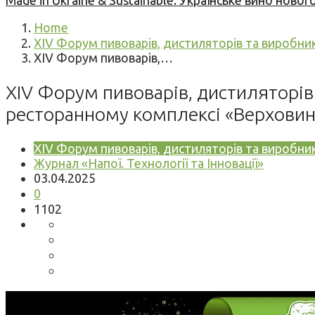
Made in Ukraine & Sustainable: Українське вино но
Home
XIV Форум пивоварів, дистиляторів та виробник
XIV Форум пивоварів,…
XIV Форум пивоварів, дистиляторів 
ресторанному комплексі «Верховин
XIV Форум пивоварів, дистиляторів та виробник
Журнал «Напої. Технології та Інновації»
03.04.2025
0
1102