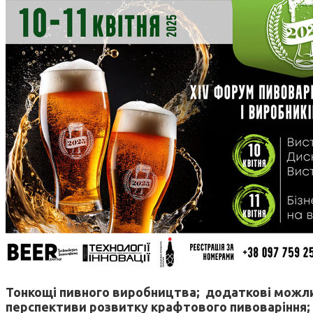
Тонкощі пивного виробництва; додаткові можливо
перспективи розвитку крафтового пивоваріння; з