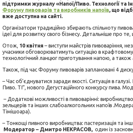
підтримки журналу «Напої/Пиво. Технології та Інн
Форуму пивоварів та виробників напоїв
, що від
вже доступна на сайті.
Організатори традиційно збирають спільноту пивовар
ідеї для розвитку свого бізнесу. Детальніше про те,
Отож,
10 квітня
– виступи майстрів пивоваріння, н
учасники обговорюватимуть ситуацію в крафтовому пи
технологічний ланцюг приготування напою, а також 
Також, під час Форуму пивоварів заплановані 4 дискус
– Час об’єднуватися заради якості. Ситуація в галузі
Пиво. ТІ”, нового Дегустаційного конкурсу пива. Мо
– Додаткові можливості в пивоварінні: виробництво 
зельцерів та інших слабоалкогольних напоїв .Модер
Тімішоара).
– Тонкощі пивного виробництва: пастеризація та інш
Модератор – Дмитро НЕКРАСОВ,
один із засновн