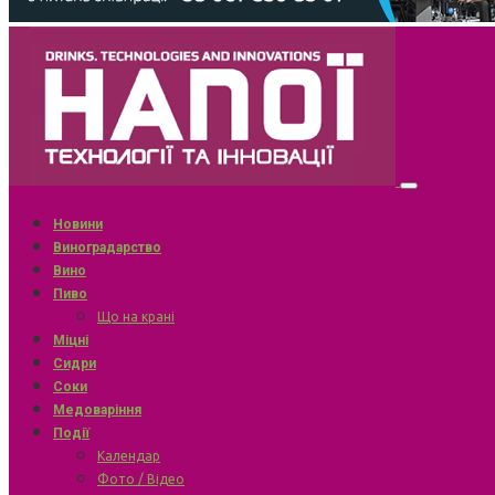
Новини
Виноградарство
Вино
Пиво
Що на крані
Міцні
Сидри
Соки
Медоваріння
Події
Календар
Фото / Відео