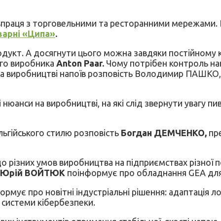
півпраця з торговельними та ресторанними мережами.
варні «Ципа»
.
одукт. А досягнути цього можна завдяки постійному 
ого виробника
Anton Paar.
Чому потрібен контроль наві
 на виробництві напоїв розповість Володимир ПАШКО,
нюанси на виробництві, на які слід звернути увагу п
ьгійського стилю розповість
Богдан ДЕМЧЕНКО,
пр
 до різних умов виробництва на підприємствах різної
 Юрій ВОЙТЮК
поінформує про обладнання GEA для 
ормує про новітні індустріальні рішення: адаптація л
 системи кібербезпеки.