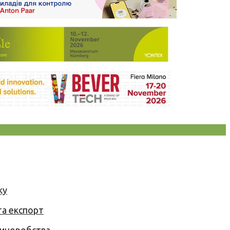
ку
та експорт