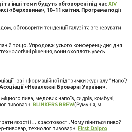
ці та інші теми будуть обговорені під час
XIV
ксі «Верховина», 10–11 квітня. Програма події
дом, обговорити тенденції галузі та згенерувати
омпаній тощо. Упродовж усього конференц-дня дня
технологічні рішення, вони охоплять увесь
оціації і за інформаційної підтримки журналу “Напої/
Асоціації «Незалежні Броварні України».
іцного пива, медових напоїв, сидрів, комбучі,
лог пивоварні
BLINKERS BREW
(Румунія, м.
трати якості і… крафтовості. Чому піниться пиво?
р-пивовар, технолог пивоварні
First Dnipro