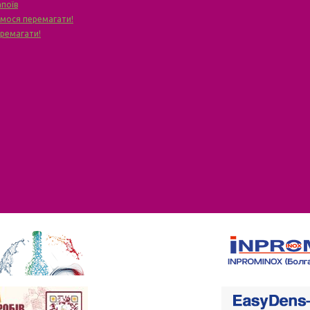
апоїв
чимося перемагати!
еремагати!