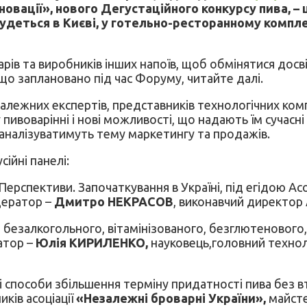
овації», нового Дегустаційного конкурсу пива, – 
будеться в Києві, у готельно-ресторанному компле
ів та виробників інших напоїв, щоб обмінятися досві
 що заплановано під час Форуму, читайте далі.
езалежних експертів, представників технологічних к
воварінні і нові можливості, що надають їм сучасні 
аналізуватимуть тему маркетингу та продажів.
ійні панелі:
. Перспективи. Започаткування в Україні, під егідою Ас
дератор –
Дмитро НЕКРАСОВ
, виконавчий директор
безалкогольного, вітамінізованого, безглютенового, м
атор –
Юлія КИРИЛЕНКО,
науковець,головний техно
і способи збільшення терміну придатності пива без в
иків асоціації
«Незалежні броварні України»,
майсте