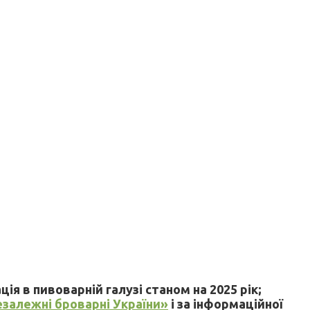
я в пивоварній галузі станом на 2025 рік;
езалежні броварні України»
і за інформаційної