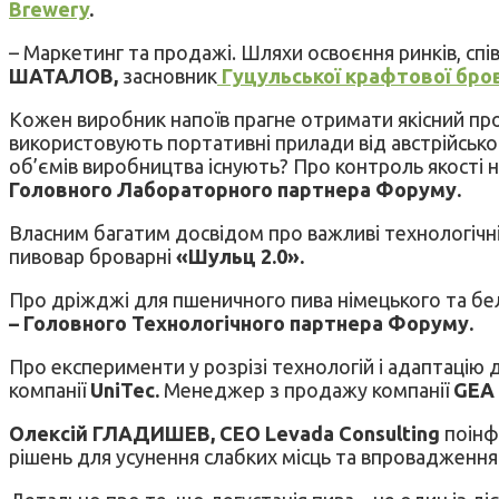
Brewery
.
– Маркетинг та продажі. Шляхи освоєння ринків, с
ШАТАЛОВ,
засновник
Гуцульської крафтової бро
Кожен виробник напоїв прагне отримати якісний пр
використовують портативні прилади від австрійськ
об’ємів виробництва існують? Про контроль якості
Головного Лабораторного партнера Форуму.
Власним багатим досвідом про важливі технологічні 
пивовар броварні
«Шульц 2.0».
Про дріжджі для пшеничного пива німецького та бел
– Головного Технологічного партнера Форуму.
Про експерименти у розрізі технологій і адаптацію
компанії
UniTec.
Менеджер з продажу компанії
GEA
Олексій ГЛАДИШЕВ, СЕО Levada Consulting
поінф
рішень для усунення слабких місць та впровадження