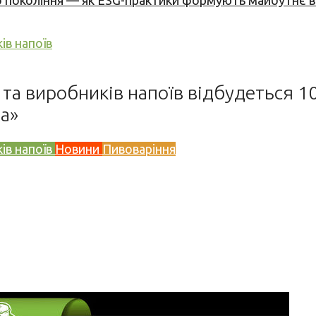
вого покоління — як ESG-практики формують майбутнє
ів напоїв
та виробників напоїв відбудеться 10–
а»
ів напоїв
Новини
Пивоваріння