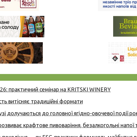
026: практичний семінар на KRITSKI WINERY
сть витісняє традиційні формати
узі долучаються до головної ягідно-овочевої події ро
 розвиває крафтове пивоваріння, безалкогольні напої 