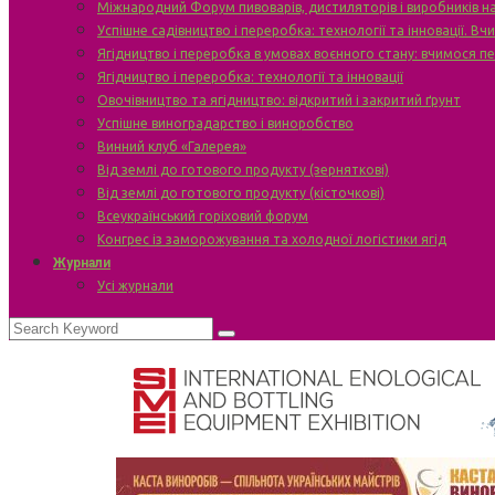
Міжнародний Форум пивоварів, дистиляторів і виробників н
Успішне садівництво і переробка: технології та інновації. В
Ягідництво і переробка в умовах воєнного стану: вчимося п
Ягідництво і переробка: технології та інновації
Овочівництво та ягідництво: відкритий і закритий ґрунт
Успішне виноградарство і виноробство
Винний клуб «Галерея»
Від землі до готового продукту (зерняткові)
Від землі до готового продукту (кісточкові)
Всеукраїнський горіховий форум
Конгрес із заморожування та холодної логістики ягід
Журнали
Усі журнали