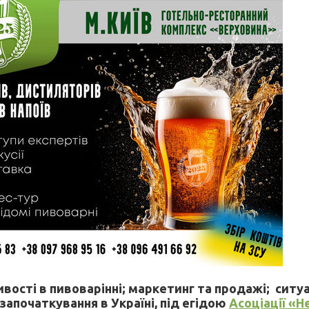
сті в пивоварінні; маркетинг та продажі; ситуаці
апочаткування в Україні, під егідою
Асоціації «Н