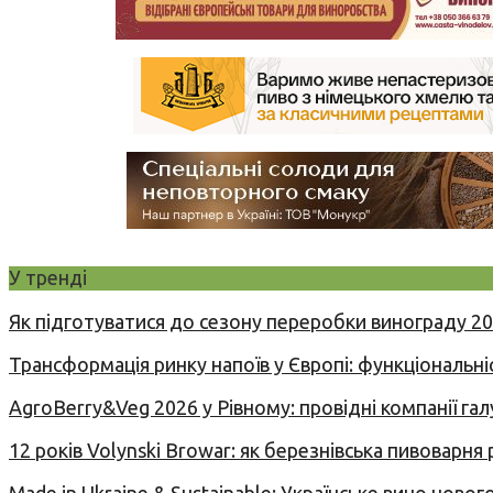
У тренді
Як підготуватися до сезону переробки винограду 2
Трансформація ринку напоїв у Європі: функціональні
AgroBerry&Veg 2026 у Рівному: провідні компанії гал
12 років Volynski Browar: як березнівська пивоварня