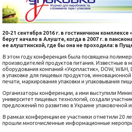
20-21 сентября 2016 г. в гостиничном комплекс
берут начало в Алуште, когда в 2007 г. в панс
ее алуштинской, где бы она не проходила: в Пу
В этом году конференция была посвящена полимерн
производителей продуктов питания. Известные в ми
оборудования компаний «Укрпластик», DOW, W&H, Du
в упаковке для пищевых продуктов, инновационной 
печати, маркирования упаковки и упаковывания пищ
Организаторы конференции, а ими выступили Минис
университет пищевых технологий, создали участни
предложений по развитию в Украине упаковочной ин
В рамках конференции ее участники отметили 20 л
прошли многочисленные информационные мероприяти