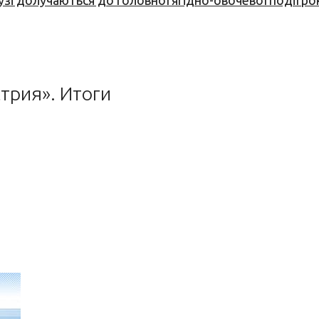
узі долучаються до головної ягідно-овочевої події ро
трия». Итоги