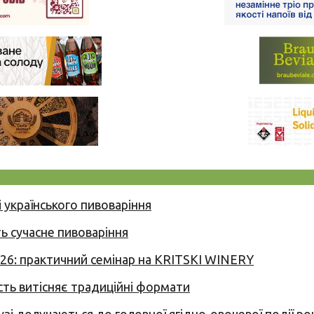
 українського пивоваріння
ь сучасне пивоваріння
026: практичний семінар на KRITSKI WINERY
сть витісняє традиційні формати