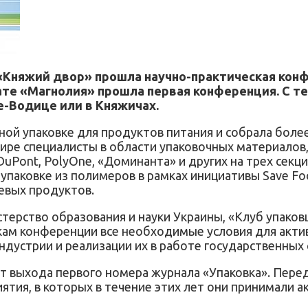
е «Княжий двор» прошла научно-практическая кон
ионате «Магнолия» прошла первая конференция. С 
ще-Водице или в Княжичах.
ой упаковке для продуктов питания и собрала более
ре специалисты в области упаковочных материалов, 
Pont, PolyOne, «Доминанта» и других на трех секц
упаковке из полимеров в рамках инициативы Save Fo
евых продуктов.
терство образования и науки Украины, «Клуб упако
кам конференции все необходимые условия для актив
дустрии и реализации их в работе государственных
ет выхода первого номера журнала «Упаковка». Пере
я, в которых в течение этих лет они принимали ак