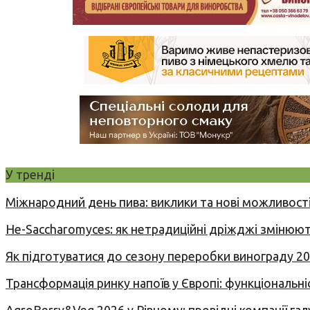
У тренді
Міжнародний день пива: виклики та нові можливості
Не-Saccharomyces: як нетрадиційні дріжджі змінюют
Як підготуватися до сезону переробки винограду 2
Трансформація ринку напоїв у Європі: функціональні