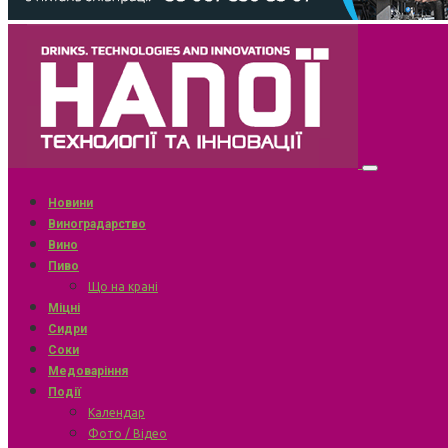
Новини
Виноградарство
Вино
Пиво
Що на крані
Міцні
Сидри
Соки
Медоваріння
Події
Календар
Фото / Відео