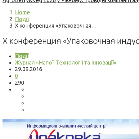
AgroBerry&Veg 2026 у Рівному: провідні компанії гал
Home
Події
X конференция «Упаковочная…
X конференция «Упаковочная индус
Події
Журнал «Напої. Технології та Інновації»
29.09.2016
0
290