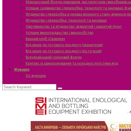
Міжнародний Форум пивоварів, дистиляторів і виробників н
Успішне садівництво і переробка: технології та інновації. В
Ягідництво і переробка в умовах воєнного стану: вчимося п
Ягідництво і переробка: технології та інновації
Овочівництво та ягідництво: відкритий і закритий ґрунт
Успішне виноградарство і виноробство
Винний клуб «Галерея»
Від землі до готового продукту (зерняткові)
Від землі до готового продукту (кісточкові)
Всеукраїнський горіховий форум
Конгрес із заморожування та холодної логістики ягід
Журнали
Усі журнали