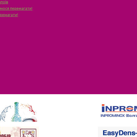
апоїв
чимося перемагати!
еремагати!