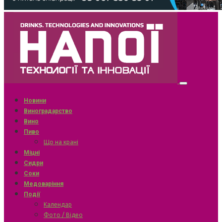
Новини
Виноградарство
Вино
Пиво
Що на крані
Міцні
Сидри
Соки
Медоваріння
Події
Календар
Фото / Відео