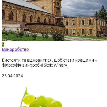
2
Виноробство
Вистояти та відновитися, щоб стати кращими –
філософія виноробні Stoic Winery
23.04.2024