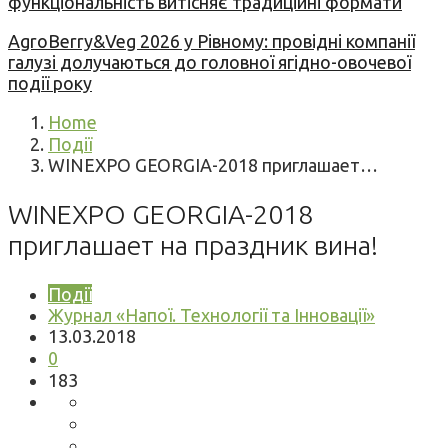
функціональність витісняє традиційні формати
AgroBerry&Veg 2026 у Рівному: провідні компанії
галузі долучаються до головної ягідно-овочевої
події року
Home
Події
WINEXPO GEORGIA-2018 приглашает…
WINEXPO GEORGIA-2018
приглашает на праздник вина!
Події
Журнал «Напої. Технології та Інновації»
13.03.2018
0
183