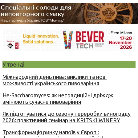
У тренді
Міжнародний день пива: виклики та нові
можливості українського пивоваріння
Не-Saccharomyces: як нетрадиційні дріжджі
змінюють сучасне пивоваріння
Як підготуватися до сезону переробки винограду
2026: практичний семінар на KRITSKI WINERY
Трансформація ринку напоїв у Європі: