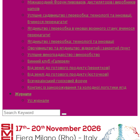
Міжнародний Форум пивоварів, дистиляторів і виробників
напоїв
Успішне садівництво і переробка: технології та інновації.
Вчимося перемагати!
Ягідництво і переробка в умовах воєнного стану: вчимося
перемагати!
Ягідництво і переробка: технології та інновації
Овочівництво та ягідництво: відкритий і закритий ґрунт
Успішне виноградарство і виноробство
Винний клуб «Галерея»
Від землі до готового продукту (зерняткові)
Від землі до готового продукту (кісточкові)
Всеукраїнський горіховий форум
Конгрес із заморожування та холодної логістики ягід
Журнали
Усі журнали