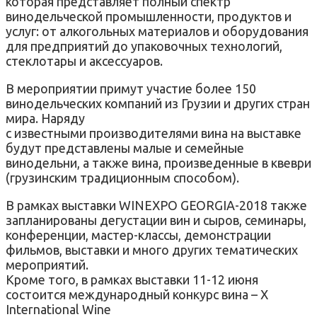
которая представляет полный спектр
винодельческой промышленности, продуктов и
услуг: от алкогольных материалов и оборудования
для предприятий до упаковочных технологий,
стеклотары и аксессуаров.
В мероприятии примут участие более 150
винодельческих компаний из Грузии и других стран
мира. Наряду
с известными производителями вина на выставке
будут представлены малые и семейные
винодельни, а также вина, произведенные в квеври
(грузинским традиционным способом).
В рамках выставки WINEXPO GEORGIA-2018 также
запланированы дегустации вин и сыров, семинары,
конференции, мастер-классы, демонстрации
фильмов, выставки и много других тематических
мероприятий.
Кроме того, в рамках выставки 11-12 июня
состоится международный конкурс вина – X
International Wine