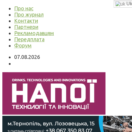
Uk
Про нас
Про журнал
Контакти
Партнери
Рекламодавцям
Передплата
Форум
07.08.2026