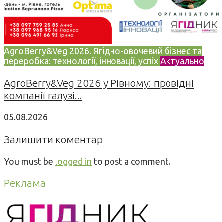
AgroBerry&Veg 2026. Ягідно-овочевий бізнес та
переробка: технології, інновації, успіх
Актуально
AgroBerry&Veg 2026 у Рівному: провідні
компанії галузі...
05.08.2026
Залишити коментар
You must be
logged in
to post a comment.
Реклама