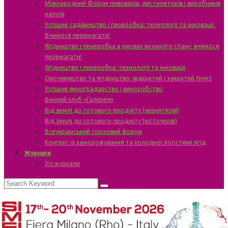
Міжнародний Форум пивоварів, дистиляторів і виробників
напоїв
Успішне садівництво і переробка: технології та інновації.
Вчимося перемагати!
Ягідництво і переробка в умовах воєнного стану: вчимося
перемагати!
Ягідництво і переробка: технології та інновації
Овочівництво та ягідництво: відкритий і закритий ґрунт
Успішне виноградарство і виноробство
Винний клуб «Галерея»
Від землі до готового продукту (зерняткові)
Від землі до готового продукту (кісточкові)
Всеукраїнський горіховий форум
Конгрес із заморожування та холодної логістики ягід
Журнали
Усі журнали