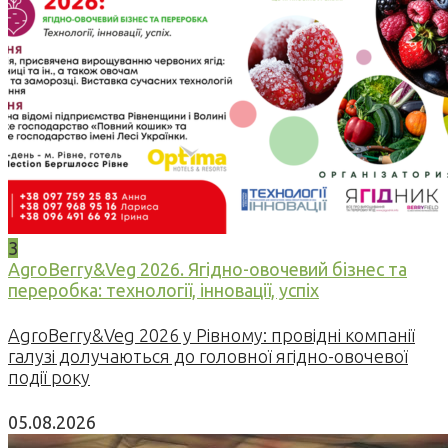
3
AgroBerry&Veg 2026. Ягідно-овочевий бізнес та
переробка: технології, інновації, успіх
AgroBerry&Veg 2026 у Рівному: провідні компанії
галузі долучаються до головної ягідно-овочевої
події року
05.08.2026