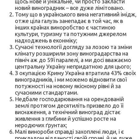
щось нове й унікальне, чи просто закласти
новий виноградник – все дуже лімітовано.
Тому що в українського вина негативний імідж,
отже ціла галузь занепадає в той час, як в
інших країнах виноробство є частиною
культури, туризму та потужним джерелом
надходжень в еконміку;
Сучасні технології догляду за лозою та зміни
клімату розширили зону виноградарства на
північ аж до 59ї паралелі, а ми досі вважаємо
центральну Україну непридатною для цього;
З окупацією Криму Україна втратила 43% своїх
виноградників, і ми можемо відновити свої
потужності на новому якісному рівні й за
сучасними стандартами.
Недбале господарювання на орендованій
землі протягом десятиліть призвело до її
виснаження, а технічний виноград дістає
живлення з глибини й успішно росте на
неродючих ґрунтах;
Малі винороби справді захоплені люди, і є
прикладом відданості своїй справі, й це дуже