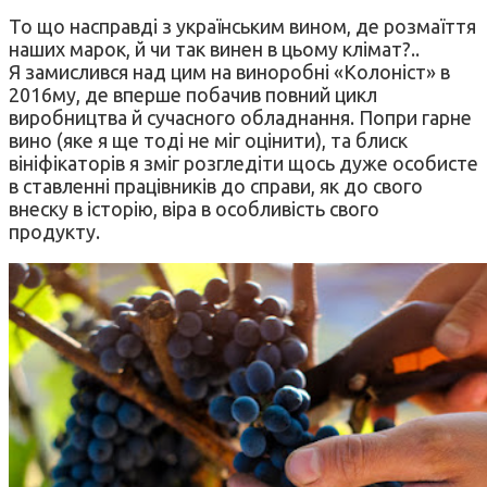
То що насправді з українським вином, де розмаїття
наших марок, й чи так винен в цьому клімат?..
Я замислився над цим на виноробні «Колоніст» в
2016му, де вперше побачив повний цикл
виробництва й сучасного обладнання. Попри гарне
вино (яке я ще тоді не міг оцінити), та блиск
вініфікаторів я зміг розгледіти щось дуже особисте
в ставленні працівників до справи, як до свого
внеску в історію, віра в особливість свого
продукту.