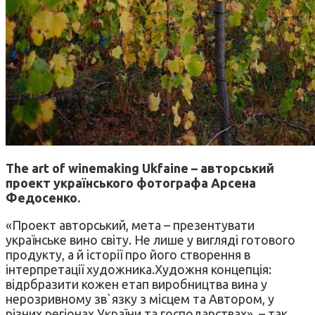
The art of winemaking Ukfaine – авторський
проект українського фотографа Арсена
Федосенко.
«Проект авторський, мета – презентувати
українське вино світу. Не лише у вигляді готового
продукту, а й історії про його створення в
інтерпретації художника.Художня концепція:
відрбразити кожен етап виробництва вина у
нерозривному зв`язку з місцем та Автором, у
різних регіонах України та господарствах», – так