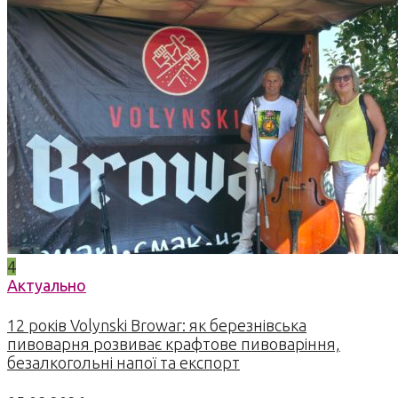
4
Актуально
12 років Volynski Browar: як березнівська
пивоварня розвиває крафтове пивоваріння,
безалкогольні напої та експорт