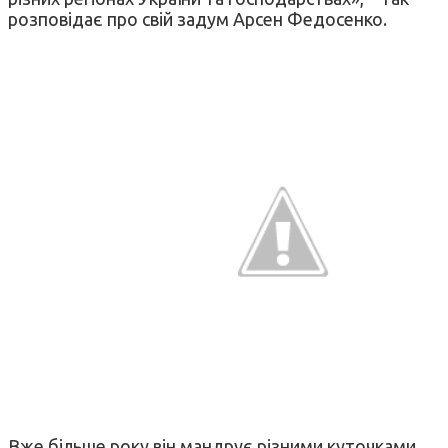
розповідає про свій задум Арсен Федосенко.
Вже більше року він мандрує різними куточками