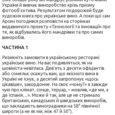
України й вивчає виноробство крізь призму
фотооб’єктива. Результатом подорожей буде
художня книга про українське вино. А поки що сам
Арсен погодився розповісти на сторінках
видавничого проекту «Технології та Інновації» про
те, як відбувались його мандрівки та про самих
виноробів.
ЧАСТИНА 1
Ризикніть замовити в українському ресторані
українське вино. На вас подивляться, як на
шовініста-невігласа. Дев’ять з десяти офіціантів
або сомельє скажуть вам, що якісного вина в
Україні не існує, а десятий запропонує «щось
цікавіше», закордонне. На своє «чому?» я завжди
чую про клімат, сонце, теруар, – мовляв, «де ми, а
де Іспанія…». Може й так, але це не стримало
британських, канадських й шведських виноробів,
що закладають виноградники на 58° північної
широти (а не як ми, між 47 й 50°).