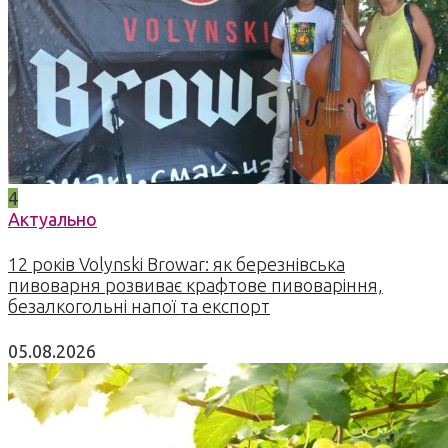
4
Актуально
12 років Volynski Browar: як березнівська
пивоварня розвиває крафтове пивоваріння,
безалкогольні напої та експорт
05.08.2026