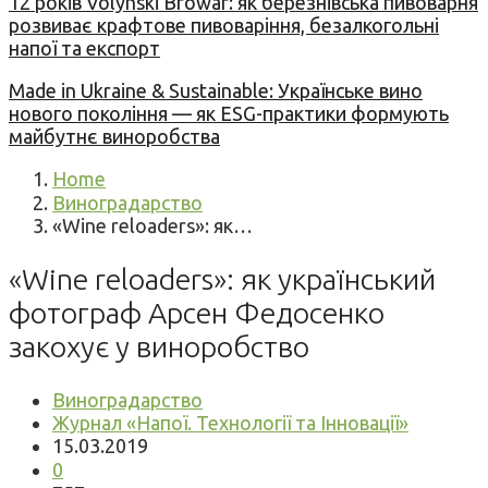
12 років Volynski Browar: як березнівська пивоварня
розвиває крафтове пивоваріння, безалкогольні
напої та експорт
Made in Ukraine & Sustainable: Українське вино
нового покоління — як ESG-практики формують
майбутнє виноробства
Home
Виноградарство
«Wine reloaders»: як…
«Wine reloaders»: як український
фотограф Арсен Федосенко
закохує у виноробство
Виноградарство
Журнал «Напої. Технології та Інновації»
15.03.2019
0