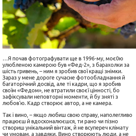
…Я почав фотографувати ще в 1996-му, моє0ю
улюбленою камерою був «Фед-2», з барахолки за
шість гривень, – ним я зробив свої кращі знімки.
Зараз у мене дороге сучасне фотообладнання й
багаторічний досвід, але ті кадри, що я зробив
своїм «Федом», не втратили своєї цінності, бо
зафіксували неповторні моменти, й бу зняті з
любов‘ю. Кадр створює автор, а не камера.
Так і вино, – якщо любиш свою справу, наполегливо
працюєш й вдосконалюєшся, ти рано чи пізно
створиш унікальний вінтаж, й не всупереч клімату
чи умовам, а завдяки. Вино створюють люди, а не