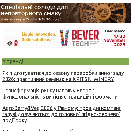
У тренді
Як підготуватися до сезону переробки винограду
2026: практичний семінар на KRITSKI WINERY
Трансформація ринку напоїв у Європі:
функціональність витісняє традиційні формати
AgroBerry&Veg 2026 у Рівному: провідні компанії
галузі долучаються до головної ягідно-овочевої
події року