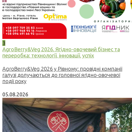
3
AgroBerry&Veg 2026. Ягідно-овочевий бізнес та
переробка: технології, інновації, успіх
AgroBerry&Veg 2026 у Рівному: провідні компанії
галузі долучаються до головної ягідно-овочевої
події року
05.08.2026