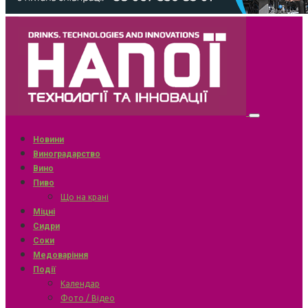
Новини
Виноградарство
Вино
Пиво
Що на крані
Міцні
Сидри
Соки
Медоваріння
Події
Календар
Фото / Відео