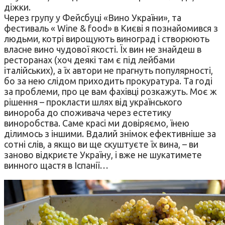
діжки.
Через групу у Фейсбуці «Вино України», та
фестиваль « Wine & food» в Києві я познайомився з
людьми, котрі вирощують виноград і створюють
власне вино чудової якості. Їх вин не знайдеш в
ресторанах (хоч деякі там є під лейбами
італійських), а їх автори не прагнуть популярності,
бо за нею слідом приходить прокуратура. Та годі
за проблеми, про це вам фахівці розкажуть. Моє ж
рішення – прокласти шлях від українського
винороба до споживача через естетику
виноробства. Саме красі ми довіряємо, їнею
ділимось з іншими. Вдалий знімок ефективніше за
сотні слів, а якщо ви ще скуштуєте їх вина, – ви
заново відкриєте Україну, і вже не шукатимете
винного щастя в Іспанії…