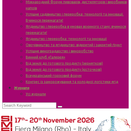
Міжнародний Форум пивоварів, дистиляторів і виробників
напоїв
Успішне садівництво і переробка: технології та інновації.
Вчимося перемагати!
Ягідництво і переробка в умовах воєнного стану: вчимося
перемагати!
Ягідництво і переробка: технології та інновації
Овочівництво та ягідництво: відкритий і закритий ґрунт
Успішне виноградарство і виноробство
Винний клуб «Галерея»
Від землі до готового продукту (зерняткові)
Від землі до готового продукту (кісточкові)
Всеукраїнський горіховий форум
Конгрес із заморожування та холодної логістики ягід
Журнали
Усі журнали