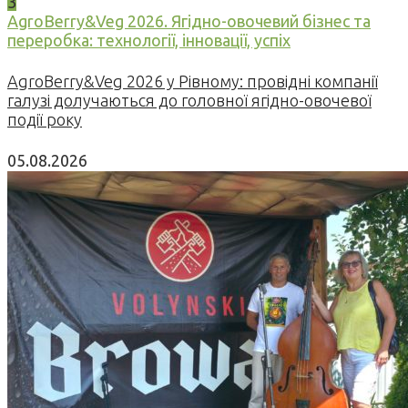
3
AgroBerry&Veg 2026. Ягідно-овочевий бізнес та
переробка: технології, інновації, успіх
AgroBerry&Veg 2026 у Рівному: провідні компанії
галузі долучаються до головної ягідно-овочевої
події року
05.08.2026