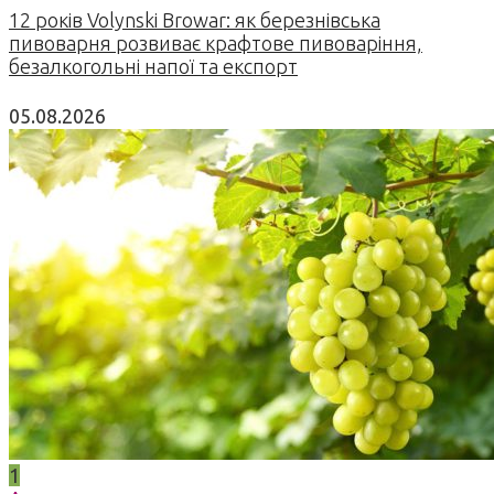
12 років Volynski Browar: як березнівська
пивоварня розвиває крафтове пивоваріння,
безалкогольні напої та експорт
05.08.2026
1