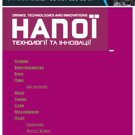
Новини
Виноградарство
Вино
Пиво
Що на крані
Міцні
Сидри
Соки
Медоваріння
Події
Календар
Фото / Відео