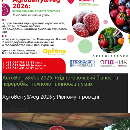
AgroBerry&Veg 2026. Ягідно-овочевий бізнес та
переробка: технології, інновації, успіх
AgroBerry&Veg 2026 у Рівному: провідні
05.08.2026