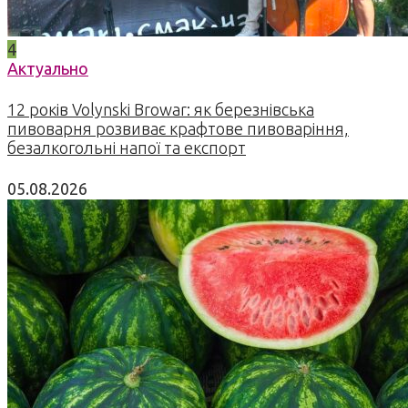
4
Актуально
12 років Volynski Browar: як березнівська
пивоварня розвиває крафтове пивоваріння,
безалкогольні напої та експорт
05.08.2026