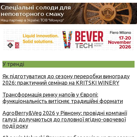
У тренді
Як підготуватися до сезону переробки винограду
2026: практичний семінар на KRITSKI WINERY
Трансформація ринку напоїв у Європі:
функціональність витісняє традиційні формати
AgroBerry&Veg 2026 у Рівному: провідні компанії
галузі долучаються до головної ягідно-овочевої
події року