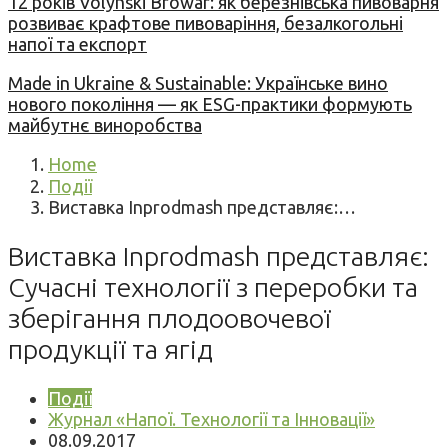
12 років Volynski Browar: як березнівська пивоварня
розвиває крафтове пивоваріння, безалкогольні
напої та експорт
Made in Ukraine & Sustainable: Українське вино
нового покоління — як ESG-практики формують
майбутнє виноробства
Home
Події
Виставка Inprodmash представляє:…
Виставка Inprodmash представляє:
Сучасні технології з переробки та
зберігання плодоовочевої
продукції та ягід
Події
Журнал «Напої. Технології та Інновації»
08.09.2017