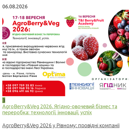
06.08.2026
3
AgroBerry&Veg 2026. Ягідно-овочевий бізнес та
переробка: технології, інновації, успіх
AgroBerry&Veg 2026 у Рівному: провідні компанії