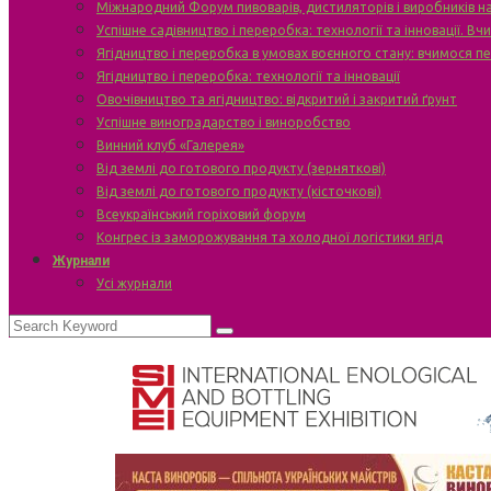
Міжнародний Форум пивоварів, дистиляторів і виробників н
Успішне садівництво і переробка: технології та інновації. В
Ягідництво і переробка в умовах воєнного стану: вчимося п
Ягідництво і переробка: технології та інновації
Овочівництво та ягідництво: відкритий і закритий ґрунт
Успішне виноградарство і виноробство
Винний клуб «Галерея»
Від землі до готового продукту (зерняткові)
Від землі до готового продукту (кісточкові)
Всеукраїнський горіховий форум
Конгрес із заморожування та холодної логістики ягід
Журнали
Усі журнали