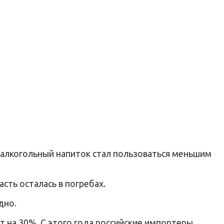
е алкогольный напиток стал пользоваться меньшим
сть осталась в погребах.
дно.
т на 30%. С этого года российские импортеры