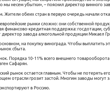
го мы несем убытки», – пояснил директор винного за
ам. Жители обеих стран в первую очередь начали отка
на европейские рынки сложно: они собственной прод
ая финансово-кредитная поддержка: госдотации, су
т директор завода алкогольной продукции Микаел Гр
основном, на покупку винограда. Чтобы выплатить э
рынок сбыта.
ынок. Порядка 10-11% всего внешнего товарооборота 
ген Сафарян.
кий рынок остается главным. Чтобы не потерять его
ующем отрасли грозит застой. Многим заводы могут з
 экспортируют в Россию.