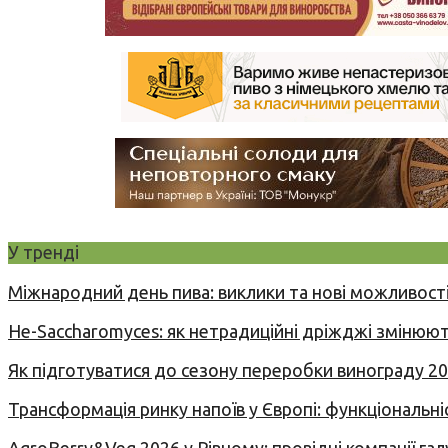
У тренді
Міжнародний день пива: виклики та нові можливості
Не-Saccharomyces: як нетрадиційні дріжджі змінюют
Як підготуватися до сезону переробки винограду 2
Трансформація ринку напоїв у Європі: функціональні