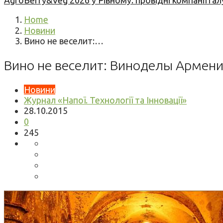
AgroBerry&Veg 2026 у Рівному: провідні компанії гал
Home
Новини
Вино не веселит:…
Вино не веселит: Виноделы Армени
Новини
Журнал «Напої. Технології та Інновації»
28.10.2015
0
245