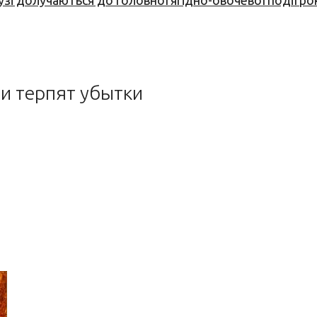
узі долучаються до головної ягідно-овочевої події ро
и терпят убытки