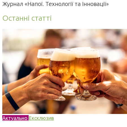
Журнал «Напої. Технології та Інновації»
Останні статті
Актуально
Ексклюзив