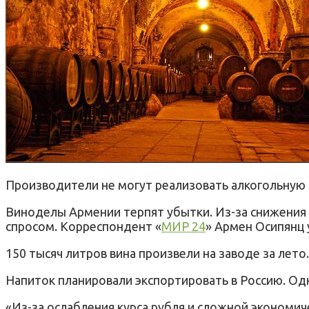
Производители не могут реализовать алкогольную 
Виноделы Армении терпят убытки. Из-за снижения 
спросом. Корреспондент «
МИР 24
» Армен Осипянц 
150 тысяч литров вина произвели на заводе за лето.
Напиток планировали экспортировать в Россию. Одн
«Из-за ослабления курса рубля и сложной экономич