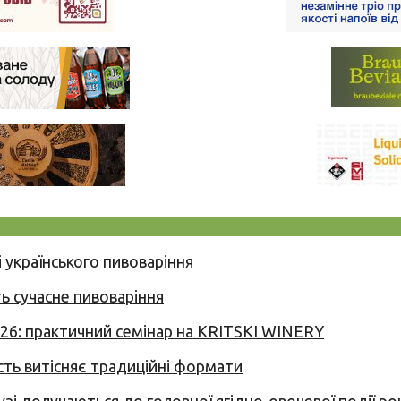
 українського пивоваріння
ь сучасне пивоваріння
026: практичний семінар на KRITSKI WINERY
сть витісняє традиційні формати