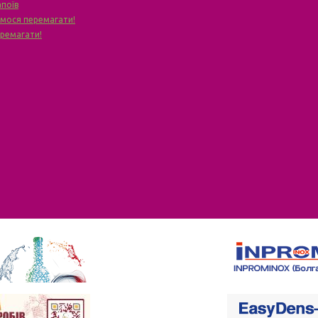
апоїв
чимося перемагати!
еремагати!