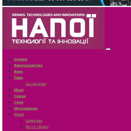
Новини
Виноградарство
Вино
Пиво
Що на крані
Міцні
Сидри
Соки
Медоваріння
Події
Календар
Фото / Відео