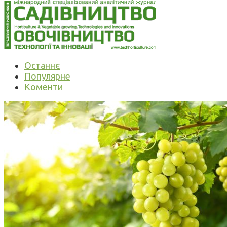
Останнє
Популярне
Коменти