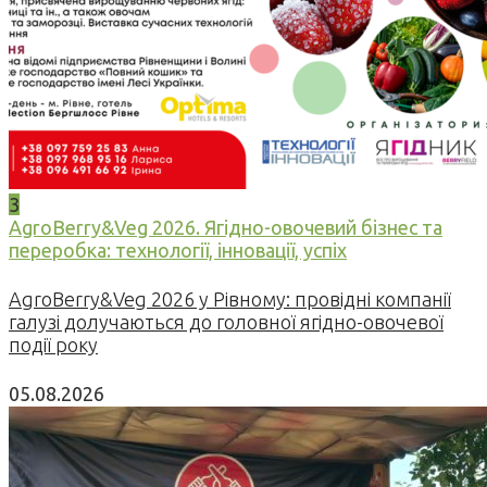
3
AgroBerry&Veg 2026. Ягідно-овочевий бізнес та
переробка: технології, інновації, успіх
AgroBerry&Veg 2026 у Рівному: провідні компанії
галузі долучаються до головної ягідно-овочевої
події року
05.08.2026