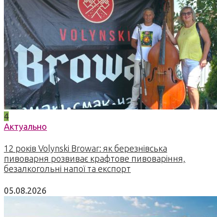
4
Актуально
12 років Volynski Browar: як березнівська
пивоварня розвиває крафтове пивоваріння,
безалкогольні напої та експорт
05.08.2026