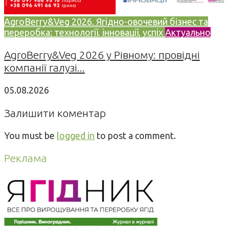
AgroBerry&Veg 2026. Ягідно-овочевий бізнес та
переробка: технології, інновації, успіх
Актуально
AgroBerry&Veg 2026 у Рівному: провідні
компанії галузі...
05.08.2026
Залишити коментар
You must be
logged in
to post a comment.
Реклама