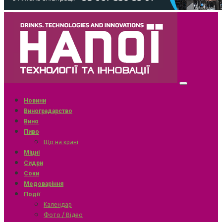
Новини
Виноградарство
Вино
Пиво
Що на крані
Міцні
Сидри
Соки
Медоваріння
Події
Календар
Фото / Відео