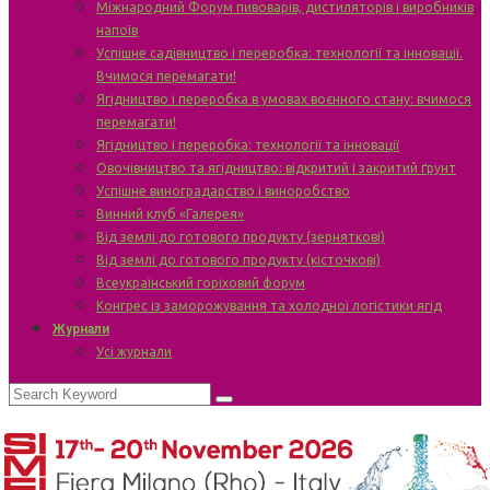
Міжнародний Форум пивоварів, дистиляторів і виробників
напоїв
Успішне садівництво і переробка: технології та інновації.
Вчимося перемагати!
Ягідництво і переробка в умовах воєнного стану: вчимося
перемагати!
Ягідництво і переробка: технології та інновації
Овочівництво та ягідництво: відкритий і закритий ґрунт
Успішне виноградарство і виноробство
Винний клуб «Галерея»
Від землі до готового продукту (зерняткові)
Від землі до готового продукту (кісточкові)
Всеукраїнський горіховий форум
Конгрес із заморожування та холодної логістики ягід
Журнали
Усі журнали