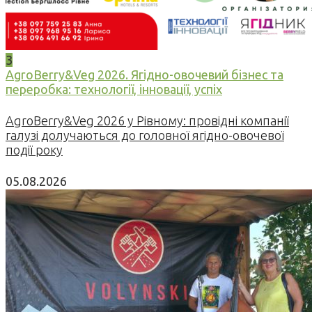
3
AgroBerry&Veg 2026. Ягідно-овочевий бізнес та
переробка: технології, інновації, успіх
AgroBerry&Veg 2026 у Рівному: провідні компанії
галузі долучаються до головної ягідно-овочевої
події року
05.08.2026