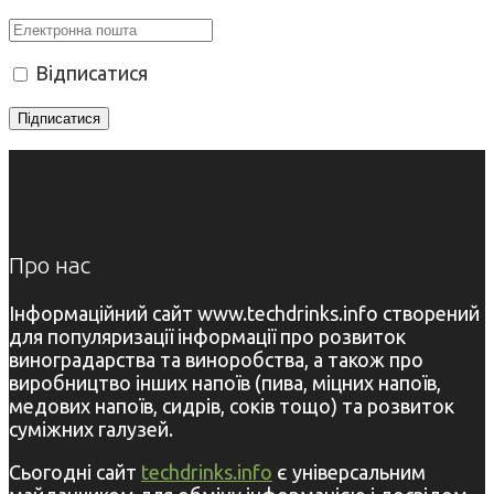
Відписатися
Про нас
Інформаційний сайт www.techdrinks.info створений
для популяризації інформації про розвиток
виноградарства та виноробства, а також про
виробництво інших напоїв (пива, міцних напоїв,
медових напоїв, сидрів, соків тощо) та розвиток
суміжних галузей.
Сьогодні сайт
techdrinks.info
є універсальним