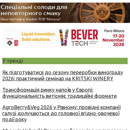
У тренді
Як підготуватися до сезону переробки винограду
2026: практичний семінар на KRITSKI WINERY
Трансформація ринку напоїв у Європі:
функціональність витісняє традиційні формати
AgroBerry&Veg 2026 у Рівному: провідні компанії
галузі долучаються до головної ягідно-овочевої
події року