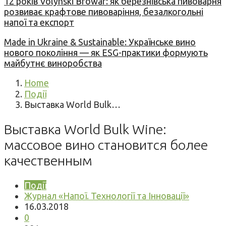
12 років Volynski Browar: як березнівська пивоварня
розвиває крафтове пивоваріння, безалкогольні
напої та експорт
Made in Ukraine & Sustainable: Українське вино
нового покоління — як ESG-практики формують
майбутнє виноробства
Home
Події
Выставка World Bulk…
Выставка World Bulk Wine:
массовое вино становится более
качественным
Події
Журнал «Напої. Технології та Інновації»
16.03.2018
0