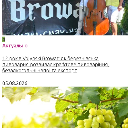
4
Актуально
12 років Volynski Browar: як березнівська
пивоварня розвиває крафтове пивоваріння,
безалкогольні напої та експорт
05.08.2026