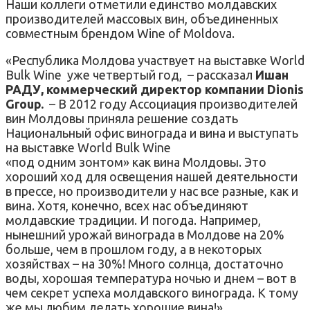
Наши коллеги отметили единство молдавских
производителей массовых вин, объединенных
совместным брендом Wine of Moldova.
«Республика Молдова участвует на выставке World
Bulk Wine уже четвертый год, – рассказал
Ишан
РАДУ, коммерческий директор компании Dionis
Group.
– В 2012 году Ассоциация производителей
вин Молдовы приняла решение создать
Национальный офис винограда и вина и выступать
на выставке World Bulk Wine
«под одним зонтом» как вина Молдовы. Это
хороший ход для освещения нашей деятельности
в прессе, но производители у нас все разные, как и
вина. Хотя, конечно, всех нас объединяют
молдавские традиции. И погода. Например,
нынешний урожай винограда в Молдове на 20%
больше, чем в прошлом году, а в некоторых
хозяйствах – на 30%! Много солнца, достаточно
воды, хорошая температура ночью и днем – вот в
чем секрет успеха молдавского винограда. К тому
же мы любим делать хорошие вина!»