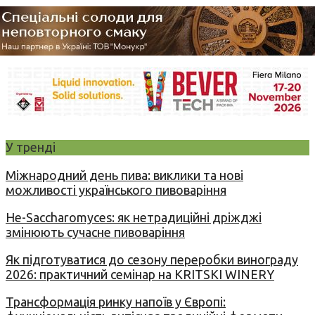
У тренді
Міжнародний день пива: виклики та нові
можливості українського пивоваріння
Не-Saccharomyces: як нетрадиційні дріжджі
змінюють сучасне пивоваріння
Як підготуватися до сезону переробки винограду
2026: практичний семінар на KRITSKI WINERY
Трансформація ринку напоїв у Європі: