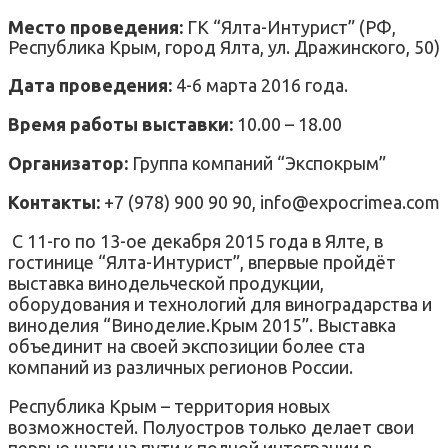
Место проведения:
ГК “Ялта-Интурист” (РФ,
Республика Крым, город Ялта, ул. Дражинского, 50)
Дата проведения:
4-6 марта 2016 года.
Время работы выставки:
10.00 – 18.00
Организатор:
Группа компаний “Экспокрым”
Контакты:
+7 (978) 900 90 90, info@expocrimea.com
С 11-го по 13-ое декабря 2015 года в Ялте, в
гостинице “Ялта-Интурист”, впервые пройдёт
выставка винодельческой продукции,
оборудования и технологий для виноградарства и
виноделия “Виноделие.Крым 2015”. Выставка
объединит на своей экспозиции более ста
компаний из различных регионов России.
Республика Крым – территория новых
возможностей. Полуостров только делает свои
первые шаги на пути к полной интеграции в