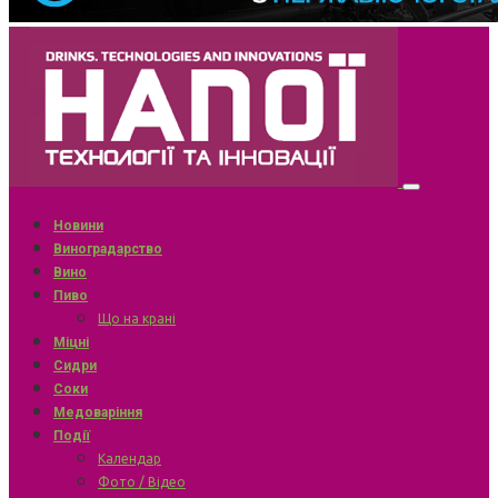
Новини
Виноградарство
Вино
Пиво
Що на крані
Міцні
Сидри
Соки
Медоваріння
Події
Календар
Фото / Відео