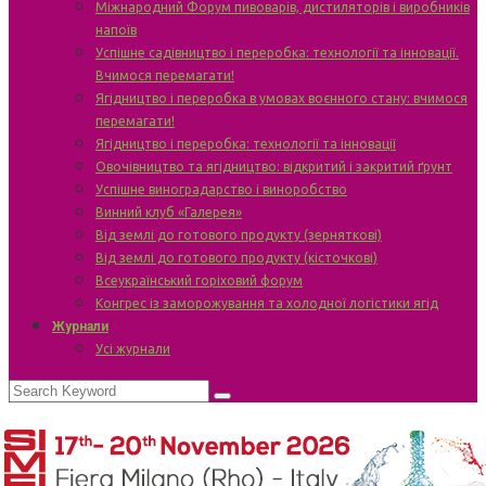
Міжнародний Форум пивоварів, дистиляторів і виробників
напоїв
Успішне садівництво і переробка: технології та інновації.
Вчимося перемагати!
Ягідництво і переробка в умовах воєнного стану: вчимося
перемагати!
Ягідництво і переробка: технології та інновації
Овочівництво та ягідництво: відкритий і закритий ґрунт
Успішне виноградарство і виноробство
Винний клуб «Галерея»
Від землі до готового продукту (зерняткові)
Від землі до готового продукту (кісточкові)
Всеукраїнський горіховий форум
Конгрес із заморожування та холодної логістики ягід
Журнали
Усі журнали