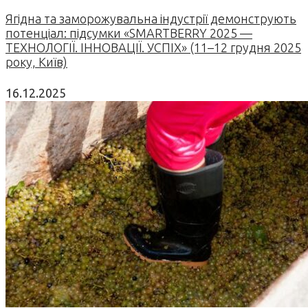
Ягідна та заморожувальна індустрії демонструють
потенціал: підсумки «SMARTBERRY 2025 —
ТЕХНОЛОГІЇ. ІННОВАЦІЇ. УСПІХ» (11–12 грудня 2025
року, Київ)
16.12.2025