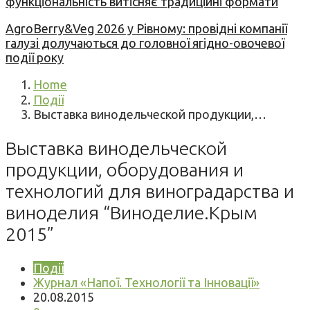
функціональність витісняє традиційні формати
AgroBerry&Veg 2026 у Рівному: провідні компанії
галузі долучаються до головної ягідно-овочевої
події року
Home
Події
Выставка винодельческой продукции,…
Выставка винодельческой
продукции, оборудования и
технологий для виноградарства и
виноделия “Виноделие.Крым
2015”
Події
Журнал «Напої. Технології та Інновації»
20.08.2015