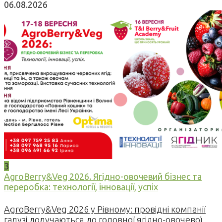
06.08.2026
3
AgroBerry&Veg 2026. Ягідно-овочевий бізнес та
переробка: технології, інновації, успіх
AgroBerry&Veg 2026 у Рівному: провідні компанії
галузі долучаються до головної ягідно-овочевої