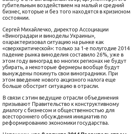
губительным воздействием на малый и средний
бизнес, которые и без того находятся в кризисном
состоянии.
Сергей Михайлечко, директор Ассоциации
«Виноградари и виноделы Украины»,
охарактеризовал ситуацию на рынке как
«сверхкритической»: только за 1-е полугодие 2014
падение рынка виноделия составило 26%, уже в
этом году виноград во многих регионах не будут
убирать, а некоторые фермеры вообще будут
вынуждены покинуть свои виноградники. При
этом введение нового акцизного налога еще
больше обострит ситуацию в отрасли.
В связи с этим ведущие отрасли объединения
призывают Правительство к конструктивному
диалогу с бизнесом и общественностью для
всестороннего обсуждения инициатив по
реформированию экономики государства.