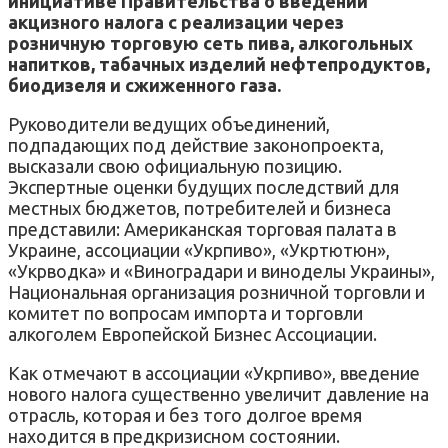
инициативе Правительства о введении
акцизного налога с реализации через
розничную торговую сеть пива, алкогольных
напитков, табачных изделий нефтепродуктов,
биодизеля и сжиженного газа.
Руководители ведущих объединений,
подпадающих под действие законопроекта,
высказали свою официальную позицию.
Экспертные оценки будущих последствий для
местных бюджетов, потребителей и бизнеса
представили: Американская торговая палата в
Украине, ассоциации «Укрпиво», «Укртютюн»,
«Укрводка» и «Виноградари и виноделы Украины»,
Национальная организация розничной торговли и
комитет по вопросам импорта и торговли
алкоголем Европейской Бизнес Ассоциации.
Как отмечают в ассоциации «Укрпиво», введение
нового налога существенно увеличит давление на
отрасль, которая и без того долгое время
находится в предкризисном состоянии.