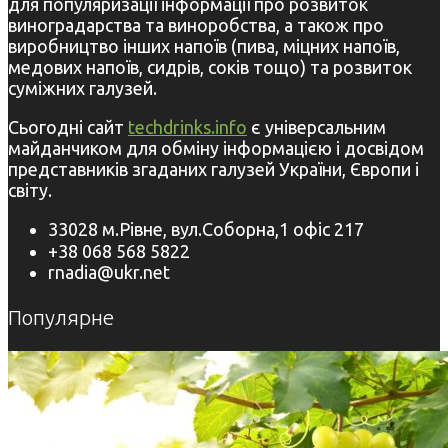
для популяризації інформації про розвиток
виноградарства та виноробства, а також про
виробництво інших напоїв (пива, міцних напоїв,
медових напоїв, сидрів, соків тощо) та розвиток
суміжних галузей.
Сьогодні сайт
techdrinks.info
є універсальним
майданчиком для обміну інформацією і досвідом
представників згаданих галузей України, Європи і
світу.
33028 м.Рівне, вул.Соборна,1 офіс 217
+38 068 568 5822
rnadia@ukr.net
Популярне