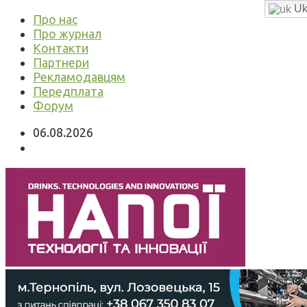
Uk
Про нас
Про журнал
Контакти
Партнери
Рекламодавцям
Передплата
Форум
06.08.2026