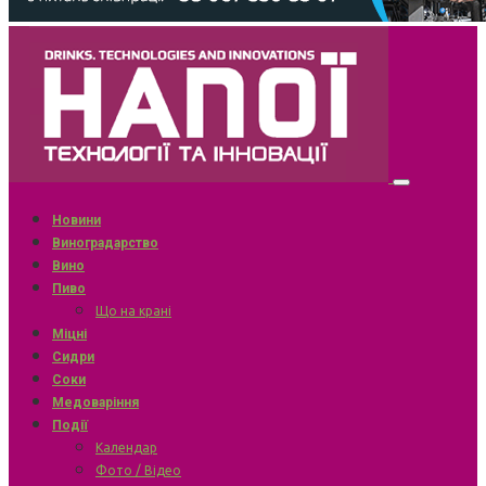
Новини
Виноградарство
Вино
Пиво
Що на крані
Міцні
Сидри
Соки
Медоваріння
Події
Календар
Фото / Відео