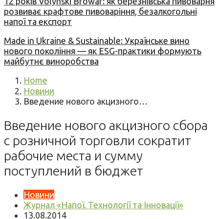
12 років Volynski Browar: як березнівська пивоварня
розвиває крафтове пивоваріння, безалкогольні
напої та експорт
Made in Ukraine & Sustainable: Українське вино
нового покоління — як ESG-практики формують
майбутнє виноробства
Home
Новини
Введение нового акцизного…
Введение нового акцизного сбора
с розничной торговли сократит
рабочие места и сумму
поступлений в бюджет
Новини
Журнал «Напої. Технології та Інновації»
13.08.2014