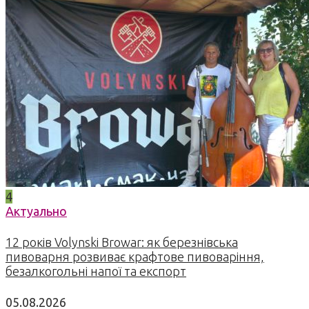
4
Актуально
12 років Volynski Browar: як березнівська
пивоварня розвиває крафтове пивоваріння,
безалкогольні напої та експорт
05.08.2026