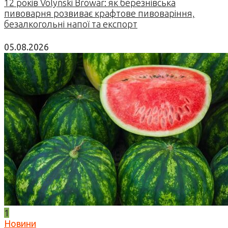
12 років Volynski Browar: як березнівська
пивоварня розвиває крафтове пивоваріння,
безалкогольні напої та експорт
05.08.2026
1
Новини