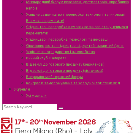
Міжнародний Форум пивоварів, дистиляторів і виробників
напоїв
Успішне садівництво і переробка: технології та інновації.
Вчимося перемагати!
Ягідництво і переробка в умовах воєнного стану: вчимося
перемагати!
Ягідництво і переробка: технології та інновації
Овочівництво та ягідництво: відкритий і закритий ґрунт
Успішне виноградарство і виноробство
Винний клуб «Галерея»
Від землі до готового продукту (зерняткові)
Від землі до готового продукту (кісточкові)
Всеукраїнський горіховий форум
Конгрес із заморожування та холодної логістики ягід
Журнали
Усі журнали