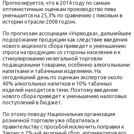
Прогнозируется, что в 2014 году по самым
оптимистичным оценкам производство пива
уменьшится на 25,3% по сравнению с пиковым в
истории отрасли 2008 годом.
По прогнозам ассоциации «Укрводка», дальнейшее
подорожание продукции как следствие введения
нового акцизного сбора приведет к уменьшению
спроса на продукцию со стороны населения и к
стимулированию нелегальной торговли
подакцизными товарами, особенно алкогольными
напитками и табачными изделиями. На
сегодняшний день по оценкам экспертов около
40% алкогольных напитков и 10% табачных
изделий находятся в тени. Поэтому введение
нового сбора приведет к уменьшению налоговых
поступлений в бюджет.
По этому поводу Национальная организация
розничной торговли уже обратилась к
правительству с просьбой исключить поправки к
Закону о 2%-ый акцизный сбор, аргументируя его