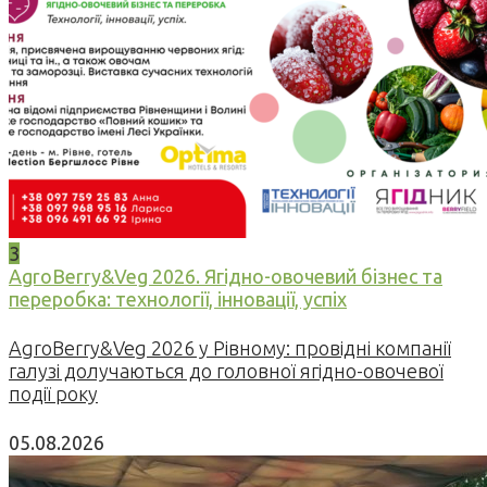
3
AgroBerry&Veg 2026. Ягідно-овочевий бізнес та
переробка: технології, інновації, успіх
AgroBerry&Veg 2026 у Рівному: провідні компанії
галузі долучаються до головної ягідно-овочевої
події року
05.08.2026