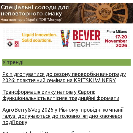
У тренді
Як підготуватися до сезону переробки винограду
2026: практичний семінар на KRITSKI WINERY
Трансформація ринку напоїв у Європі:
функціональність витісняє традиційні формати
AgroBerry&Veg 2026 у Рівному: провідні компанії
галузі долучаються до головної ягідно-овочевої
події року