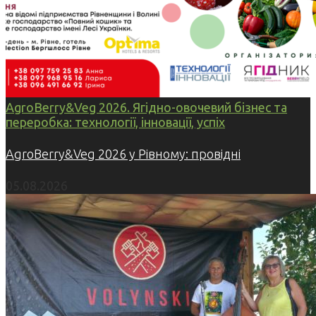
AgroBerry&Veg 2026. Ягідно-овочевий бізнес та
переробка: технології, інновації, успіх
AgroBerry&Veg 2026 у Рівному: провідні
05.08.2026