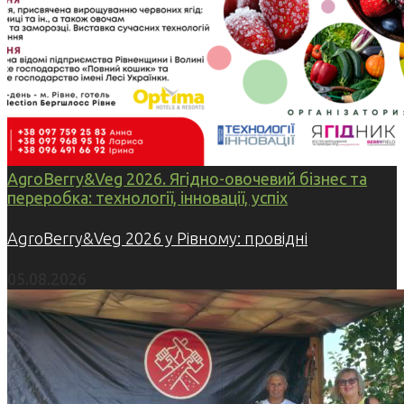
AgroBerry&Veg 2026. Ягідно-овочевий бізнес та
переробка: технології, інновації, успіх
AgroBerry&Veg 2026 у Рівному: провідні
05.08.2026