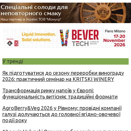
У тренді
Як підготуватися до сезону переробки винограду
2026: практичний семінар на KRITSKI WINERY
Трансформація ринку напоїв у Європі:
функціональність витісняє традиційні формати
AgroBerry&Veg 2026 у Рівному: провідні компанії
галузі долучаються до головної ягідно-овочевої
події року