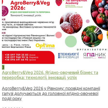
3
AgroBerry&Veg 2026. Ягідно-овочевий бізнес та
переробка: технології, інновації, успіх
AgroBerry&Veg 2026 у Рівному: провідні компанії
галузі долучаються до головної ягідно-овочевої
події року