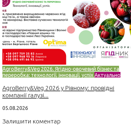
AgroBerry&Veg 2026. Ягідно-овочевий бізнес та
переробка: технології, інновації, успіх
Актуально
AgroBerry&Veg 2026 у Рівному: провідні
компанії галузі...
05.08.2026
Залишити коментар