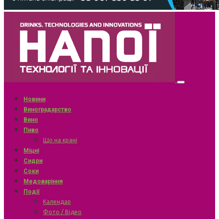
Новини
Виноградарство
Вино
Пиво
Що на крані
Міцні
Сидри
Соки
Медоваріння
Події
Календар
Фото / Відео