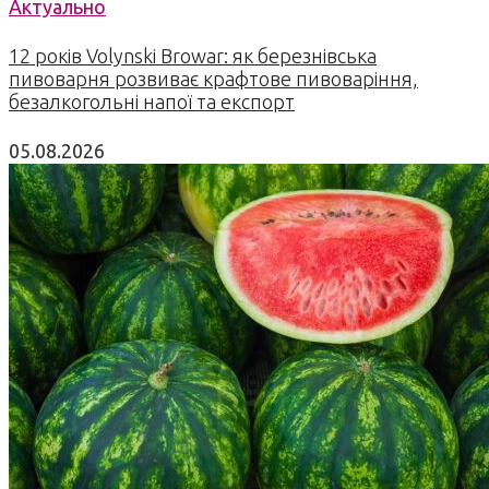
Актуально
12 років Volynski Browar: як березнівська
пивоварня розвиває крафтове пивоваріння,
безалкогольні напої та експорт
05.08.2026