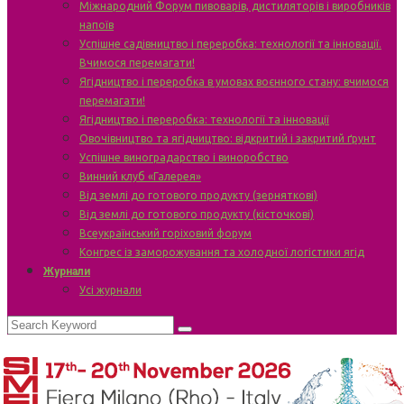
Міжнародний Форум пивоварів, дистиляторів і виробників
напоїв
Успішне садівництво і переробка: технології та інновації.
Вчимося перемагати!
Ягідництво і переробка в умовах воєнного стану: вчимося
перемагати!
Ягідництво і переробка: технології та інновації
Овочівництво та ягідництво: відкритий і закритий ґрунт
Успішне виноградарство і виноробство
Винний клуб «Галерея»
Від землі до готового продукту (зерняткові)
Від землі до готового продукту (кісточкові)
Всеукраїнський горіховий форум
Конгрес із заморожування та холодної логістики ягід
Журнали
Усі журнали