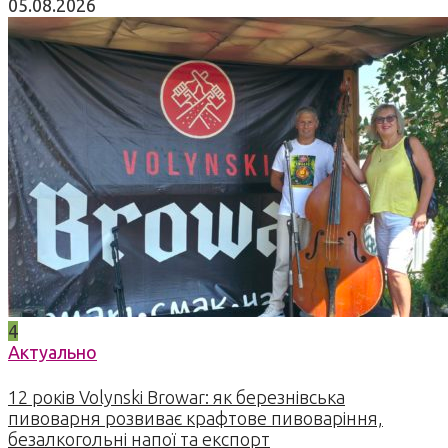
05.08.2026
4
Актуально
12 років Volynski Browar: як березнівська
пивоварня розвиває крафтове пивоваріння,
безалкогольні напої та експорт