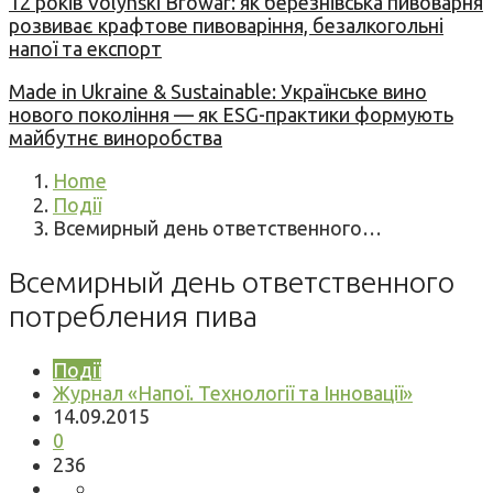
12 років Volynski Browar: як березнівська пивоварня
розвиває крафтове пивоваріння, безалкогольні
напої та експорт
Made in Ukraine & Sustainable: Українське вино
нового покоління — як ESG-практики формують
майбутнє виноробства
Home
Події
Всемирный день ответственного…
Всемирный день ответственного
потребления пива
Події
Журнал «Напої. Технології та Інновації»
14.09.2015
0
236