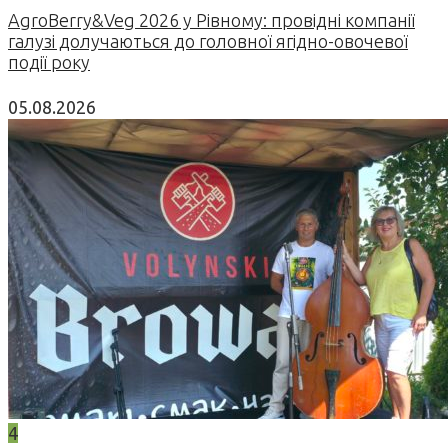
AgroBerry&Veg 2026 у Рівному: провідні компанії
галузі долучаються до головної ягідно-овочевої
події року
05.08.2026
4