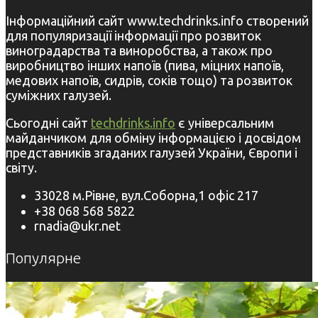
Інформаційний сайт www.techdrinks.info створений
для популяризації інформації про розвиток
виноградарства та виноробства, а також про
виробництво інших напоїв (пива, міцних напоїв,
медових напоїв, сидрів, соків тощо) та розвиток
суміжних галузей.
Сьогодні сайт
techdrinks.info
є універсальним
майданчиком для обміну інформацією і досвідом
представників згаданих галузей України, Європи і
світу.
33028 м.Рівне, вул.Соборна,1 офіс 217
+38 068 568 5822
rnadia@ukr.net
Популярне