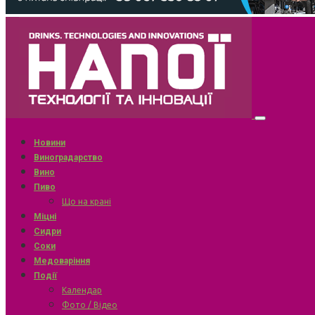
Новини
Виноградарство
Вино
Пиво
Що на крані
Міцні
Сидри
Соки
Медоваріння
Події
Календар
Фото / Відео