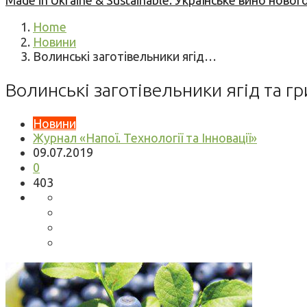
Made in Ukraine & Sustainable: Українське вино но
Home
Новини
Волинські заготівельники ягід…
Волинські заготівельники ягід та г
Новини
Журнал «Напої. Технології та Інновації»
09.07.2019
0
403