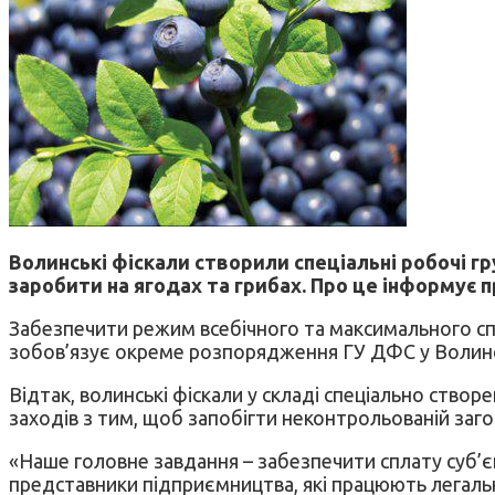
Волинські фіскали створили спеціальні робочі г
заробити на ягодах та грибах. Про це інформує 
Забезпечити режим всебічного та максимального спр
зобов’язує окреме розпорядження ГУ ДФС у Волинсь
Відтак, волинські фіскали у складі спеціально ство
заходів з тим, щоб запобігти неконтрольованій загот
«Наше головне завдання – забезпечити сплату суб’є
представники підприємництва, які працюють легальн