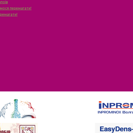
апоїв
чимося перемагати!
еремагати!