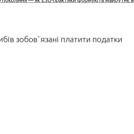
вого покоління — як ESG-практики формують майбутнє
рибів зобов`язані платити податки