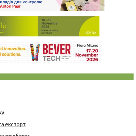
ку
та експорт