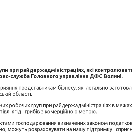
рупи при райдержадміністраціях, які контролювати
прес-служба Головного управління ДФС Волині.
ияння представникам бізнесу, які легально заготовля
кій області.
рених робочих груп при райдержадміністраціях в межа
івлі ягід і грибів з комерційною метою.
ктами господарювання визначених законом податкових
о, можуть розраховувати на нашу підтримку і сприян