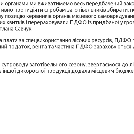
ми органами ми вживатимемо весь передбачений зако
ивно протидіяти спробам заготівельників збирати, п
 позицію керівників органів місцевого самоврядуванн
их квитків і перераховували ПДФО із придбаної у гр
тлана Савчук.
а плата за спецвикористання лісових ресурсів, ПДФО 
 Єдиний податок, рента та частина ПДФО зараховуються
супроводу заготівельного сезону, звертаємося до лі
та іншої дикорослої продукції додала місцевим бюдж