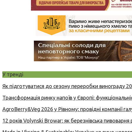
У тренді
Як підготуватися до сезону переробки винограду 2
Трансформація ринку напоїв у Європі: функціональні
AgroBerry&Veg 2026 у Рівному: провідні компанії гал
12 років Volynski Browar: як березнівська пивоварня