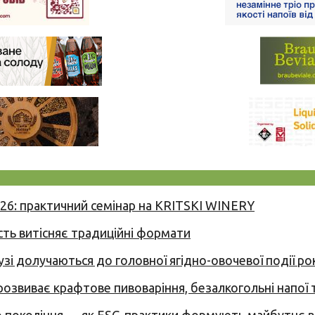
026: практичний семінар на KRITSKI WINERY
сть витісняє традиційні формати
узі долучаються до головної ягідно-овочевої події ро
 розвиває крафтове пивоваріння, безалкогольні напої 