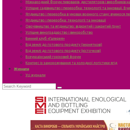
Міжнародний Форум пивоварів, дистиляторів і виробників н
Успішне садівництво і переробка: технології та інновації. В
Ягідництво і переробка в умовах воєнного стану: вчимося п
Ягідництво і переробка: технології та інновації
Овочівництво та ягідництво: відкритий і закритий ґрунт
Успішне виноградарство і виноробство
Винний клуб «Галерея»
Від землі до готового продукту (зерняткові)
Від землі до готового продукту (кісточкові)
Всеукраїнський горіховий форум
Конгрес із заморожування та холодної логістики ягід
Журнали
Усі журнали