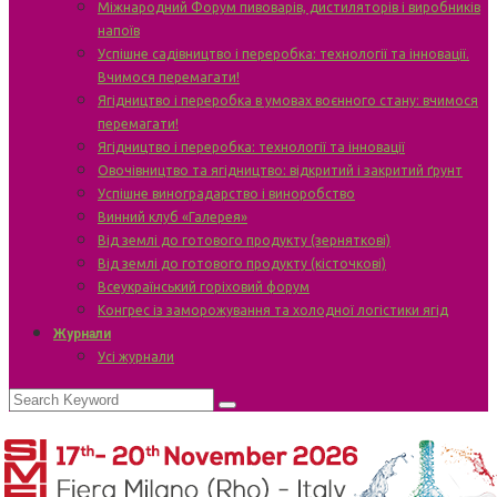
Міжнародний Форум пивоварів, дистиляторів і виробників
напоїв
Успішне садівництво і переробка: технології та інновації.
Вчимося перемагати!
Ягідництво і переробка в умовах воєнного стану: вчимося
перемагати!
Ягідництво і переробка: технології та інновації
Овочівництво та ягідництво: відкритий і закритий ґрунт
Успішне виноградарство і виноробство
Винний клуб «Галерея»
Від землі до готового продукту (зерняткові)
Від землі до готового продукту (кісточкові)
Всеукраїнський горіховий форум
Конгрес із заморожування та холодної логістики ягід
Журнали
Усі журнали