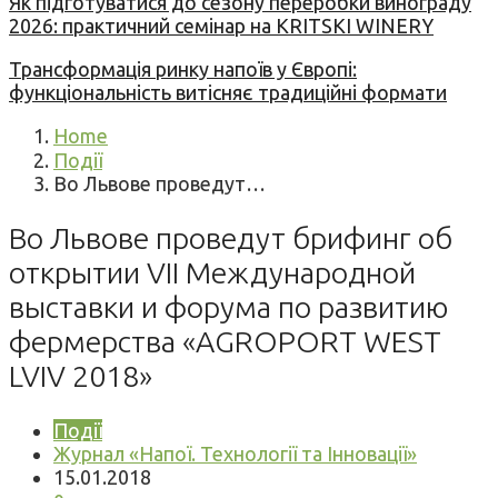
Як підготуватися до сезону переробки винограду
2026: практичний семінар на KRITSKI WINERY
Трансформація ринку напоїв у Європі:
функціональність витісняє традиційні формати
Home
Події
Во Львове проведут…
Во Львове проведут брифинг об
открытии VII Международной
выставки и форума по развитию
фермерства «AGROPORT WEST
LVIV 2018»
Події
Журнал «Напої. Технології та Інновації»
15.01.2018