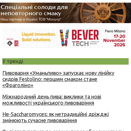
У тренді
Пивоварня «Уманьпиво» запускає нову лінійку
сидрів Festolino: першим смаком стане
«Фраголіно»
Міжнародний день пива: виклики та нові
можливості українського пивоваріння
Не-Saccharomyces: як нетрадиційні дріжджі
змінюють сучасне пивоваріння