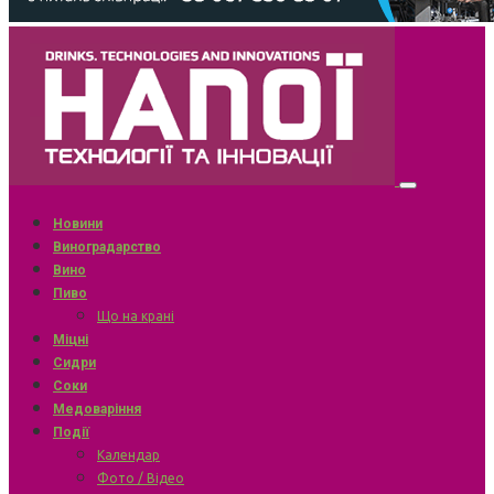
Новини
Виноградарство
Вино
Пиво
Що на крані
Міцні
Сидри
Соки
Медоваріння
Події
Календар
Фото / Відео