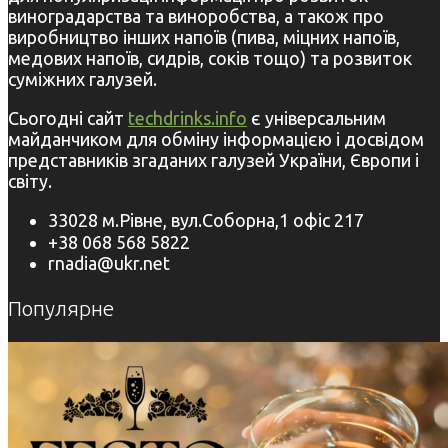
виноградарства та виноробства, а також про
виробництво інших напоїв (пива, міцних напоїв,
медових напоїв, сидрів, соків тощо) та розвиток
суміжних галузей.
Сьогодні сайт
techdrinks.info
є універсальним
майданчиком для обміну інформацією і досвідом
представників згаданих галузей України, Європи і
світу.
33028 м.Рівне, вул.Соборна,1 офіс 217
+38 068 568 5822
rnadia@ukr.net
Популярне