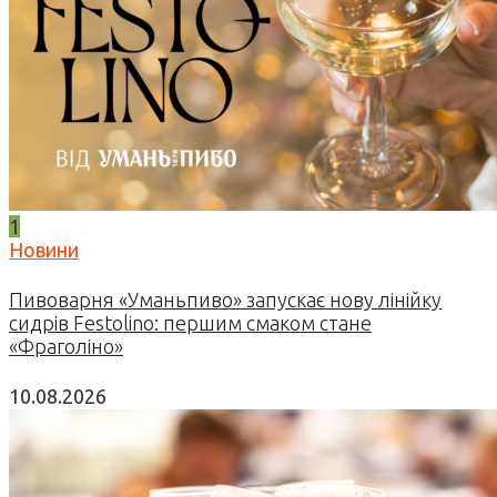
1
Новини
Пивоварня «Уманьпиво» запускає нову лінійку
сидрів Festolino: першим смаком стане
«Фраголіно»
10.08.2026