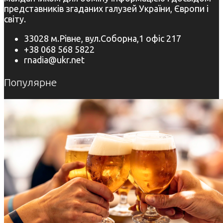
представників згаданих галузей України, Європи і
світу.
33028 м.Рівне, вул.Соборна,1 офіс 217
+38 068 568 5822
rnadia@ukr.net
Популярне