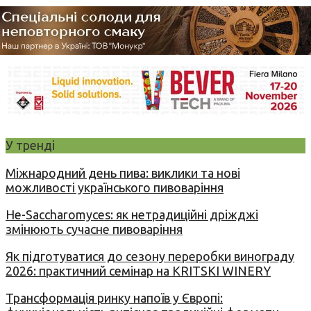
У тренді
Міжнародний день пива: виклики та нові
можливості українського пивоваріння
Не-Saccharomyces: як нетрадиційні дріжджі
змінюють сучасне пивоваріння
Як підготуватися до сезону переробки винограду
2026: практичний семінар на KRITSKI WINERY
Трансформація ринку напоїв у Європі: