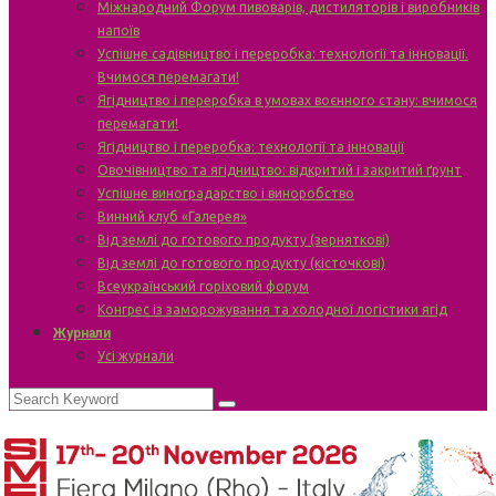
Міжнародний Форум пивоварів, дистиляторів і виробників
напоїв
Успішне садівництво і переробка: технології та інновації.
Вчимося перемагати!
Ягідництво і переробка в умовах воєнного стану: вчимося
перемагати!
Ягідництво і переробка: технології та інновації
Овочівництво та ягідництво: відкритий і закритий ґрунт
Успішне виноградарство і виноробство
Винний клуб «Галерея»
Від землі до готового продукту (зерняткові)
Від землі до готового продукту (кісточкові)
Всеукраїнський горіховий форум
Конгрес із заморожування та холодної логістики ягід
Журнали
Усі журнали