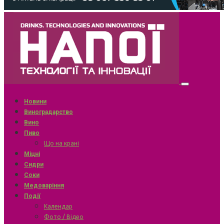
Новини
Виноградарство
Вино
Пиво
Що на крані
Міцні
Сидри
Соки
Медоваріння
Події
Календар
Фото / Відео