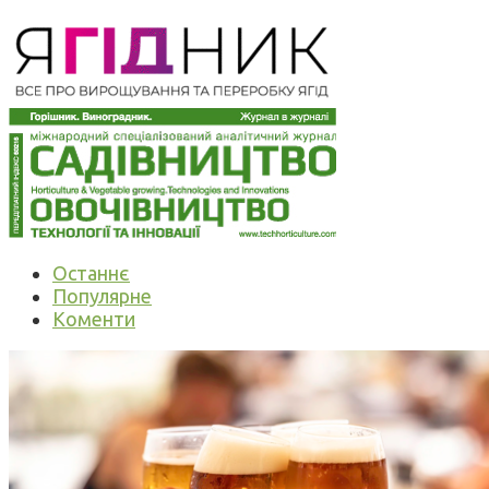
Останнє
Популярне
Коменти