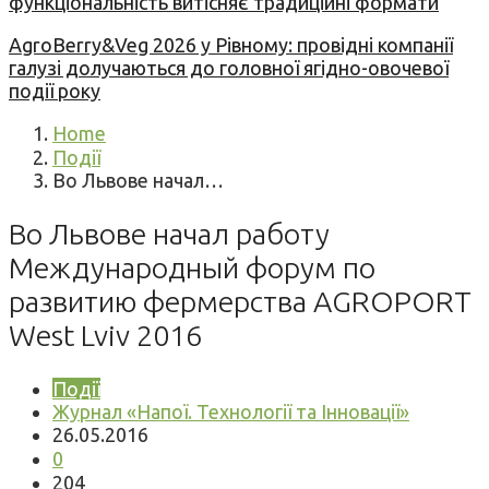
функціональність витісняє традиційні формати
AgroBerry&Veg 2026 у Рівному: провідні компанії
галузі долучаються до головної ягідно-овочевої
події року
Home
Події
Во Львове начал…
Во Львове начал работу
Международный форум по
развитию фермерства AGROPORT
West Lviv 2016
Події
Журнал «Напої. Технології та Інновації»
26.05.2016
0
204