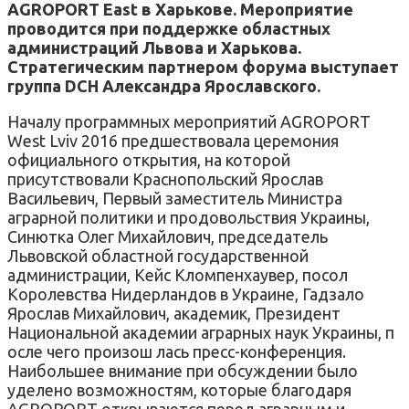
AGROPORT East в Харькове. Мероприятие
проводится при поддержке областных
администраций Львова и Харькова.
Стратегическим партнером форума выступает
группа DCH Александра Ярославского.
Началу программных мероприятий AGROPORT
West Lviv 2016 предшествовала церемония
официального открытия, на которой
присутствовали Краснопольский Ярослав
Васильевич, Первый заместитель Министра
аграрной политики и продовольствия Украины,
Синютка Олег Михайлович, председатель
Львовской областной государственной
администрации, Кейс Кломпенхаувер, посол
Королевства Нидерландов в Украине, Гадзало
Ярослав Михайлович, академик, Президент
Национальной академии аграрных наук Украины, п
осле чего произош лась пресс-конференция.
Наибольшее внимание при обсуждении было
уделено возможностям, которые благодаря
AGROPORT открываются перед аграрным и