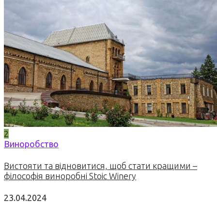
2
Виноробство
Вистояти та відновитися, щоб стати кращими –
філософія виноробні Stoic Winery
23.04.2024