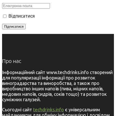
Відписатися
Про нас
Інформаційний сайт www.techdrinks.info створений
для популяризації інформації про розвиток
виноградарства та виноробства, а також про
виробництво інших напоїв (пива, міцних напоїв,
медових напоїв, сидрів, соків тощо) та розвиток
суміжних галузей.
Сьогодні сайт
techdrinks.info
є універсальним
майданчиком для обміну інформацією і досвідом