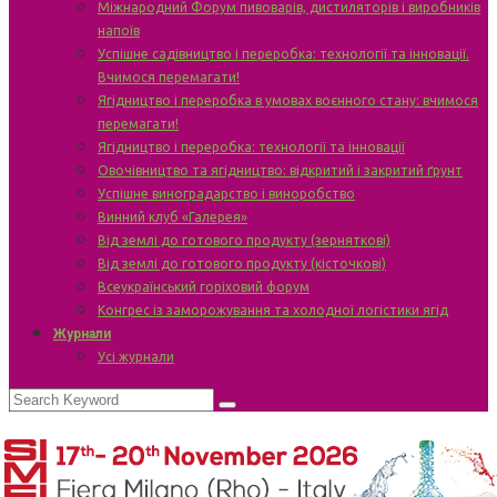
Міжнародний Форум пивоварів, дистиляторів і виробників
напоїв
Успішне садівництво і переробка: технології та інновації.
Вчимося перемагати!
Ягідництво і переробка в умовах воєнного стану: вчимося
перемагати!
Ягідництво і переробка: технології та інновації
Овочівництво та ягідництво: відкритий і закритий ґрунт
Успішне виноградарство і виноробство
Винний клуб «Галерея»
Від землі до готового продукту (зерняткові)
Від землі до готового продукту (кісточкові)
Всеукраїнський горіховий форум
Конгрес із заморожування та холодної логістики ягід
Журнали
Усі журнали