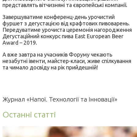
представлять вітчизняні та європейські компанії.
Завершуватиме конференц-день урочистий
фуршет з дегустацією від крафтових пивоварень.
Передуватиме урочиста церемонія нагородження
Дегустаційний конкурс пива East European Beer
Award – 2019.
А вже завтра на учасників Форуму чекають
незабутні івенти, майстер-класи, живе спілкування
та чимало досвіду на рік прийдешній!
Журнал «Напої. Технології та Інновації»
Останні статті