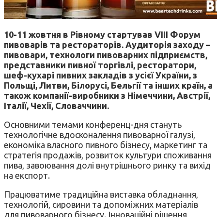
10-11 жовтня в Рівному стартував VIII Форум
пивоварів та рестораторів. Аудиторія заходу –
пивовари, технологи пивоварних підприємств,
представники пивної торгівлі, ресторатори,
шеф-кухарі пивних закладів з усієї України, з
Польщі, Литви, Білорусі, Бельгії та інших країн, а
також компанії-виробники з Німеччини, Австрії,
Італії, Чехії, Словаччини.
Основними темами конференц-дня стануть
технологічне вдосконалення пивоварної галузі,
економіка власного пивного бізнесу, маркетинг та
стратегія продажів, розвиток культури споживання
пива, завоювання долі внутрішнього ринку та вихід
на експорт.
Працюватиме традиційна виставка обладнання,
технологій, сировини та допоміжних матеріалів
для пивоварного бізнесу. Інноваційні рішення