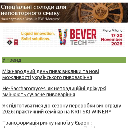
У тренді
Міжнародний день пива: виклики та нові
можливості українського пивоваріння
Не-Saccharomyces: як нетрадиційні дріжджі
змінюють сучасне пивоваріння
Як підготуватися до сезону переробки винограду
2026: практичний семінар на KRITSKI WINERY
Трансформація ринку напоїв у Європі: