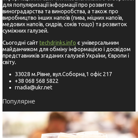
для популяризації інформації про розвиток
виноградарства та виноробства, а також про
виробництво інших напоїв (пива, міцних напоїв,
медових напоїв, сидрів, соків тощо) та розвиток
суміжних галузей.
Сьогодні сайт
techdrinks.info
є універсальним
майданчиком для обміну інформацією і досвідом
представників згаданих галузей України, Європи і
світу.
33028 м.Рівне, вул.Соборна,1 офіс 217
+38 068 568 5822
rnadia@ukr.net
Популярне