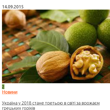
14.09.2015
2
Новини
Україна у 2018 стане третьою в світі за врожаєм
грецьких горіхів