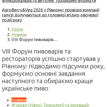
функціональність витісняє традиційні формати
AgroBerry&Veg 2026 у Рівному: провідні компанії
галузі долучаються до головної ягідно-овочевої
події року
Home
Новини
VIII Форум пивоварів…
VIII Форум пивоварів та
рестораторів успішно стартував у
Рівному: підводимо підсумки року,
формуємо основні завдання
наступного та обираємо краще
українське пиво
Новини
Журнал «Напої. Технології та Інновації»