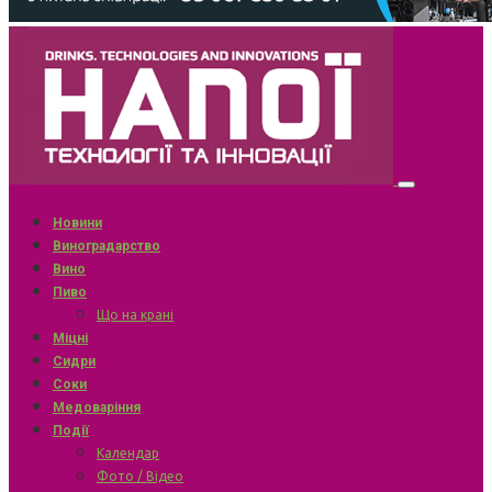
Новини
Виноградарство
Вино
Пиво
Що на крані
Міцні
Сидри
Соки
Медоваріння
Події
Календар
Фото / Відео