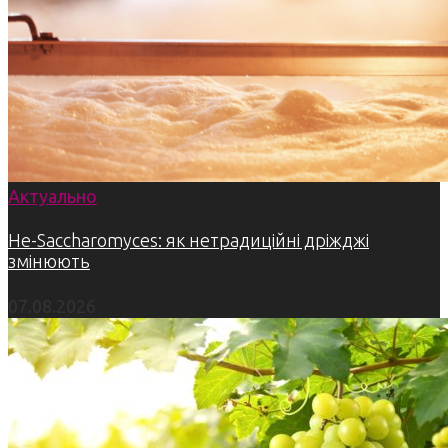
Актуально
Не-Saccharomyces: як нетрадиційні дріжджі
змінюють
07.08.2026