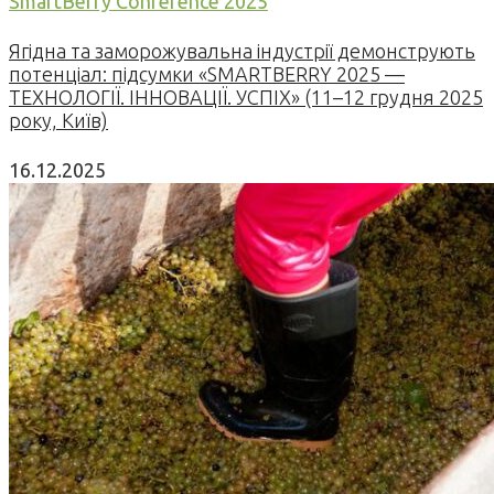
SmartBerry Conference 2025
Ягідна та заморожувальна індустрії демонструють
потенціал: підсумки «SMARTBERRY 2025 —
ТЕХНОЛОГІЇ. ІННОВАЦІЇ. УСПІХ» (11–12 грудня 2025
року, Київ)
16.12.2025