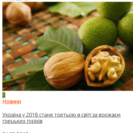
2
Новини
Україна у 2018 стане третьою в світі за врожаєм
грецьких горіхів