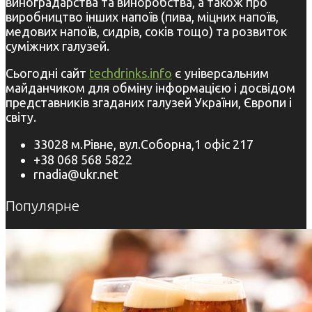
виноградарства та виноробства, а також про
виробництво інших напоїв (пива, міцних напоїв,
медових напоїв, сидрів, соків тощо) та розвиток
суміжних галузей.
Сьогодні сайт
techdrinks.info
є універсальним
майданчиком для обміну інформацією і досвідом
представників згаданих галузей України, Європи і
світу.
33028 м.Рівне, вул.Соборна,1 офіс 217
+38 068 568 5822
rnadia@ukr.net
Популярне