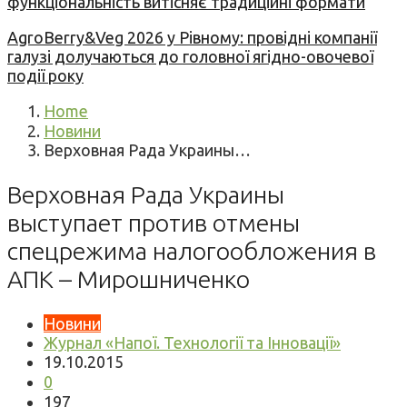
функціональність витісняє традиційні формати
AgroBerry&Veg 2026 у Рівному: провідні компанії
галузі долучаються до головної ягідно-овочевої
події року
Home
Новини
Верховная Рада Украины…
Верховная Рада Украины
выступает против отмены
спецрежима налогообложения в
АПК – Мирошниченко
Новини
Журнал «Напої. Технології та Інновації»
19.10.2015
0
197