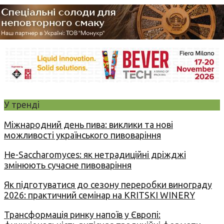
У тренді
Міжнародний день пива: виклики та нові
можливості українського пивоваріння
Не-Saccharomyces: як нетрадиційні дріжджі
змінюють сучасне пивоваріння
Як підготуватися до сезону переробки винограду
2026: практичний семінар на KRITSKI WINERY
Трансформація ринку напоїв у Європі: