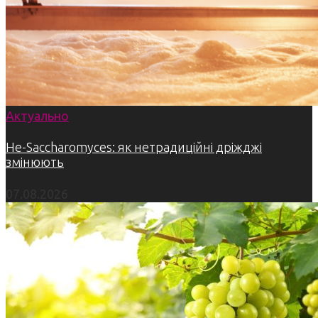
Актуально
Не-Saccharomyces: як нетрадиційні дріжджі
змінюють
07.08.2026