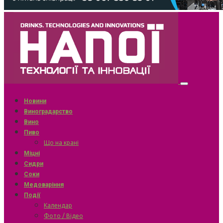
Новини
Виноградарство
Вино
Пиво
Що на крані
Міцні
Сидри
Соки
Медоваріння
Події
Календар
Фото / Відео