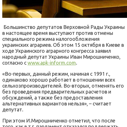
Большинство депутатов Верховной Рады Украины
в настоящее время выступают против отмены
специального режима налогообложения
украинских аграриев. Об этом 15 октября в Киеве в
ходе Украинского аграрного конгресса заявил
народный депутат Украины Иван Мирошниченко,
согласно с
www.apk-inform.com
.
«Во-первых, данный режим, начиная с 1991 г.,
одинаково хорошо работает в отношении всех
сельхозпроизводителей. Во-вторых, отменять его
без проведения предварительных расчетов и
обсуждений, а также без предоставления
альтернативных вариантов нельзя», – считает
депутат.
При этом И.Мирошниченко отметил, что после
того, как в т.г. парламент отказался поддержать