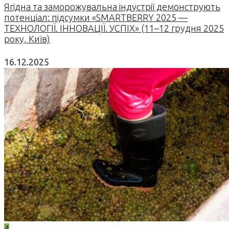
Ягідна та заморожувальна індустрії демонструють
потенціал: підсумки «SMARTBERRY 2025 —
ТЕХНОЛОГІЇ. ІННОВАЦІЇ. УСПІХ» (11–12 грудня 2025
року, Київ)
16.12.2025
4