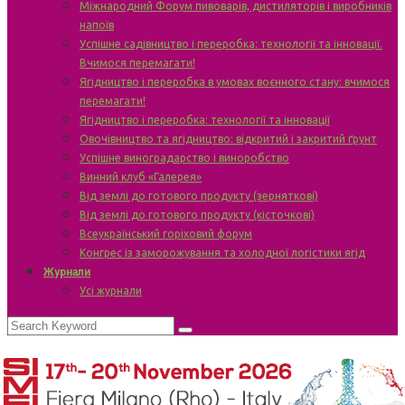
Міжнародний Форум пивоварів, дистиляторів і виробників
напоїв
Успішне садівництво і переробка: технології та інновації.
Вчимося перемагати!
Ягідництво і переробка в умовах воєнного стану: вчимося
перемагати!
Ягідництво і переробка: технології та інновації
Овочівництво та ягідництво: відкритий і закритий ґрунт
Успішне виноградарство і виноробство
Винний клуб «Галерея»
Від землі до готового продукту (зерняткові)
Від землі до готового продукту (кісточкові)
Всеукраїнський горіховий форум
Конгрес із заморожування та холодної логістики ягід
Журнали
Усі журнали